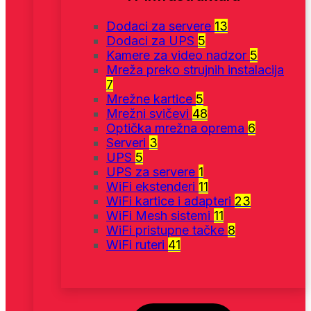
Dodaci za servere
13
Dodaci za UPS
5
Kamere za video nadzor
5
Mreža preko strujnih instalacija
7
Mrežne kartice
5
Mrežni svičevi
48
Optička mrežna oprema
6
Serveri
3
UPS
5
UPS za servere
1
WiFi ekstenderi
11
WiFi kartice i adapteri
23
WiFi Mesh sistemi
11
WiFi pristupne tačke
8
WiFi ruteri
41