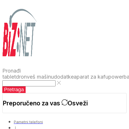
Pronađi
tablet
dron
veš mašinu
dodatke
aparat za kafu
powerb
Pretraga
Preporučeno za vas
Osveži
Pametni telefoni
❘