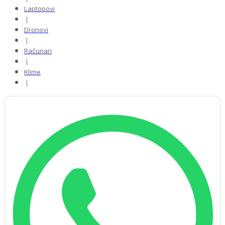
Laptopovi
❘
Dronovi
❘
Računari
❘
Klime
❘