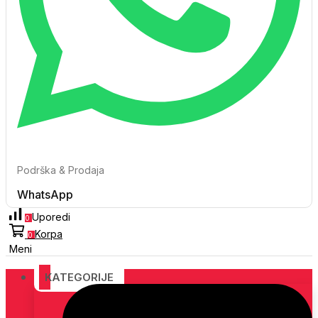
Podrška & Prodaja
WhatsApp
Uporedi
0
Korpa
0
Meni
KATEGORIJE