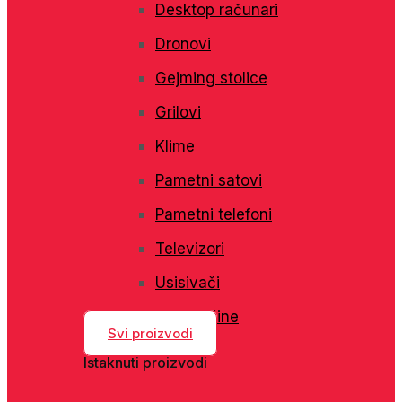
Desktop računari
Dronovi
Gejming stolice
Grilovi
Klime
Pametni satovi
Pametni telefoni
Televizori
Usisivači
Veš mašine
Svi proizvodi
Istaknuti proizvodi