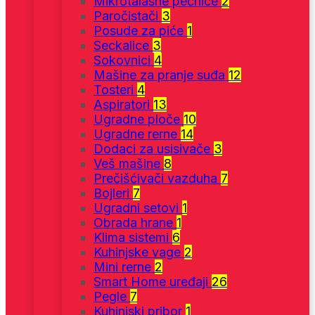
Mikrotalasne pećnice
2
Paročistači
3
Posude za piće
1
Seckalice
3
Sokovnici
4
Mašine za pranje suđa
12
Tosteri
4
Aspiratori
13
Ugradne ploče
10
Ugradne rerne
14
Dodaci za usisivače
3
Veš mašine
8
Prečišćivači vazduha
7
Bojleri
7
Ugradni setovi
1
Obrada hrane
1
Klima sistemi
6
Kuhinjske vage
2
Mini rerne
2
Smart Home uređaji
26
Pegle
7
Kuhinjski pribor
1