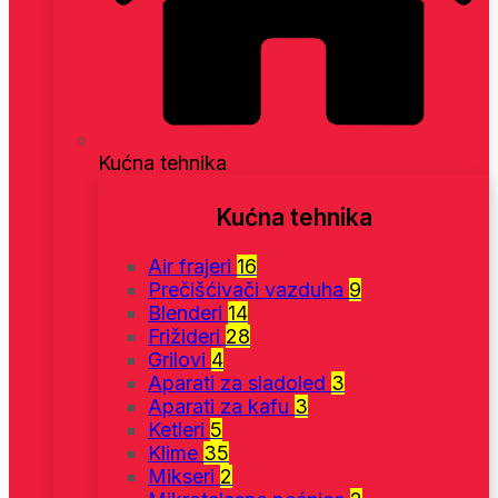
Kućna tehnika
Kućna tehnika
Air frajeri
16
Prečišćivači vazduha
9
Blenderi
14
Frižideri
28
Grilovi
4
Aparati za sladoled
3
Aparati za kafu
3
Ketleri
5
Klime
35
Mikseri
2