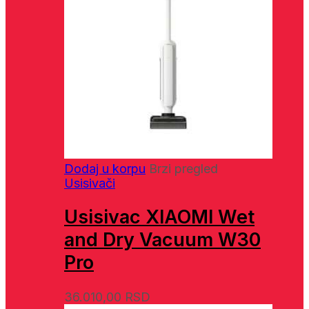
Dodaj u korpu
Brzi pregled
Usisivači
Usisivac XIAOMI Wet
and Dry Vacuum W30
Pro
36.010,00
RSD