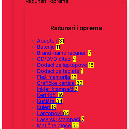
Računari i oprema
Računari i oprema
Adapteri
31
Baterije
11
Brand-name računari
7
CD/DVD čitači
4
Dodaci za laptopove
18
Dodaci za tablete
1
Fleš memorija
12
Grafičke kartice
32
Inkjet štampači
6
Kertridži
16
Kućišta
34
Kuleri
19
Laptopovi
84
Laserski štampači
7
Matične ploče
56