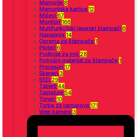
Memorije
8
Memorijske kartice
12
Miševi
67
Monitori
166
Multifunkcijski laserski štampači
6
Napajanja
14
Oprema za štampače
1
Ploteri
6
Podloge za miš
28
Potrošni materijal za štampače
1
Procesori
17
Skeneri
3
SSD
29
Tableti
44
Tastature
54
Toneri
10
Torbe za laptopove
171
Web kamere
3