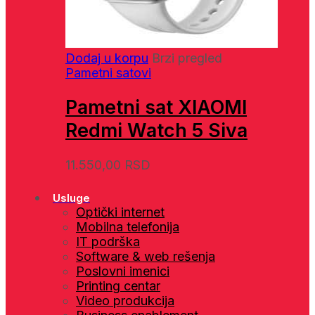
Dodaj u korpu
Brzi pregled
Pametni satovi
Pametni sat XIAOMI
Redmi Watch 5 Siva
11.550,00
RSD
Usluge
Optički internet
Mobilna telefonija
IT podrška
Software & web rešenja
Poslovni imenici
Printing centar
Video produkcija