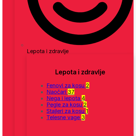
Lepota i zdravlje
Lepota i zdravlje
Fenovi za kosu
2
Naočari
37
Nega i lepota
4
Pegle za kosu
2
Stajleri za kosu
1
Telesne vage
3