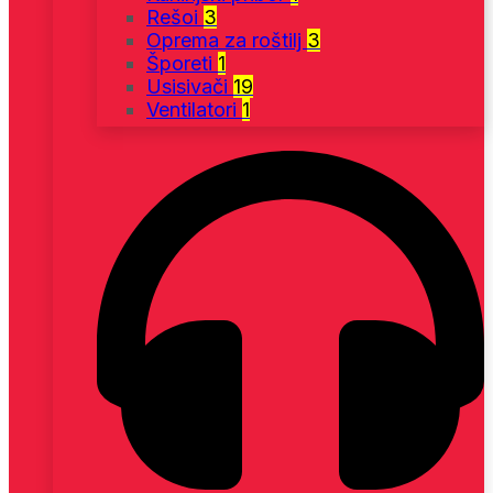
Rešoi
3
Oprema za roštilj
3
Šporeti
1
Usisivači
19
Ventilatori
1