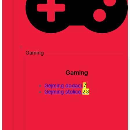
Gaming
Gaming
Gejming dodaci
7
Gejming stolice
23