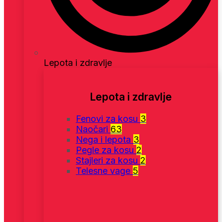
Lepota i zdravlje
Lepota i zdravlje
Fenovi za kosu
3
Naočari
63
Nega i lepota
3
Pegle za kosu
2
Stajleri za kosu
2
Telesne vage
5