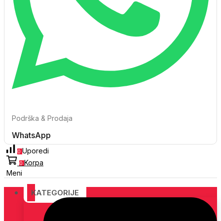
Podrška & Prodaja
WhatsApp
Uporedi
0
Korpa
0
Meni
KATEGORIJE