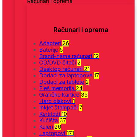
Računari i oprema
Računari i oprema
Adapteri
26
Baterije
5
Brand-name računari
12
CD/DVD čitači
2
Desktop računari
21
Dodaci za laptopove
17
Dodaci za tablete
2
Fleš memorija
24
Grafičke kartice
35
Hard diskovi
1
Inkjet štampači
7
Kertridži
10
Kućišta
37
Kuleri
26
Laptopovi
171