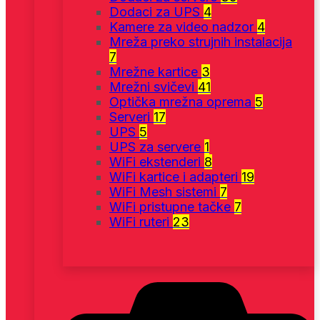
Dodaci za UPS
4
Kamere za video nadzor
4
Mreža preko strujnih instalacija
7
Mrežne kartice
3
Mrežni svičevi
41
Optička mrežna oprema
5
Serveri
17
UPS
5
UPS za servere
1
WiFi ekstenderi
8
WiFi kartice i adapteri
19
WiFi Mesh sistemi
7
WiFi pristupne tačke
7
WiFi ruteri
23