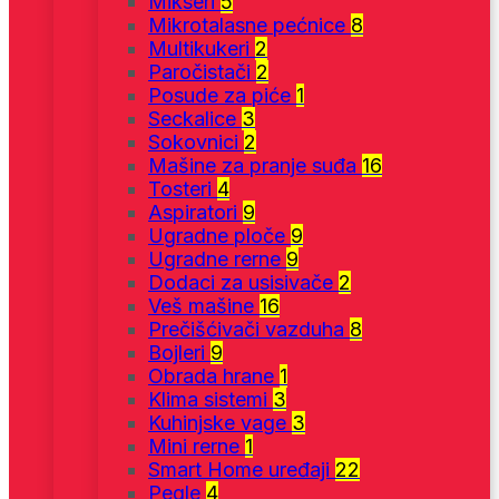
Mikseri
5
Mikrotalasne pećnice
8
Multikukeri
2
Paročistači
2
Posude za piće
1
Seckalice
3
Sokovnici
2
Mašine za pranje suđa
16
Tosteri
4
Aspiratori
9
Ugradne ploče
9
Ugradne rerne
9
Dodaci za usisivače
2
Veš mašine
16
Prečišćivači vazduha
8
Bojleri
9
Obrada hrane
1
Klima sistemi
3
Kuhinjske vage
3
Mini rerne
1
Smart Home uređaji
22
Pegle
4