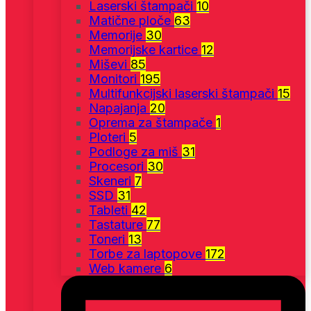
Laserski štampači
10
Matične ploče
63
Memorije
30
Memorijske kartice
12
Miševi
85
Monitori
195
Multifunkcijski laserski štampači
15
Napajanja
20
Oprema za štampače
1
Ploteri
5
Podloge za miš
31
Procesori
30
Skeneri
7
SSD
31
Tableti
42
Tastature
77
Toneri
13
Torbe za laptopove
172
Web kamere
6