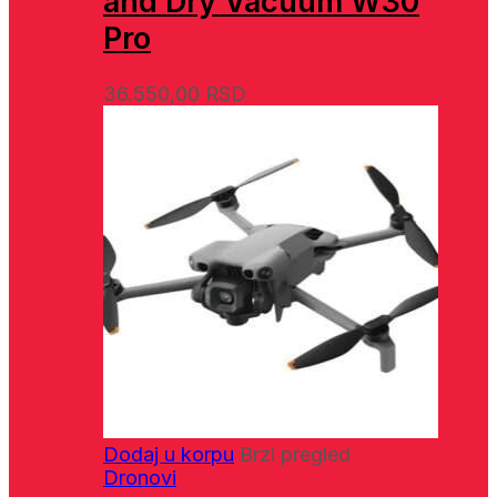
and Dry Vacuum W30
Pro
36.550,00
RSD
Dodaj u korpu
Brzi pregled
Dronovi