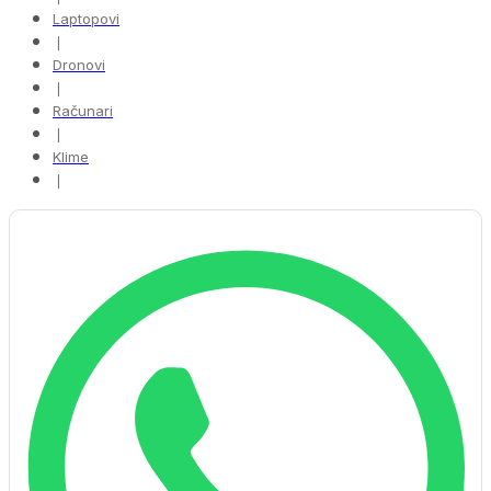
Laptopovi
❘
Dronovi
❘
Računari
❘
Klime
❘