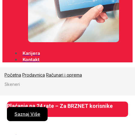
Karijera
Kontakt
Početna
Prodavnica
Računari i oprema
Skeneri
Plaćanje na 24 rate – Za BRZNET korisnike
Saznaj Više