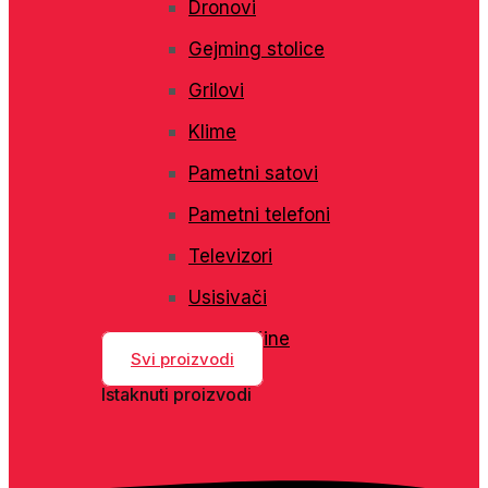
Dronovi
Gejming stolice
Grilovi
Klime
Pametni satovi
Pametni telefoni
Televizori
Usisivači
Veš mašine
Svi proizvodi
Istaknuti proizvodi