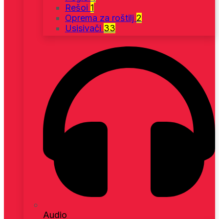
Rešoi
1
Oprema za roštilj
2
Usisivači
33
Audio