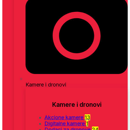
Kamere i dronovi
Kamere i dronovi
Akcione kamere
13
Digitalne kamere
1
Dodaci za dronove
24