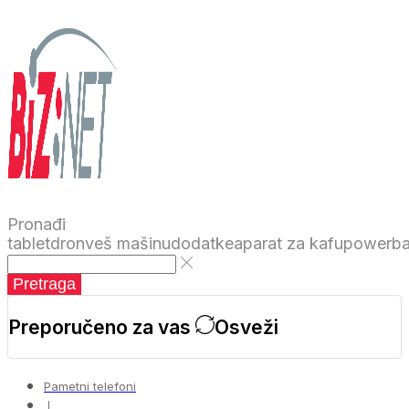
Pronađi
tablet
dron
veš mašinu
dodatke
aparat za kafu
powerb
Pretraga
Preporučeno za vas
Osveži
Pametni telefoni
❘