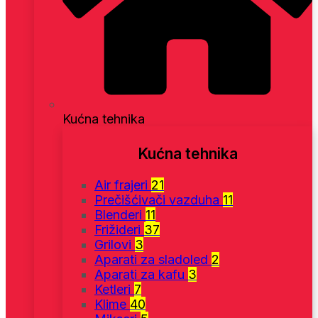
Kućna tehnika
Kućna tehnika
Air frajeri
21
Prečišćivači vazduha
11
Blenderi
11
Frižideri
37
Grilovi
3
Aparati za sladoled
2
Aparati za kafu
3
Ketleri
7
Klime
40