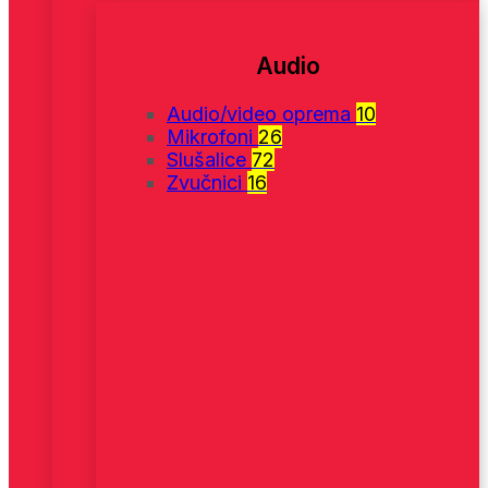
Audio
Audio/video oprema
10
Mikrofoni
26
Slušalice
72
Zvučnici
16