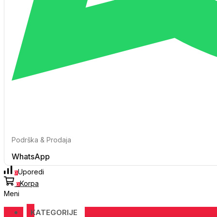
Podrška & Prodaja
WhatsApp
Uporedi
0
Korpa
0
Meni
KATEGORIJE