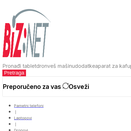
Pronađi
tablet
dron
veš mašinu
dodatke
aparat za kafu
Pretraga
Preporučeno za vas
Osveži
Pametni telefoni
❘
Laptopovi
❘
Dronovi