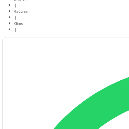
❘
Računari
❘
Klime
❘