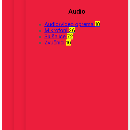
Audio
Audio/video oprema
10
Mikrofoni
26
Slušalice
72
Zvučnici
16