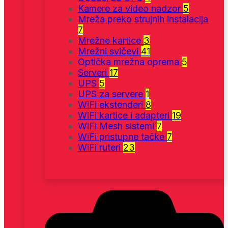
Kamere za video nadzor
5
Mreža preko strujnih instalacija
7
Mrežne kartice
3
Mrežni svičevi
41
Optička mrežna oprema
5
Serveri
17
UPS
5
UPS za servere
1
WiFi ekstenderi
8
WiFi kartice i adapteri
19
WiFi Mesh sistemi
7
WiFi pristupne tačke
7
WiFi ruteri
23