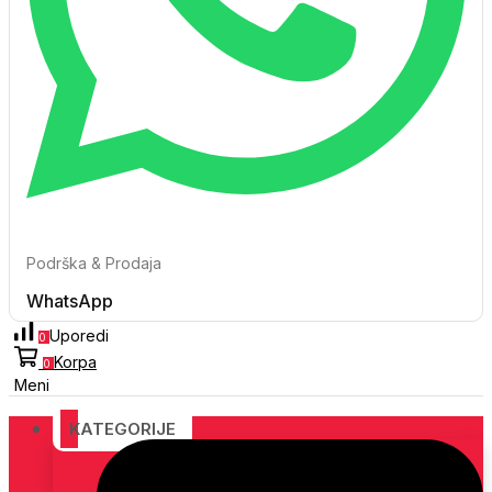
Podrška & Prodaja
WhatsApp
Uporedi
0
Korpa
0
Meni
KATEGORIJE