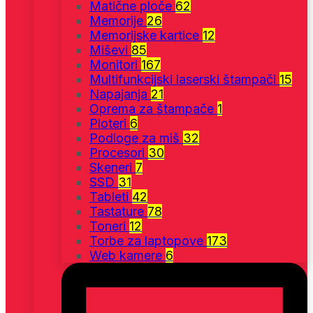
Matične ploče
62
Memorije
26
Memorijske kartice
12
Miševi
85
Monitori
167
Multifunkcijski laserski štampači
15
Napajanja
21
Oprema za štampače
1
Ploteri
6
Podloge za miš
32
Procesori
30
Skeneri
7
SSD
31
Tableti
42
Tastature
78
Toneri
12
Torbe za laptopove
173
Web kamere
6