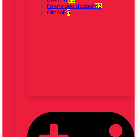
Foto/video dodaci
63
Gimbali
5