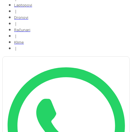
Laptopovi
❘
Dronovi
❘
Računari
❘
Klime
❘