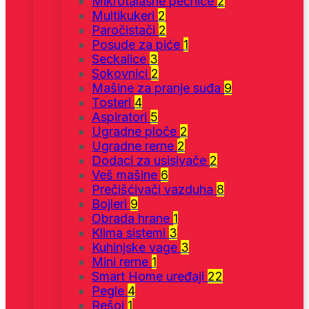
Mikrotalasne pećnice
2
Multikukeri
2
Paročistači
2
Posude za piće
1
Seckalice
3
Sokovnici
2
Mašine za pranje suđa
9
Tosteri
4
Aspiratori
5
Ugradne ploče
2
Ugradne rerne
2
Dodaci za usisivače
2
Veš mašine
6
Prečišćivači vazduha
8
Bojleri
9
Obrada hrane
1
Klima sistemi
3
Kuhinjske vage
3
Mini rerne
1
Smart Home uređaji
22
Pegle
4
Rešoi
1