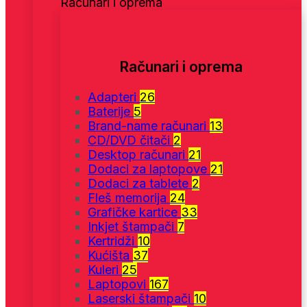
Računari i oprema
Računari i oprema
Adapteri
26
Baterije
5
Brand-name računari
13
CD/DVD čitači
2
Desktop računari
21
Dodaci za laptopove
21
Dodaci za tablete
2
Fleš memorija
24
Grafičke kartice
33
Inkjet štampači
7
Kertridži
10
Kućišta
37
Kuleri
25
Laptopovi
167
Laserski štampači
10