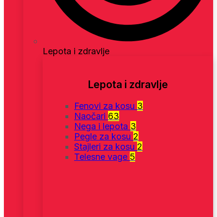
Lepota i zdravlje
Lepota i zdravlje
Fenovi za kosu
3
Naočari
63
Nega i lepota
3
Pegle za kosu
2
Stajleri za kosu
2
Telesne vage
5