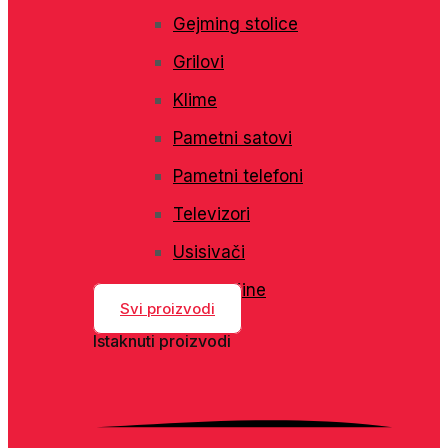
Gejming stolice
Grilovi
Klime
Pametni satovi
Pametni telefoni
Televizori
Usisivači
Veš mašine
Svi proizvodi
Istaknuti proizvodi