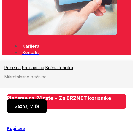
Karijera
Kontakt
Početna
Prodavnica
Kućna tehnika
Mikrotalasne pećnice
Plaćanje na 24 rate – Za BRZNET korisnike
Saznaj Više
Kupi sve