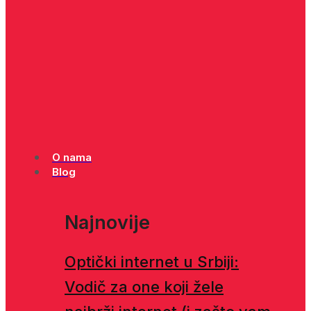
O nama
Blog
Najnovije
Optički internet u Srbiji:
Vodič za one koji žele