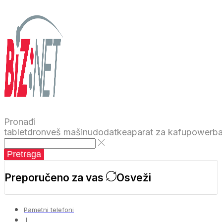
Pronađi
tablet
dron
veš mašinu
dodatke
aparat za kafu
powerb
Pretraga
Preporučeno za vas
Osveži
Pametni telefoni
❘