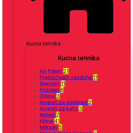
Kućna tehnika
Kućna tehnika
Air frajeri
21
Prečišćivači vazduha
11
Blenderi
11
Frižideri
6
Grilovi
3
Aparati za sladoled
2
Aparati za kafu
3
Ketleri
7
Klime
41
Mikseri
5