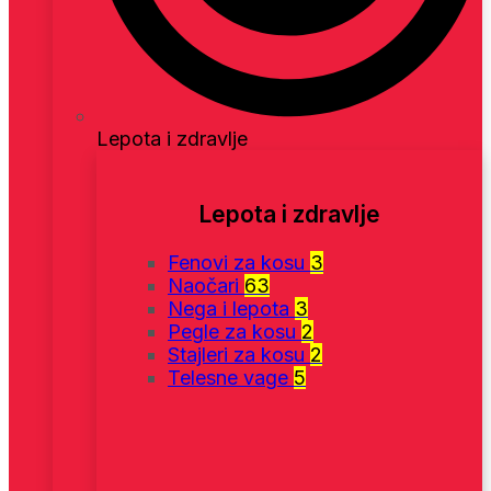
Lepota i zdravlje
Lepota i zdravlje
Fenovi za kosu
3
Naočari
63
Nega i lepota
3
Pegle za kosu
2
Stajleri za kosu
2
Telesne vage
5