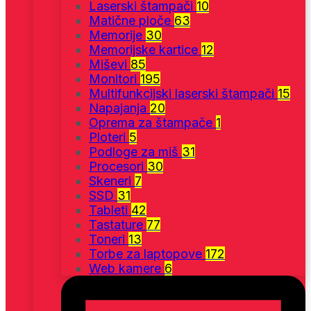
Laserski štampači
10
Matične ploče
63
Memorije
30
Memorijske kartice
12
Miševi
85
Monitori
195
Multifunkcijski laserski štampači
15
Napajanja
20
Oprema za štampače
1
Ploteri
5
Podloge za miš
31
Procesori
30
Skeneri
7
SSD
31
Tableti
42
Tastature
77
Toneri
13
Torbe za laptopove
172
Web kamere
6