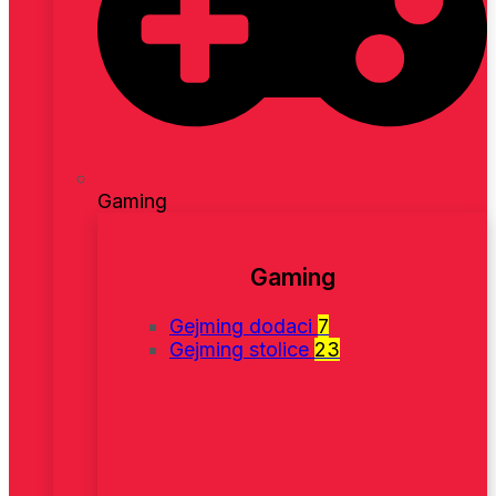
Gaming
Gaming
Gejming dodaci
7
Gejming stolice
23