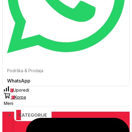
Podrška & Prodaja
WhatsApp
Uporedi
0
Korpa
0
Meni
KATEGORIJE