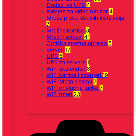
Dodaci za UPS
4
Kamere za video nadzor
4
Mreža preko strujnih instalacija
7
Mrežne kartice
3
Mrežni svičevi
41
Optička mrežna oprema
5
Serveri
17
UPS
5
UPS za servere
1
WiFi ekstenderi
8
WiFi kartice i adapteri
19
WiFi Mesh sistemi
7
WiFi pristupne tačke
7
WiFi ruteri
23