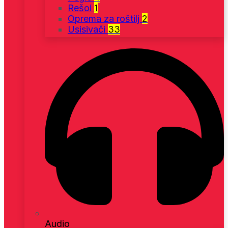
Rešoi
1
Oprema za roštilj
2
Usisivači
33
Audio