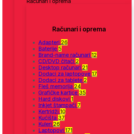
Računari i oprema
Računari i oprema
Adapteri
26
Baterije
5
Brand-name računari
12
CD/DVD čitači
2
Desktop računari
21
Dodaci za laptopove
17
Dodaci za tablete
2
Fleš memorija
24
Grafičke kartice
35
Hard diskovi
1
Inkjet štampači
7
Kertridži
10
Kućišta
37
Kuleri
26
Laptopovi
171