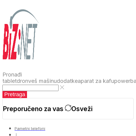
Pronađi
tablet
dron
veš mašinu
dodatke
aparat za kafu
powerb
Pretraga
Preporučeno za vas
Osveži
Pametni telefoni
❘