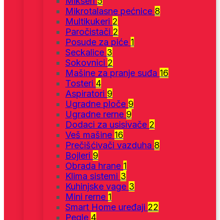
Mikseri
5
Mikrotalasne pećnice
8
Multikukeri
2
Paročistači
2
Posude za piće
1
Seckalice
3
Sokovnici
2
Mašine za pranje suđa
16
Tosteri
4
Aspiratori
9
Ugradne ploče
9
Ugradne rerne
9
Dodaci za usisivače
2
Veš mašine
16
Prečišćivači vazduha
8
Bojleri
9
Obrada hrane
1
Klima sistemi
3
Kuhinjske vage
3
Mini rerne
1
Smart Home uređaji
22
Pegle
4