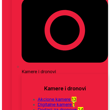
Kamere i dronovi
Kamere i dronovi
Akcione kamere
13
Digitalne kamere
1
Dodaci za dronove
24