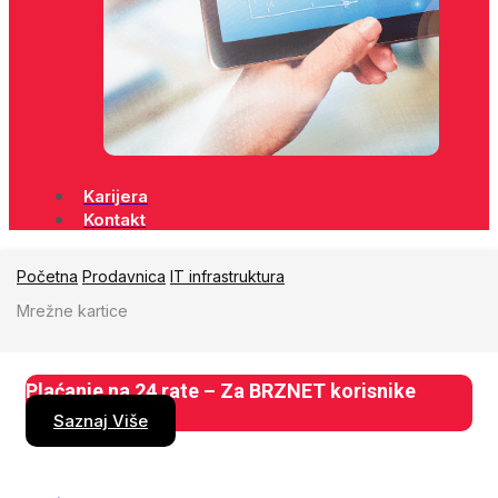
Karijera
Kontakt
Početna
Prodavnica
IT infrastruktura
Mrežne kartice
Plaćanje na 24 rate – Za BRZNET korisnike
Saznaj Više