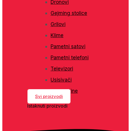
Dronovi
Gejming stolice
Grilovi
Klime
Pametni satovi
Pametni telefoni
Televizori
Usisivači
Veš mašine
Svi proizvodi
Istaknuti proizvodi