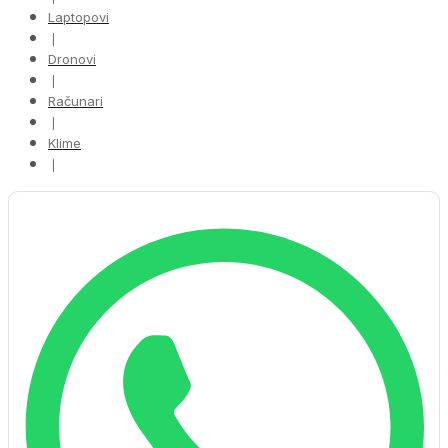
Laptopovi
❘
Dronovi
❘
Računari
❘
Klime
❘