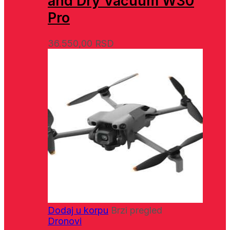
and Dry Vacuum W30
Pro
36.550,00
RSD
Dodaj u korpu
Brzi pregled
Dronovi