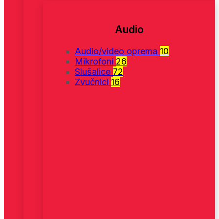
Audio
Audio/video oprema
10
Mikrofoni
26
Slušalice
72
Zvučnici
16