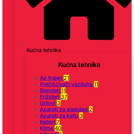
Kućna tehnika
Kućna tehnika
Air frajeri
21
Prečišćivači vazduha
11
Blenderi
11
Frižideri
37
Grilovi
3
Aparati za sladoled
2
Aparati za kafu
3
Ketleri
7
Klime
40