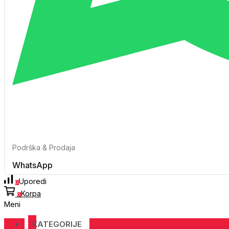
Podrška & Prodaja
WhatsApp
Uporedi
0
Korpa
0
Meni
KATEGORIJE