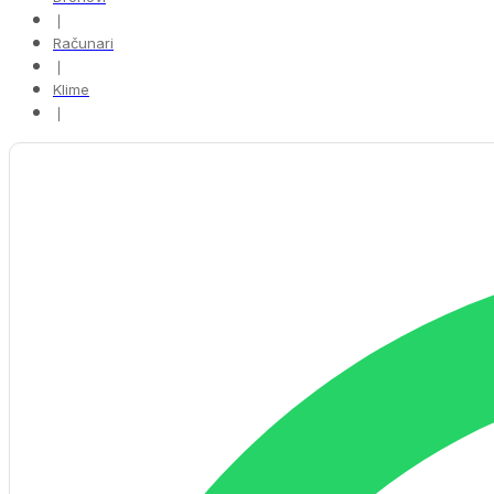
❘
Računari
❘
Klime
❘