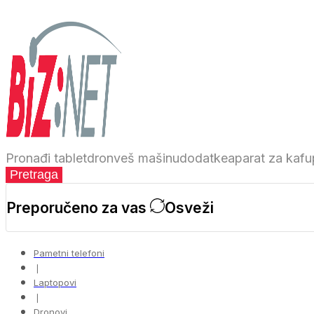
Pronađi
tablet
dron
veš mašinu
dodatke
aparat za kafu
Pretraga
Preporučeno za vas
Osveži
Pametni telefoni
❘
Laptopovi
❘
Dronovi