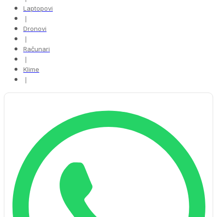
Laptopovi
❘
Dronovi
❘
Računari
❘
Klime
❘