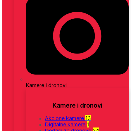
Kamere i dronovi
Kamere i dronovi
Akcione kamere
13
Digitalne kamere
1
Dodaci za dronove
24