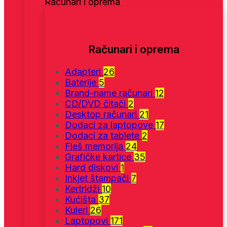
Računari i oprema
Računari i oprema
Adapteri
26
Baterije
5
Brand-name računari
12
CD/DVD čitači
2
Desktop računari
21
Dodaci za laptopove
17
Dodaci za tablete
2
Fleš memorija
24
Grafičke kartice
35
Hard diskovi
1
Inkjet štampači
7
Kertridži
10
Kućišta
37
Kuleri
26
Laptopovi
171