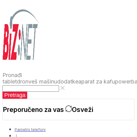
Pronađi
tablet
dron
veš mašinu
dodatke
aparat za kafu
powerb
Pretraga
Preporučeno za vas
Osveži
Pametni telefoni
❘