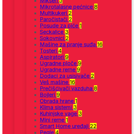
Mikseri
5
Mikrotalasne pećnice
8
Multikukeri
2
Paročistači
2
Posude za piće
1
Seckalice
3
Sokovnici
2
Mašine za pranje suđa
16
Tosteri
4
Aspiratori
9
Ugradne ploče
9
Ugradne rerne
9
Dodaci za usisivače
2
Veš mašine
16
Prečišćivači vazduha
8
Bojleri
9
Obrada hrane
1
Klima sistemi
3
Kuhinjske vage
3
Mini rerne
1
Smart Home uređaji
22
Pegle
4