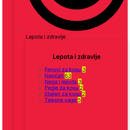
Lepota i zdravlje
Lepota i zdravlje
Fenovi za kosu
3
Naočari
63
Nega i lepota
3
Pegle za kosu
2
Stajleri za kosu
2
Telesne vage
5