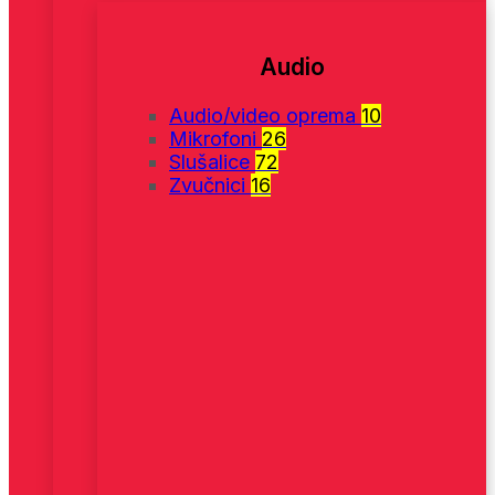
Audio
Audio/video oprema
10
Mikrofoni
26
Slušalice
72
Zvučnici
16