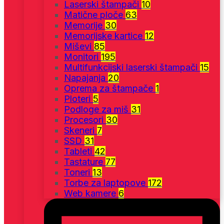
Laserski štampači
10
Matične ploče
63
Memorije
30
Memorijske kartice
12
Miševi
85
Monitori
195
Multifunkcijski laserski štampači
15
Napajanja
20
Oprema za štampače
1
Ploteri
5
Podloge za miš
31
Procesori
30
Skeneri
7
SSD
31
Tableti
42
Tastature
77
Toneri
13
Torbe za laptopove
172
Web kamere
6