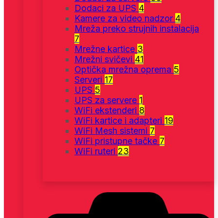
Dodaci za UPS
4
Kamere za video nadzor
4
Mreža preko strujnih instalacija
7
Mrežne kartice
3
Mrežni svičevi
41
Optička mrežna oprema
5
Serveri
17
UPS
5
UPS za servere
1
WiFi ekstenderi
8
WiFi kartice i adapteri
19
WiFi Mesh sistemi
7
WiFi pristupne tačke
7
WiFi ruteri
23