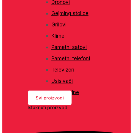
Dronovi
Gejming stolice
Grilovi
Klime
Pametni satovi
Pametni telefoni
Televizori
Usisivači
Veš mašine
Svi proizvodi
Istaknuti proizvodi