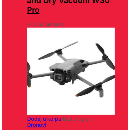
and Dry Vacuum W30
Pro
36.550,00
RSD
Dodaj u korpu
Brzi pregled
Dronovi