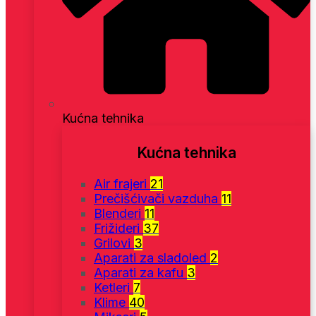
Kućna tehnika
Kućna tehnika
Air frajeri
21
Prečišćivači vazduha
11
Blenderi
11
Frižideri
37
Grilovi
3
Aparati za sladoled
2
Aparati za kafu
3
Ketleri
7
Klime
40