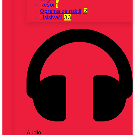
Rešoi
1
Oprema za roštilj
2
Usisivači
33
Audio