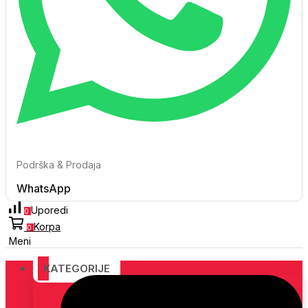
Podrška & Prodaja
WhatsApp
Uporedi
0
Korpa
0
Meni
KATEGORIJE