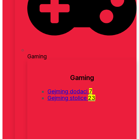
Gaming
Gaming
Gejming dodaci
7
Gejming stolice
23