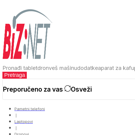
Pronađi
tablet
dron
veš mašinu
dodatke
aparat za kafu
Pretraga
Preporučeno za vas
Osveži
Pametni telefoni
❘
Laptopovi
❘
Dronovi