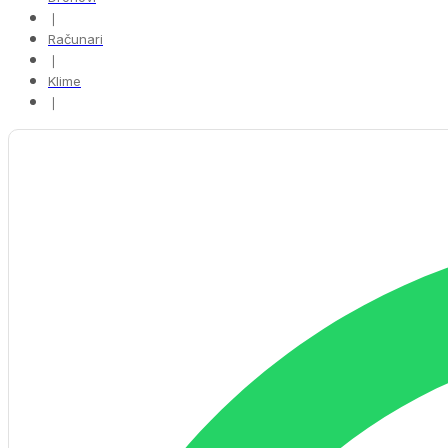
❘
Računari
❘
Klime
❘