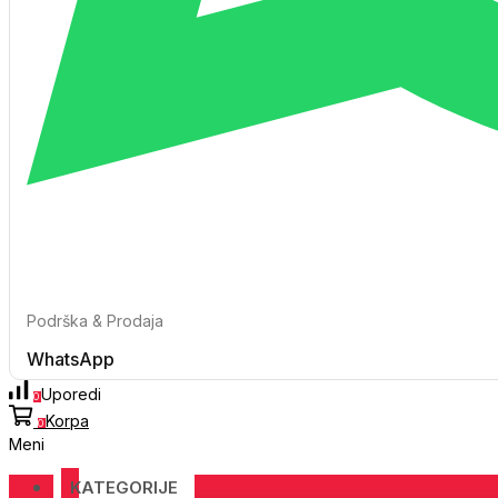
Podrška & Prodaja
WhatsApp
Uporedi
0
Korpa
0
Meni
KATEGORIJE