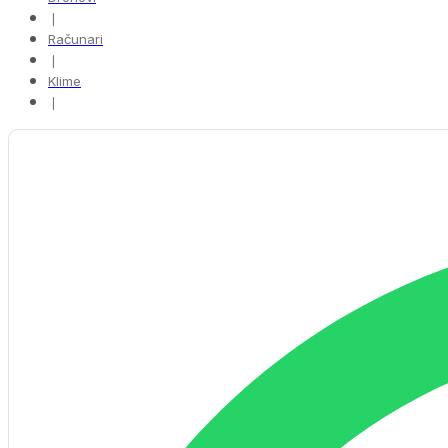
❘
Računari
❘
Klime
❘