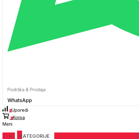
Podrška & Prodaja
WhatsApp
Uporedi
0
Korpa
0
Meni
KATEGORIJE