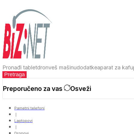
Pronađi
tablet
dron
veš mašinu
dodatke
aparat za kafu
Pretraga
Preporučeno za vas
Osveži
Pametni telefoni
❘
Laptopovi
❘
Dronovi