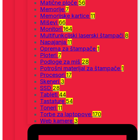
Matične ploče
56
Memorije
7
Memorijske kartice
11
Miševi
66
Monitori
164
Multifunkcijski laserski štampači
8
Napajanja
11
Oprema za štampače
1
Ploteri
7
Podloge za miš
28
Potrošni materijal za štampače
1
Procesori
17
Skeneri
3
SSD
28
Tableti
44
Tastature
54
Toneri
11
Torbe za laptopove
170
Web kamere
3