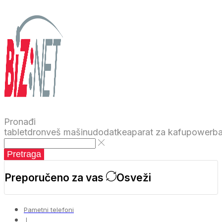
Pronađi
tablet
dron
veš mašinu
dodatke
aparat za kafu
powerb
Pretraga
Preporučeno za vas
Osveži
Pametni telefoni
❘