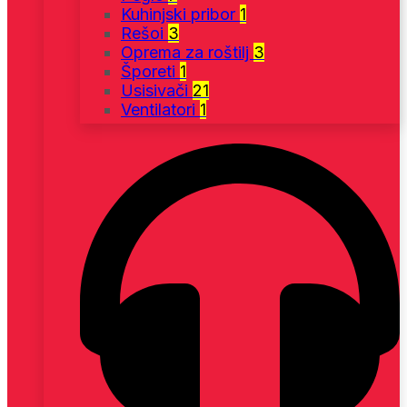
Kuhinjski pribor
1
Rešoi
3
Oprema za roštilj
3
Šporeti
1
Usisivači
21
Ventilatori
1