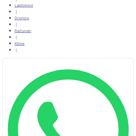
Laptopovi
❘
Dronovi
❘
Računari
❘
Klime
❘