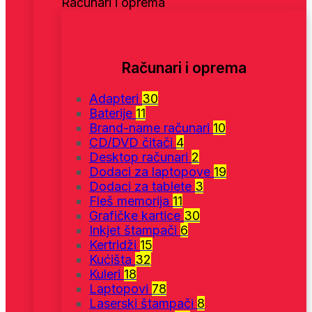
Računari i oprema
Računari i oprema
Adapteri
30
Baterije
11
Brand-name računari
10
CD/DVD čitači
4
Desktop računari
2
Dodaci za laptopove
19
Dodaci za tablete
3
Fleš memorija
11
Grafičke kartice
30
Inkjet štampači
6
Kertridži
15
Kućišta
32
Kuleri
18
Laptopovi
78
Laserski štampači
8