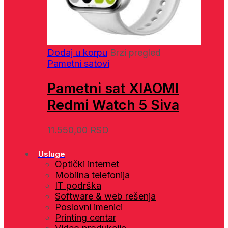
Dodaj u korpu
Brzi pregled
Pametni satovi
Pametni sat XIAOMI
Redmi Watch 5 Siva
11.550,00
RSD
Usluge
Optički internet
Mobilna telefonija
IT podrška
Software & web rešenja
Poslovni imenici
Printing centar