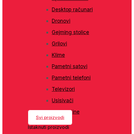
Desktop računari
Dronovi
Gejming stolice
Grilovi
Klime
Pametni satovi
Pametni telefoni
Televizori
Usisivači
Veš mašine
Svi proizvodi
Istaknuti proizvodi