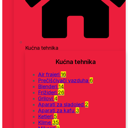
Kućna tehnika
Kućna tehnika
Air frajeri
16
Prečišćivači vazduha
6
Blenderi
14
Frižideri
26
Grilovi
4
Aparati za sladoled
2
Aparati za kafu
3
Ketleri
5
Klime
35