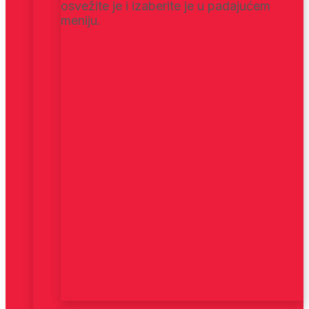
osvežite je i izaberite je u padajućem
meniju.