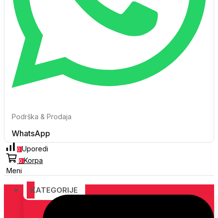
Podrška & Prodaja
WhatsApp
Uporedi
0
Korpa
0
Meni
KATEGORIJE