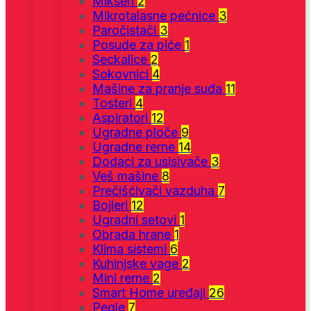
Mikseri
2
Mikrotalasne pećnice
3
Paročistači
3
Posude za piće
1
Seckalice
2
Sokovnici
4
Mašine za pranje suđa
11
Tosteri
4
Aspiratori
12
Ugradne ploče
9
Ugradne rerne
14
Dodaci za usisivače
3
Veš mašine
8
Prečišćivači vazduha
7
Bojleri
12
Ugradni setovi
1
Obrada hrane
1
Klima sistemi
6
Kuhinjske vage
2
Mini rerne
2
Smart Home uređaji
26
Pegle
7