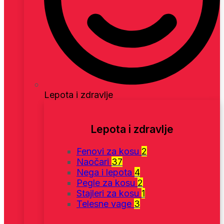
Lepota i zdravlje
Lepota i zdravlje
Fenovi za kosu
2
Naočari
37
Nega i lepota
4
Pegle za kosu
2
Stajleri za kosu
1
Telesne vage
3