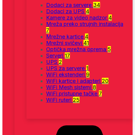
Dodaci za servere
34
Dodaci za UPS
4
Kamere za video nadzor
4
Mreža preko strujnih instalacija
7
Mrežne kartice
4
Mrežni svičevi
41
Optička mrežna oprema
5
Serveri
17
UPS
2
UPS za servere
1
WiFi ekstenderi
9
WiFi kartice i adapteri
20
WiFi Mesh sistemi
8
WiFi pristupne tačke
7
WiFi ruteri
25