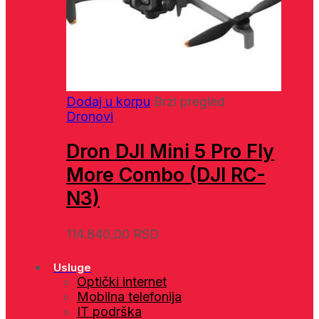
Dodaj u korpu
Brzi pregled
Dronovi
Dron DJI Mini 5 Pro Fly
More Combo (DJI RC-
N3)
114.840,00
RSD
Usluge
Optički internet
Mobilna telefonija
IT podrška