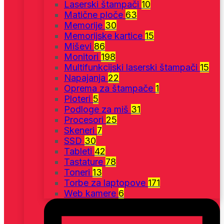
Laserski štampači
10
Matične ploče
63
Memorije
30
Memorijske kartice
15
Miševi
86
Monitori
198
Multifunkcijski laserski štampači
15
Napajanja
22
Oprema za štampače
1
Ploteri
5
Podloge za miš
31
Procesori
25
Skeneri
7
SSD
30
Tableti
42
Tastature
78
Toneri
13
Torbe za laptopove
171
Web kamere
6