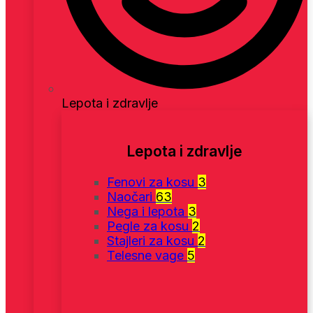
Lepota i zdravlje
Lepota i zdravlje
Fenovi za kosu
3
Naočari
63
Nega i lepota
3
Pegle za kosu
2
Stajleri za kosu
2
Telesne vage
5