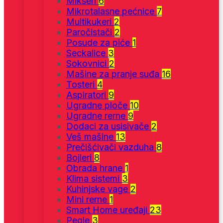
Mikseri
6
Mikrotalasne pećnice
7
Multikukeri
2
Paročistači
2
Posude za piće
1
Seckalice
3
Sokovnici
2
Mašine za pranje suđa
16
Tosteri
4
Aspiratori
9
Ugradne ploče
10
Ugradne rerne
9
Dodaci za usisivače
2
Veš mašine
13
Prečišćivači vazduha
8
Bojleri
8
Obrada hrane
1
Klima sistemi
3
Kuhinjske vage
2
Mini rerne
1
Smart Home uređaji
23
Pegle
3