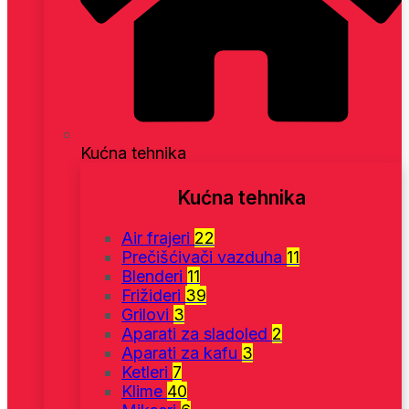
Kućna tehnika
Kućna tehnika
Air frajeri
22
Prečišćivači vazduha
11
Blenderi
11
Frižideri
39
Grilovi
3
Aparati za sladoled
2
Aparati za kafu
3
Ketleri
7
Klime
40