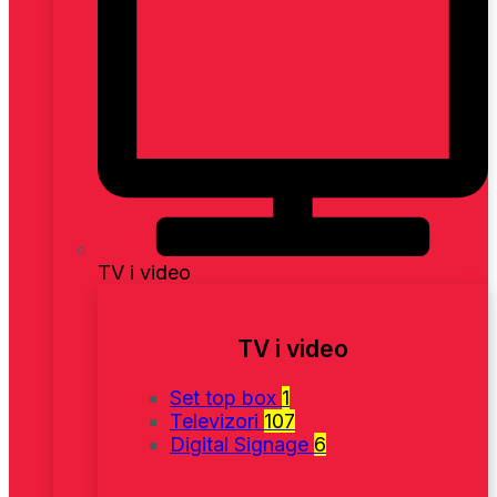
TV i video
TV i video
Set top box
1
Televizori
107
Digital Signage
6