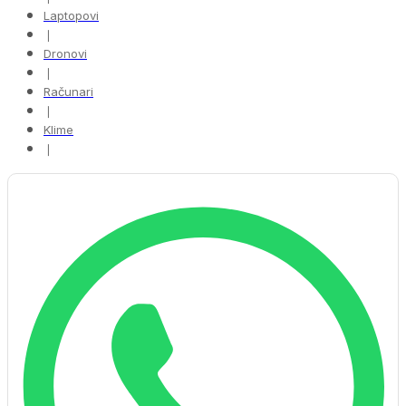
Laptopovi
❘
Dronovi
❘
Računari
❘
Klime
❘