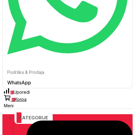
Podrška & Prodaja
WhatsApp
Uporedi
0
Korpa
0
Meni
KATEGORIJE