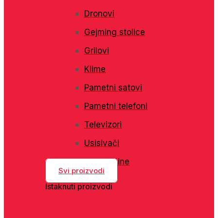
Dronovi
Gejming stolice
Grilovi
Klime
Pametni satovi
Pametni telefoni
Televizori
Usisivači
Veš mašine
Svi proizvodi
Istaknuti proizvodi