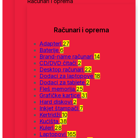
Računari i oprema
Računari i oprema
Adapteri
27
Baterije
6
Brand-name računari
14
CD/DVD čitači
2
Desktop računari
22
Dodaci za laptopove
18
Dodaci za tablete
2
Fleš memorija
25
Grafičke kartice
31
Hard diskovi
2
Inkjet štampači
7
Kertridži
10
Kućišta
38
Kuleri
28
Laptopovi
165