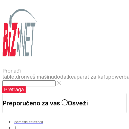
Pronađi
tablet
dron
veš mašinu
dodatke
aparat za kafu
powerb
Pretraga
Preporučeno za vas
Osveži
Pametni telefoni
❘