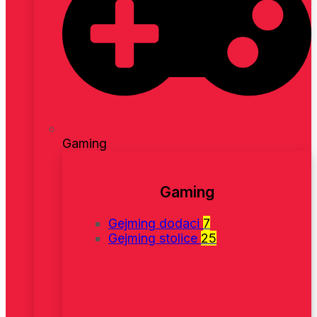
Gaming
Gaming
Gejming dodaci
7
Gejming stolice
25