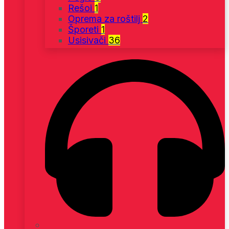
Rešoi
1
Oprema za roštilj
2
Šporeti
1
Usisivači
36