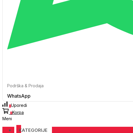
Podrška & Prodaja
WhatsApp
Uporedi
0
Korpa
0
Meni
KATEGORIJE