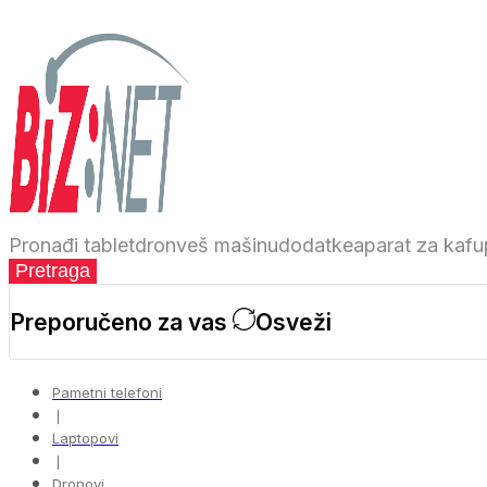
Pronađi
tablet
dron
veš mašinu
dodatke
aparat za kafu
Pretraga
Preporučeno za vas
Osveži
Pametni telefoni
❘
Laptopovi
❘
Dronovi