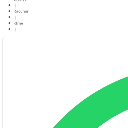
❘
Računari
❘
Klime
❘