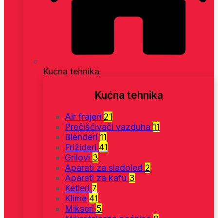
Kućna tehnika
Kućna tehnika
Air frajeri
21
Prečišćivači vazduha
11
Blenderi
11
Frižideri
41
Grilovi
3
Aparati za sladoled
2
Aparati za kafu
3
Ketleri
7
Klime
41
Mikseri
5