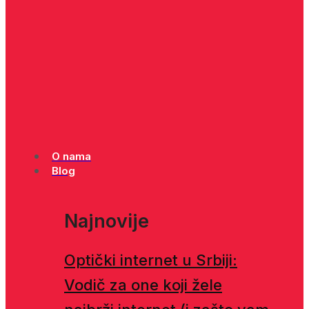
O nama
Blog
Najnovije
Optički internet u Srbiji:
Vodič za one koji žele