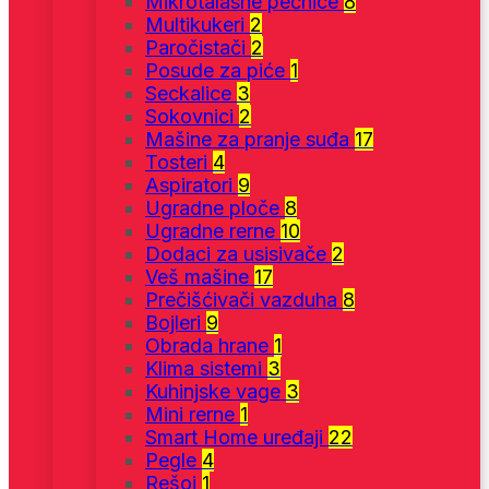
Mikrotalasne pećnice
8
Multikukeri
2
Paročistači
2
Posude za piće
1
Seckalice
3
Sokovnici
2
Mašine za pranje suđa
17
Tosteri
4
Aspiratori
9
Ugradne ploče
8
Ugradne rerne
10
Dodaci za usisivače
2
Veš mašine
17
Prečišćivači vazduha
8
Bojleri
9
Obrada hrane
1
Klima sistemi
3
Kuhinjske vage
3
Mini rerne
1
Smart Home uređaji
22
Pegle
4
Rešoi
1