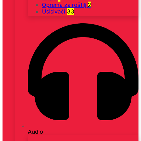
Oprema za roštilj
2
Usisivači
33
Audio