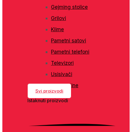
Gejming stolice
Grilovi
Klime
Pametni satovi
Pametni telefoni
Televizori
Usisivači
Veš mašine
Svi proizvodi
Istaknuti proizvodi