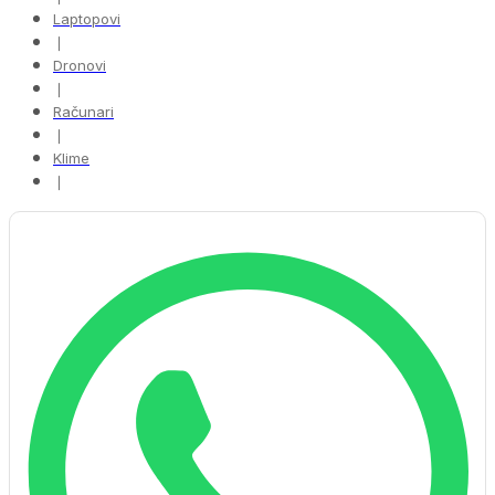
Laptopovi
❘
Dronovi
❘
Računari
❘
Klime
❘