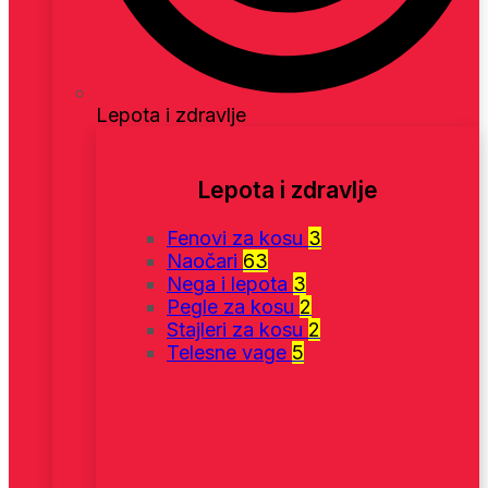
Lepota i zdravlje
Lepota i zdravlje
Fenovi za kosu
3
Naočari
63
Nega i lepota
3
Pegle za kosu
2
Stajleri za kosu
2
Telesne vage
5