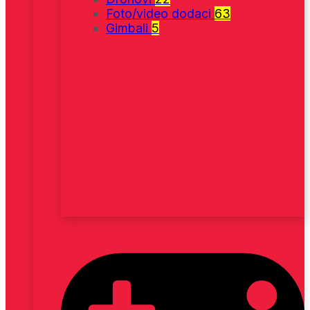
Foto/video dodaci
63
Gimbali
5