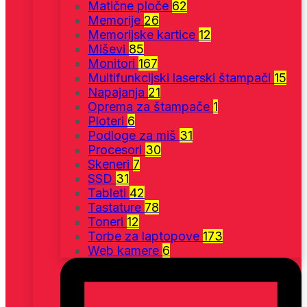
Matične ploče
62
Memorije
26
Memorijske kartice
12
Miševi
85
Monitori
167
Multifunkcijski laserski štampači
15
Napajanja
21
Oprema za štampače
1
Ploteri
6
Podloge za miš
31
Procesori
30
Skeneri
7
SSD
31
Tableti
42
Tastature
78
Toneri
12
Torbe za laptopove
173
Web kamere
6