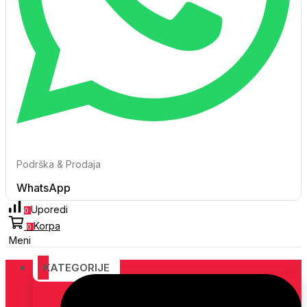
Podrška & Prodaja
WhatsApp
Uporedi
0
Korpa
0
Meni
KATEGORIJE