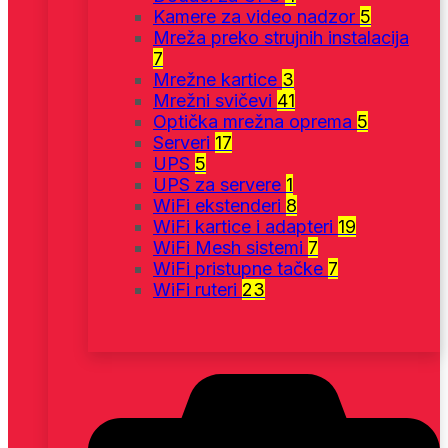
Kamere za video nadzor
5
Mreža preko strujnih instalacija
7
Mrežne kartice
3
Mrežni svičevi
41
Optička mrežna oprema
5
Serveri
17
UPS
5
UPS za servere
1
WiFi ekstenderi
8
WiFi kartice i adapteri
19
WiFi Mesh sistemi
7
WiFi pristupne tačke
7
WiFi ruteri
23