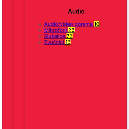
Audio
Audio/video oprema
10
Mikrofoni
26
Slušalice
72
Zvučnici
16