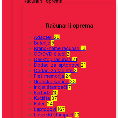
Računari i oprema
Računari i oprema
Adapteri
26
Baterije
5
Brand-name računari
13
CD/DVD čitači
2
Desktop računari
21
Dodaci za laptopove
21
Dodaci za tablete
2
Fleš memorija
24
Grafičke kartice
33
Inkjet štampači
7
Kertridži
10
Kućišta
37
Kuleri
24
Laptopovi
167
Laserski štampači
10