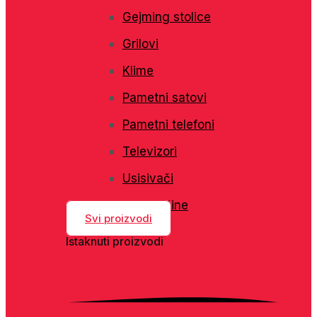
Gejming stolice
Grilovi
Klime
Pametni satovi
Pametni telefoni
Televizori
Usisivači
Veš mašine
Svi proizvodi
Istaknuti proizvodi