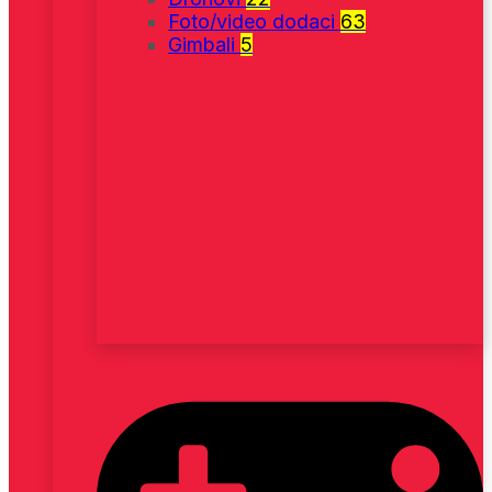
Foto/video dodaci
63
Gimbali
5