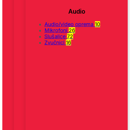
Audio
Audio/video oprema
10
Mikrofoni
26
Slušalice
72
Zvučnici
16