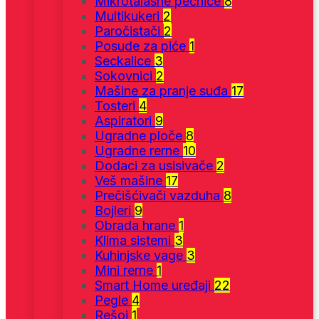
Mikrotalasne pećnice
8
Multikukeri
2
Paročistači
2
Posude za piće
1
Seckalice
3
Sokovnici
2
Mašine za pranje suđa
17
Tosteri
4
Aspiratori
9
Ugradne ploče
8
Ugradne rerne
10
Dodaci za usisivače
2
Veš mašine
17
Prečišćivači vazduha
8
Bojleri
9
Obrada hrane
1
Klima sistemi
3
Kuhinjske vage
3
Mini rerne
1
Smart Home uređaji
22
Pegle
4
Rešoi
1