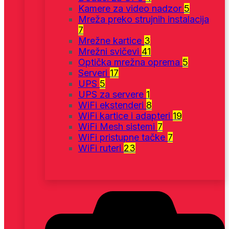
Kamere za video nadzor
5
Mreža preko strujnih instalacija
7
Mrežne kartice
3
Mrežni svičevi
41
Optička mrežna oprema
5
Serveri
17
UPS
5
UPS za servere
1
WiFi ekstenderi
8
WiFi kartice i adapteri
19
WiFi Mesh sistemi
7
WiFi pristupne tačke
7
WiFi ruteri
23