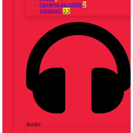
Oprema za roštilj
2
Usisivači
33
Audio