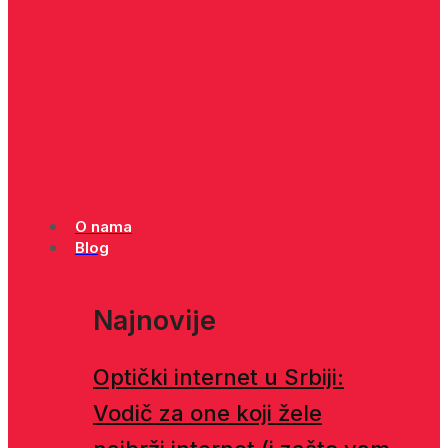
O nama
Blog
Najnovije
Optički internet u Srbiji:
Vodič za one koji žele