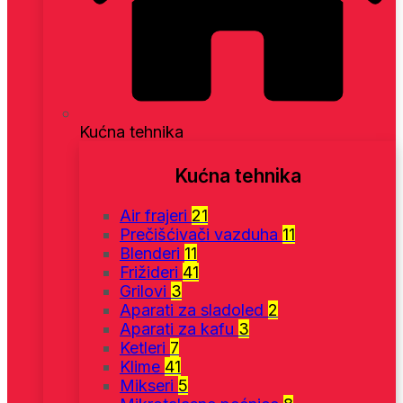
Kućna tehnika
Kućna tehnika
Air frajeri
21
Prečišćivači vazduha
11
Blenderi
11
Frižideri
41
Grilovi
3
Aparati za sladoled
2
Aparati za kafu
3
Ketleri
7
Klime
41
Mikseri
5