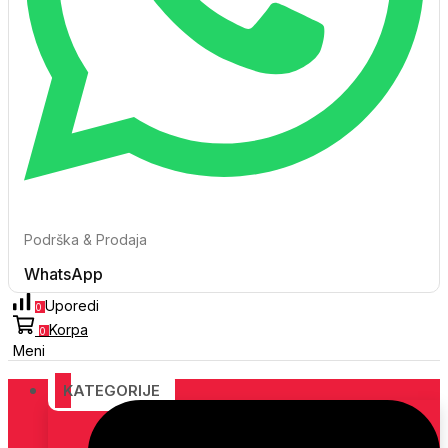
Podrška & Prodaja
WhatsApp
Uporedi
0
Korpa
0
Meni
KATEGORIJE