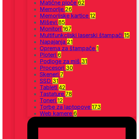
Matične ploče
62
Memorije
26
Memorijske kartice
12
Miševi
85
Monitori
167
Multifunkcijski laserski štampači
15
Napajanja
21
Oprema za štampače
1
Ploteri
6
Podloge za miš
31
Procesori
30
Skeneri
7
SSD
31
Tableti
42
Tastature
78
Toneri
12
Torbe za laptopove
173
Web kamere
6