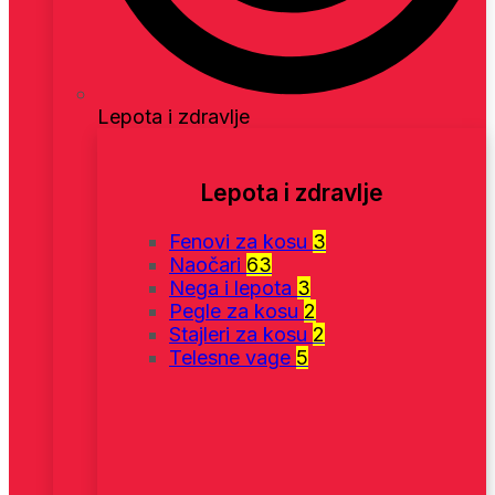
Lepota i zdravlje
Lepota i zdravlje
Fenovi za kosu
3
Naočari
63
Nega i lepota
3
Pegle za kosu
2
Stajleri za kosu
2
Telesne vage
5