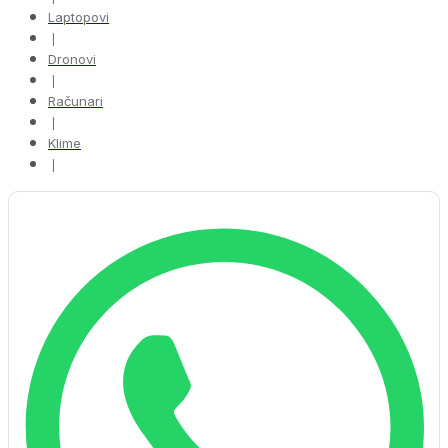
Laptopovi
❘
Dronovi
❘
Računari
❘
Klime
❘