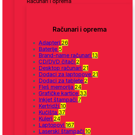
Računari i oprema
Računari i oprema
Adapteri
26
Baterije
5
Brand-name računari
13
CD/DVD čitači
2
Desktop računari
21
Dodaci za laptopove
21
Dodaci za tablete
2
Fleš memorija
24
Grafičke kartice
33
Inkjet štampači
7
Kertridži
10
Kućišta
37
Kuleri
24
Laptopovi
167
Laserski štampači
10