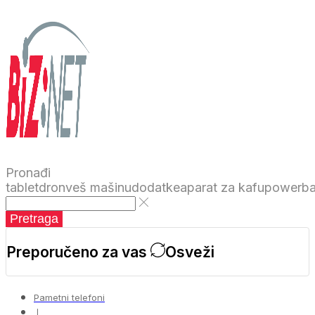
Pronađi
tablet
dron
veš mašinu
dodatke
aparat za kafu
powerb
Pretraga
Preporučeno za vas
Osveži
Pametni telefoni
❘