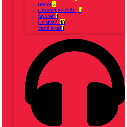
Rešoi
3
Oprema za roštilj
3
Šporeti
1
Usisivači
18
Ventilatori
1