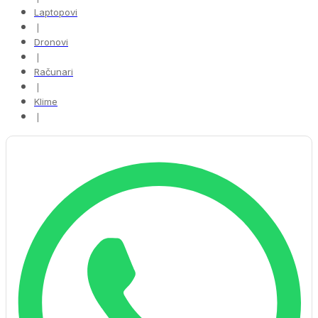
Laptopovi
❘
Dronovi
❘
Računari
❘
Klime
❘