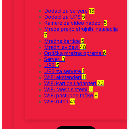
Dodaci za servere
13
Dodaci za UPS
5
Kamere za video nadzor
5
Mreža preko strujnih instalacija
7
Mrežne kartice
5
Mrežni svičevi
48
Optička mrežna oprema
6
Serveri
3
UPS
5
UPS za servere
1
WiFi ekstenderi
11
WiFi kartice i adapteri
23
WiFi Mesh sistemi
11
WiFi pristupne tačke
8
WiFi ruteri
41