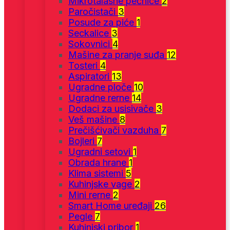
Mikrotalasne pećnice
2
Paročistači
3
Posude za piće
1
Seckalice
3
Sokovnici
4
Mašine za pranje suđa
12
Tosteri
4
Aspiratori
13
Ugradne ploče
10
Ugradne rerne
14
Dodaci za usisivače
3
Veš mašine
8
Prečišćivači vazduha
7
Bojleri
7
Ugradni setovi
1
Obrada hrane
1
Klima sistemi
5
Kuhinjske vage
2
Mini rerne
2
Smart Home uređaji
26
Pegle
7
Kuhinjski pribor
1