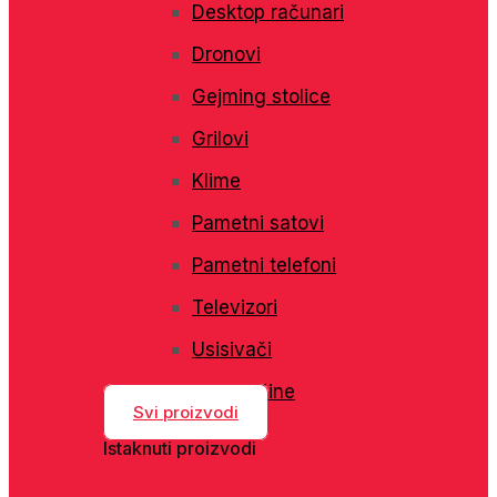
Desktop računari
Dronovi
Gejming stolice
Grilovi
Klime
Pametni satovi
Pametni telefoni
Televizori
Usisivači
Veš mašine
Svi proizvodi
Istaknuti proizvodi