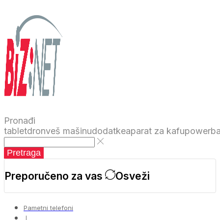
Pronađi
tablet
dron
veš mašinu
dodatke
aparat za kafu
powerb
Pretraga
Preporučeno za vas
Osveži
Pametni telefoni
❘