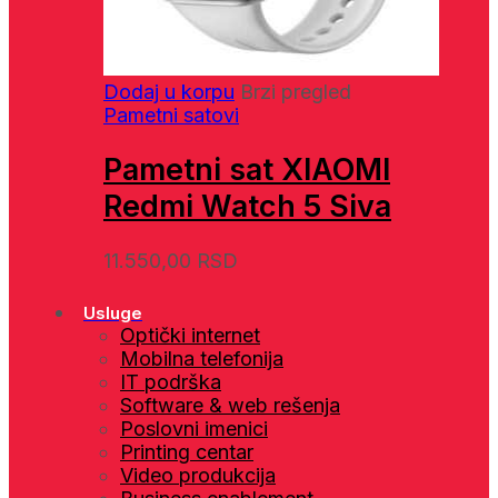
Dodaj u korpu
Brzi pregled
Pametni satovi
Pametni sat XIAOMI
Redmi Watch 5 Siva
11.550,00
RSD
Usluge
Optički internet
Mobilna telefonija
IT podrška
Software & web rešenja
Poslovni imenici
Printing centar
Video produkcija