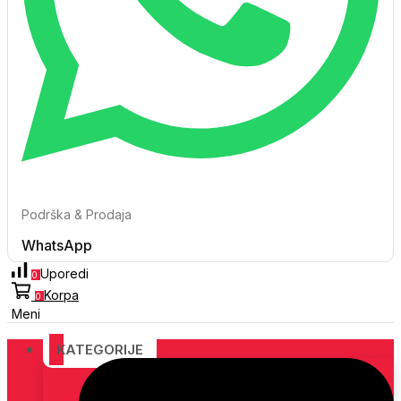
Podrška & Prodaja
WhatsApp
Uporedi
0
Korpa
0
Meni
KATEGORIJE