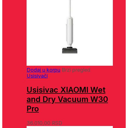
Dodaj u korpu
Brzi pregled
Usisivači
Usisivac XIAOMI Wet
and Dry Vacuum W30
Pro
36.010,00
RSD