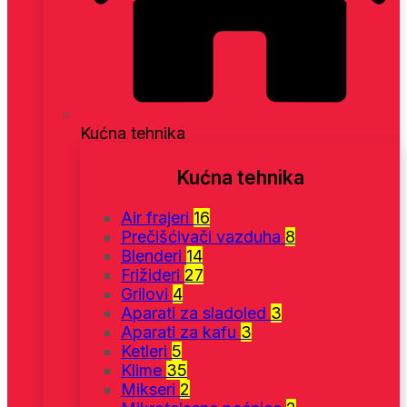
Kućna tehnika
Kućna tehnika
Air frajeri
16
Prečišćivači vazduha
8
Blenderi
14
Frižideri
27
Grilovi
4
Aparati za sladoled
3
Aparati za kafu
3
Ketleri
5
Klime
35
Mikseri
2