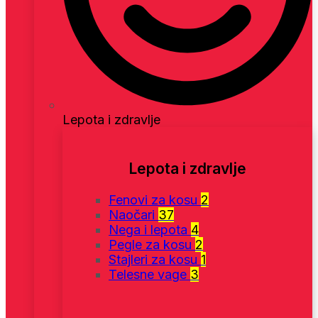
Lepota i zdravlje
Lepota i zdravlje
Fenovi za kosu
2
Naočari
37
Nega i lepota
4
Pegle za kosu
2
Stajleri za kosu
1
Telesne vage
3