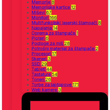
Memorije
8
Memorijske kartice
12
Miševi
67
Monitori
166
Multifunkcijski laserski štampači
8
Napajanja
14
Oprema za štampače
1
Ploteri
6
Podloge za miš
28
Potrošni materijal za štampače
2
Procesori
17
Skeneri
3
SSD
29
Tableti
44
Tastature
54
Toneri
26
Torbe za laptopove
171
Web kamere
3