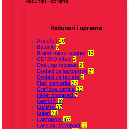
Računari i oprema
Računari i oprema
Adapteri
26
Baterije
5
Brand-name računari
13
CD/DVD čitači
2
Desktop računari
21
Dodaci za laptopove
21
Dodaci za tablete
2
Fleš memorija
24
Grafičke kartice
33
Inkjet štampači
7
Kertridži
10
Kućišta
37
Kuleri
24
Laptopovi
167
Laserski štampači
10