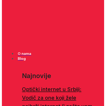
O nama
Blog
Najnovije
Optički internet u Srbiji:
Vodič za one koji žele