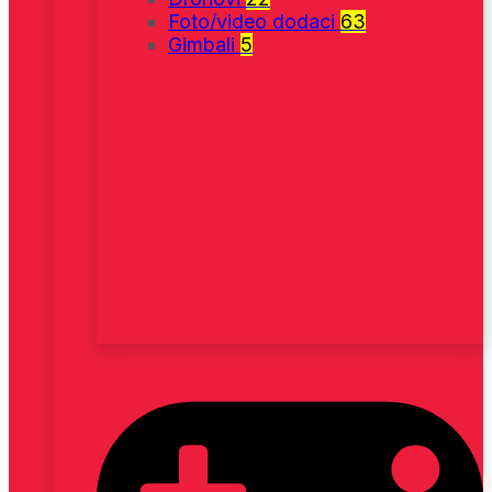
Foto/video dodaci
63
Gimbali
5