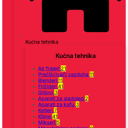
Kućna tehnika
Kućna tehnika
Air frajeri
21
Prečišćivači vazduha
11
Blenderi
11
Frižideri
41
Grilovi
3
Aparati za sladoled
2
Aparati za kafu
3
Ketleri
7
Klime
41
Mikseri
5