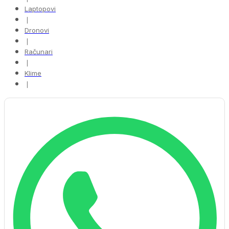
Laptopovi
❘
Dronovi
❘
Računari
❘
Klime
❘