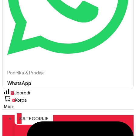
Podrška & Prodaja
WhatsApp
Uporedi
0
Korpa
0
Meni
KATEGORIJE