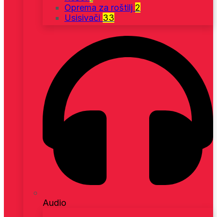
Oprema za roštilj
2
Usisivači
33
Audio