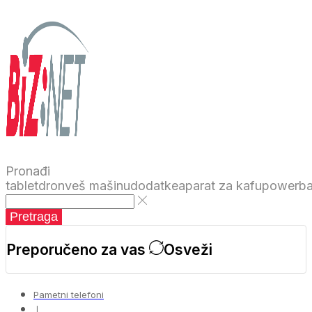
Pronađi
tablet
dron
veš mašinu
dodatke
aparat za kafu
powerb
Pretraga
Preporučeno za vas
Osveži
Pametni telefoni
❘