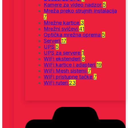
Kamere za video nadzor
5
Mreža preko strujnih instalacija
7
Mrežne kartice
3
Mrežni svičevi
41
Optička mrežna oprema
5
Serveri
17
UPS
5
UPS za servere
1
WiFi ekstenderi
8
WiFi kartice i adapteri
19
WiFi Mesh sistemi
7
WiFi pristupne tačke
7
WiFi ruteri
23