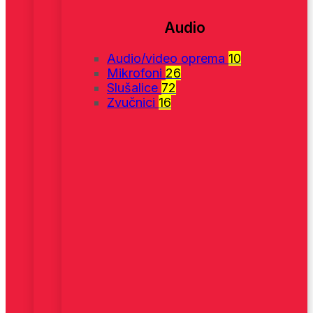
Audio
Audio/video oprema
10
Mikrofoni
26
Slušalice
72
Zvučnici
16