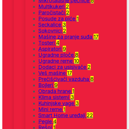
Mikrotalasne pećnice
8
Multikukeri
2
Paročistači
2
Posude za piće
1
Seckalice
3
Sokovnici
2
Mašine za pranje suđa
17
Tosteri
4
Aspiratori
9
Ugradne ploče
8
Ugradne rerne
10
Dodaci za usisivače
2
Veš mašine
17
Prečišćivači vazduha
8
Bojleri
9
Obrada hrane
1
Klima sistemi
3
Kuhinjske vage
3
Mini rerne
1
Smart Home uređaji
22
Pegle
4
Rešoi
1