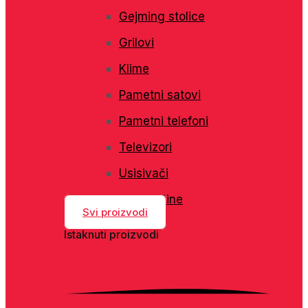
Gejming stolice
Grilovi
Klime
Pametni satovi
Pametni telefoni
Televizori
Usisivači
Veš mašine
Svi proizvodi
Istaknuti proizvodi