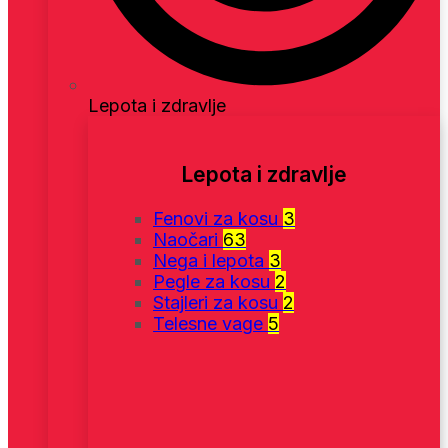
Lepota i zdravlje
Lepota i zdravlje
Fenovi za kosu
3
Naočari
63
Nega i lepota
3
Pegle za kosu
2
Stajleri za kosu
2
Telesne vage
5