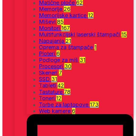
Matične ploče
62
Memorije
26
Memorijske kartice
12
Miševi
85
Monitori
167
Multifunkcijski laserski štampači
15
Napajanja
21
Oprema za štampače
1
Ploteri
6
Podloge za miš
31
Procesori
30
Skeneri
7
SSD
31
Tableti
42
Tastature
78
Toneri
12
Torbe za laptopove
173
Web kamere
6