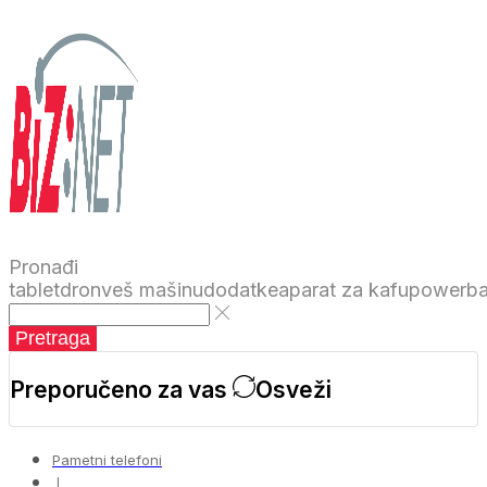
Pronađi
tablet
dron
veš mašinu
dodatke
aparat za kafu
powerb
Pretraga
Preporučeno za vas
Osveži
Pametni telefoni
❘