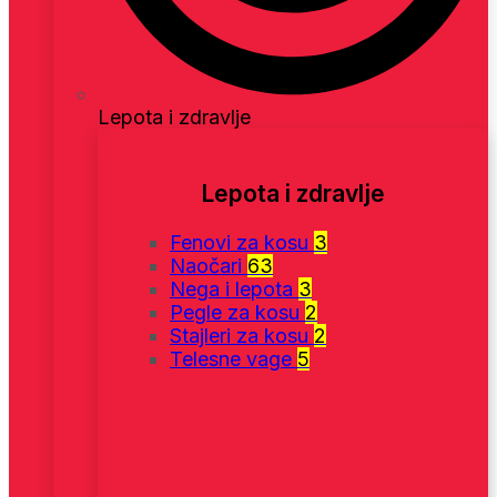
Lepota i zdravlje
Lepota i zdravlje
Fenovi za kosu
3
Naočari
63
Nega i lepota
3
Pegle za kosu
2
Stajleri za kosu
2
Telesne vage
5