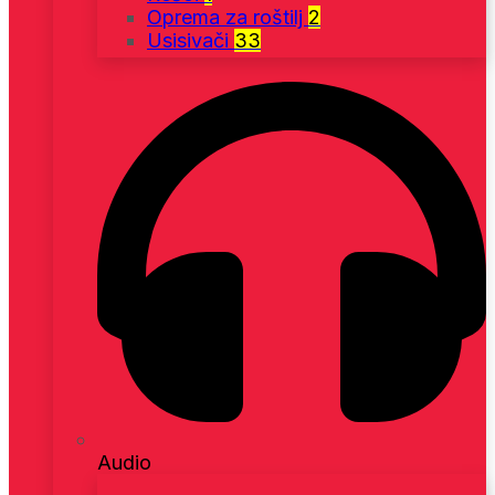
Oprema za roštilj
2
Usisivači
33
Audio