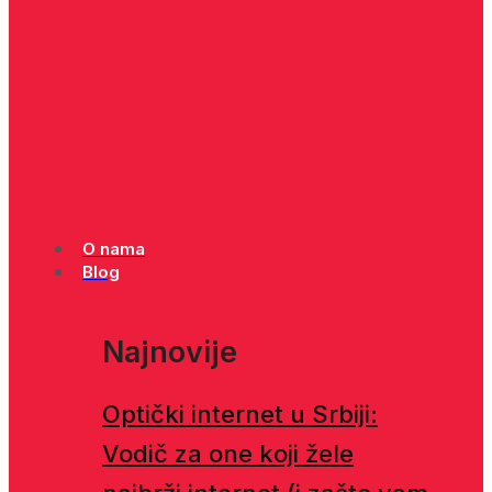
O nama
Blog
Najnovije
Optički internet u Srbiji:
Vodič za one koji žele