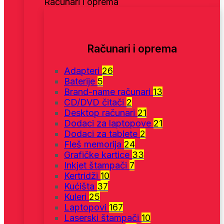
Računari i oprema
Računari i oprema
Adapteri
26
Baterije
5
Brand-name računari
13
CD/DVD čitači
2
Desktop računari
21
Dodaci za laptopove
21
Dodaci za tablete
2
Fleš memorija
24
Grafičke kartice
33
Inkjet štampači
7
Kertridži
10
Kućišta
37
Kuleri
25
Laptopovi
167
Laserski štampači
10