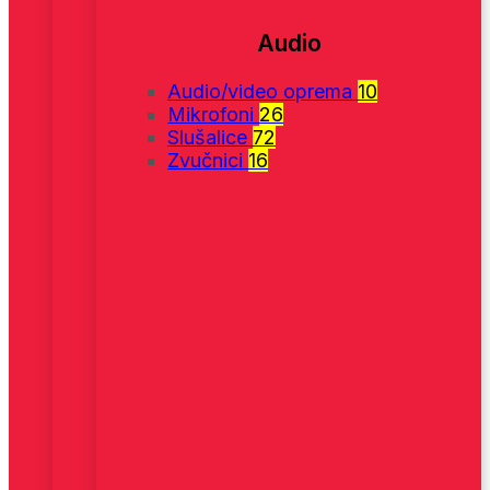
Audio
Audio/video oprema
10
Mikrofoni
26
Slušalice
72
Zvučnici
16