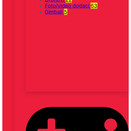
Foto/video dodaci
63
Gimbali
5