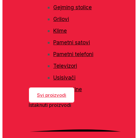
Gejming stolice
Grilovi
Klime
Pametni satovi
Pametni telefoni
Televizori
Usisivači
Veš mašine
Svi proizvodi
Istaknuti proizvodi