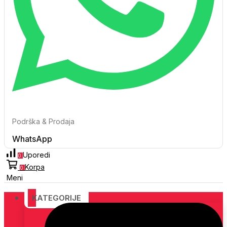
Podrška & Prodaja
WhatsApp
Uporedi
0
Korpa
0
Meni
KATEGORIJE