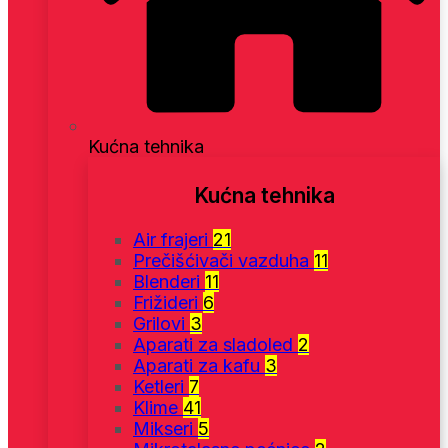
Kućna tehnika
Kućna tehnika
Air frajeri
21
Prečišćivači vazduha
11
Blenderi
11
Frižideri
6
Grilovi
3
Aparati za sladoled
2
Aparati za kafu
3
Ketleri
7
Klime
41
Mikseri
5