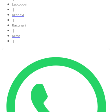
Laptopovi
❘
Dronovi
❘
Računari
❘
Klime
❘