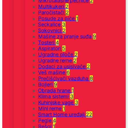
Mikrotalasne pećnice
2
Multikukeri
2
Paročistači
2
Posude za piće
1
Seckalice
3
Sokovnici
2
Mašine za pranje suđa
9
Tosteri
4
Aspiratori
5
Ugradne ploče
2
Ugradne rerne
2
Dodaci za usisivače
2
Veš mašine
6
Prečišćivači vazduha
8
Bojleri
9
Obrada hrane
1
Klima sistemi
3
Kuhinjske vage
3
Mini rerne
1
Smart Home uređaji
22
Pegle
4
Rešoi
1