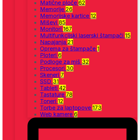
Matične ploče
62
Memorije
26
Memorijske kartice
12
Miševi
85
Monitori
167
Multifunkcijski laserski štampači
15
Napajanja
21
Oprema za štampače
1
Ploteri
6
Podloge za miš
32
Procesori
30
Skeneri
7
SSD
31
Tableti
42
Tastature
78
Toneri
12
Torbe za laptopove
173
Web kamere
6