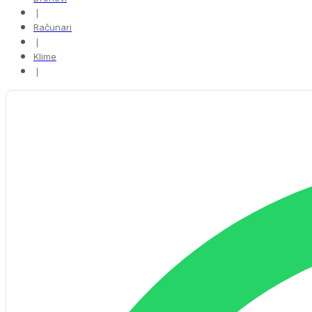
❘
Računari
❘
Klime
❘