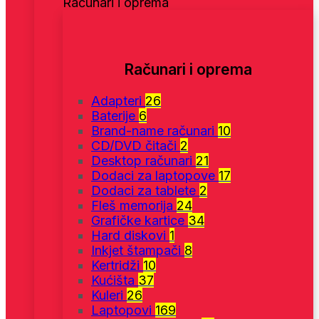
Računari i oprema
Računari i oprema
Adapteri
26
Baterije
6
Brand-name računari
10
CD/DVD čitači
2
Desktop računari
21
Dodaci za laptopove
17
Dodaci za tablete
2
Fleš memorija
24
Grafičke kartice
34
Hard diskovi
1
Inkjet štampači
8
Kertridži
10
Kućišta
37
Kuleri
26
Laptopovi
169