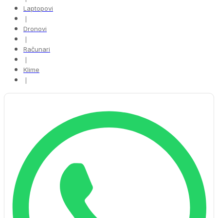
Laptopovi
❘
Dronovi
❘
Računari
❘
Klime
❘