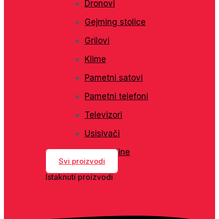
Dronovi
Gejming stolice
Grilovi
Klime
Pametni satovi
Pametni telefoni
Televizori
Usisivači
Veš mašine
Svi proizvodi
Istaknuti proizvodi