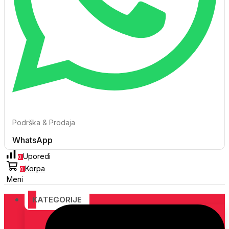
Podrška & Prodaja
WhatsApp
Uporedi
0
Korpa
0
Meni
KATEGORIJE