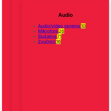
Audio
Audio/video oprema
10
Mikrofoni
26
Slušalice
71
Zvučnici
16