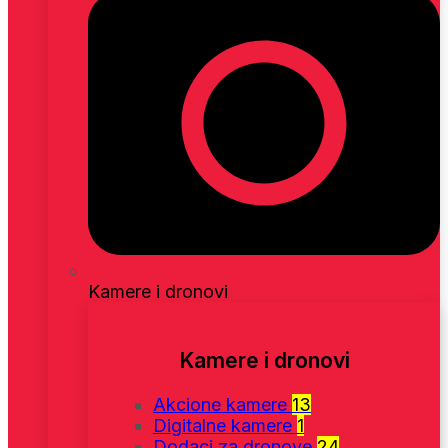
Kamere i dronovi
Kamere i dronovi
Akcione kamere
13
Digitalne kamere
1
Dodaci za dronove
24