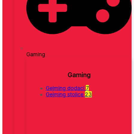
Gaming
Gaming
Gejming dodaci
7
Gejming stolice
23