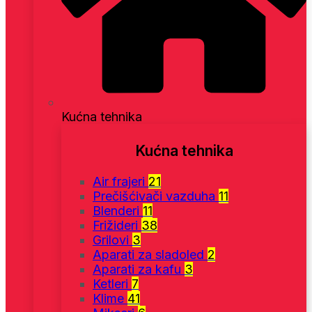
Kućna tehnika
Kućna tehnika
Air frajeri
21
Prečišćivači vazduha
11
Blenderi
11
Frižideri
38
Grilovi
3
Aparati za sladoled
2
Aparati za kafu
3
Ketleri
7
Klime
41