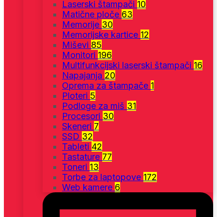
Laserski štampači
10
Matične ploče
63
Memorije
30
Memorijske kartice
12
Miševi
85
Monitori
196
Multifunkcijski laserski štampači
16
Napajanja
20
Oprema za štampače
1
Ploteri
5
Podloge za miš
31
Procesori
30
Skeneri
7
SSD
32
Tableti
42
Tastature
77
Toneri
13
Torbe za laptopove
172
Web kamere
6