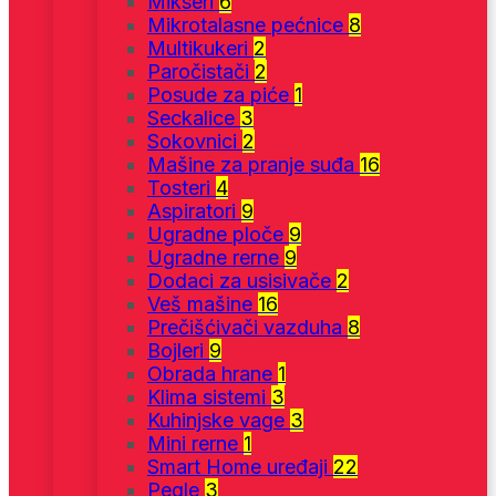
Mikseri
6
Mikrotalasne pećnice
8
Multikukeri
2
Paročistači
2
Posude za piće
1
Seckalice
3
Sokovnici
2
Mašine za pranje suđa
16
Tosteri
4
Aspiratori
9
Ugradne ploče
9
Ugradne rerne
9
Dodaci za usisivače
2
Veš mašine
16
Prečišćivači vazduha
8
Bojleri
9
Obrada hrane
1
Klima sistemi
3
Kuhinjske vage
3
Mini rerne
1
Smart Home uređaji
22
Pegle
3