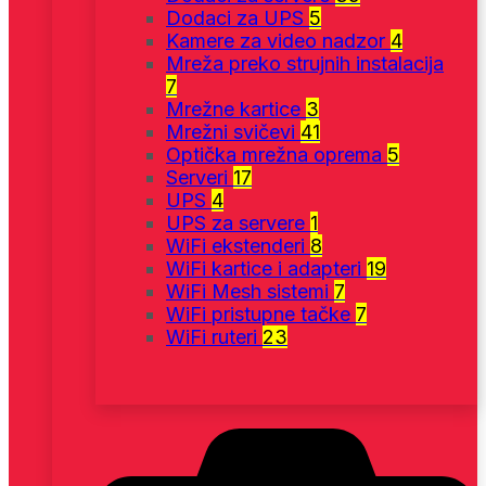
Dodaci za UPS
5
Kamere za video nadzor
4
Mreža preko strujnih instalacija
7
Mrežne kartice
3
Mrežni svičevi
41
Optička mrežna oprema
5
Serveri
17
UPS
4
UPS za servere
1
WiFi ekstenderi
8
WiFi kartice i adapteri
19
WiFi Mesh sistemi
7
WiFi pristupne tačke
7
WiFi ruteri
23