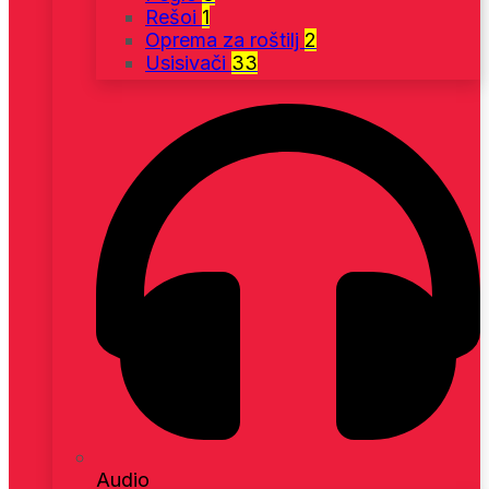
Rešoi
1
Oprema za roštilj
2
Usisivači
33
Audio