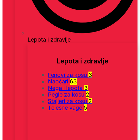
Lepota i zdravlje
Lepota i zdravlje
Fenovi za kosu
3
Naočari
63
Nega i lepota
3
Pegle za kosu
2
Stajleri za kosu
2
Telesne vage
5