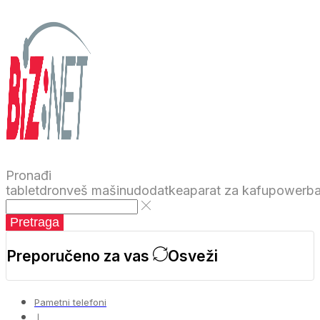
Pronađi
tablet
dron
veš mašinu
dodatke
aparat za kafu
powerb
Pretraga
Preporučeno za vas
Osveži
Pametni telefoni
❘