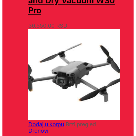
and Dry Vacuum W30
Pro
36.550,00
RSD
Dodaj u korpu
Brzi pregled
Dronovi