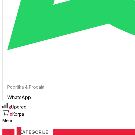
Podrška & Prodaja
WhatsApp
Uporedi
0
Korpa
0
Meni
KATEGORIJE