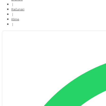
❘
Računari
❘
Klime
❘