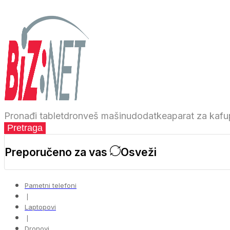
Pronađi
tablet
dron
veš mašinu
dodatke
aparat za kafu
Pretraga
Preporučeno za vas
Osveži
Pametni telefoni
❘
Laptopovi
❘
Dronovi