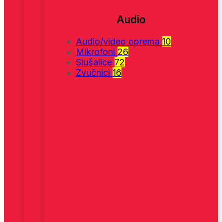
Audio
Audio/video oprema
10
Mikrofoni
26
Slušalice
72
Zvučnici
16