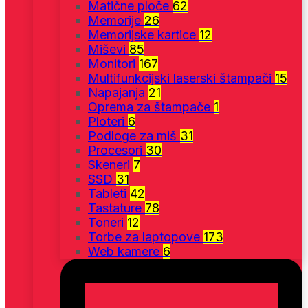
Matične ploče
62
Memorije
26
Memorijske kartice
12
Miševi
85
Monitori
167
Multifunkcijski laserski štampači
15
Napajanja
21
Oprema za štampače
1
Ploteri
6
Podloge za miš
31
Procesori
30
Skeneri
7
SSD
31
Tableti
42
Tastature
78
Toneri
12
Torbe za laptopove
173
Web kamere
6