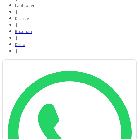
Laptopovi
❘
Dronovi
❘
Računari
❘
Klime
❘