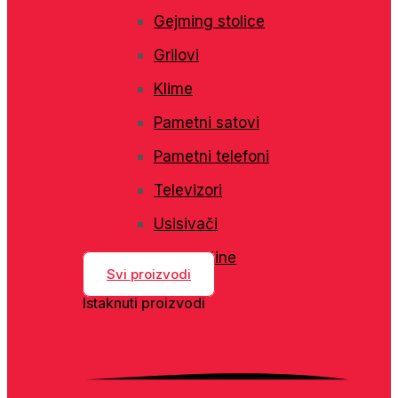
Gejming stolice
Grilovi
Klime
Pametni satovi
Pametni telefoni
Televizori
Usisivači
Veš mašine
Svi proizvodi
Istaknuti proizvodi