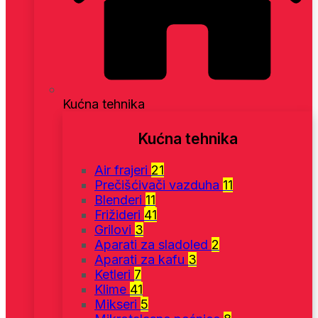
Kućna tehnika
Kućna tehnika
Air frajeri
21
Prečišćivači vazduha
11
Blenderi
11
Frižideri
41
Grilovi
3
Aparati za sladoled
2
Aparati za kafu
3
Ketleri
7
Klime
41
Mikseri
5