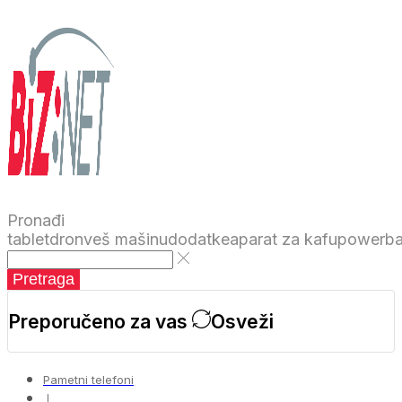
Pronađi
tablet
dron
veš mašinu
dodatke
aparat za kafu
powerb
Pretraga
Preporučeno za vas
Osveži
Pametni telefoni
❘