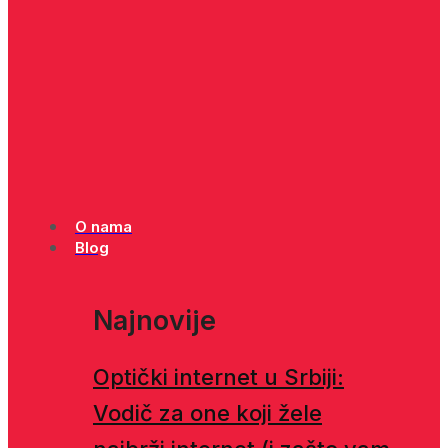
O nama
Blog
Najnovije
Optički internet u Srbiji:
Vodič za one koji žele