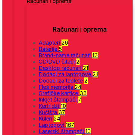
Računari i oprema
Računari i oprema
Adapteri
26
Baterije
5
Brand-name računari
13
CD/DVD čitači
2
Desktop računari
21
Dodaci za laptopove
21
Dodaci za tablete
2
Fleš memorija
24
Grafičke kartice
33
Inkjet štampači
7
Kertridži
10
Kućišta
37
Kuleri
24
Laptopovi
167
Laserski štampači
10