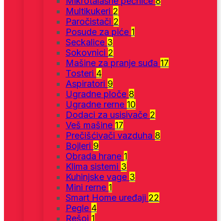
Mikrotalasne pećnice
8
Multikukeri
2
Paročistači
2
Posude za piće
1
Seckalice
3
Sokovnici
2
Mašine za pranje suđa
17
Tosteri
4
Aspiratori
9
Ugradne ploče
8
Ugradne rerne
10
Dodaci za usisivače
2
Veš mašine
17
Prečišćivači vazduha
8
Bojleri
9
Obrada hrane
1
Klima sistemi
3
Kuhinjske vage
3
Mini rerne
1
Smart Home uređaji
22
Pegle
4
Rešoi
1