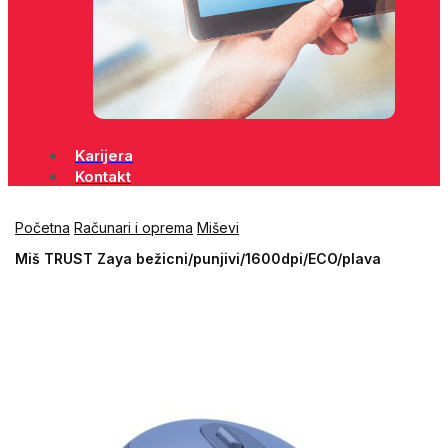
Karijera
Kontakt
Početna
Računari i oprema
Miševi
Miš TRUST Zaya bežicni/punjivi/1600dpi/ECO/plava