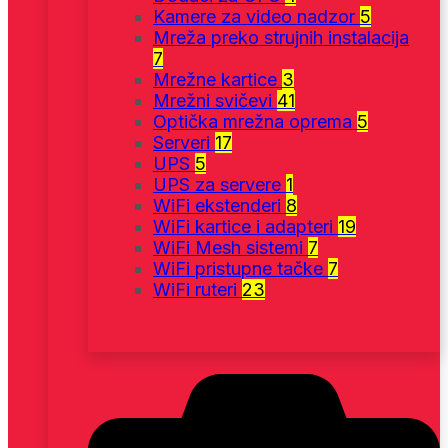
Kamere za video nadzor
5
Mreža preko strujnih instalacija
7
Mrežne kartice
3
Mrežni svičevi
41
Optička mrežna oprema
5
Serveri
17
UPS
5
UPS za servere
1
WiFi ekstenderi
8
WiFi kartice i adapteri
19
WiFi Mesh sistemi
7
WiFi pristupne tačke
7
WiFi ruteri
23