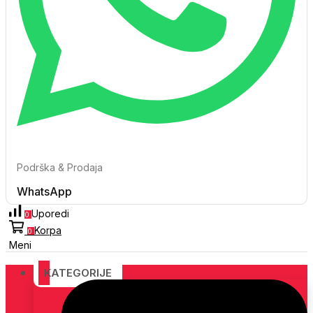
Podrška & Prodaja
WhatsApp
Uporedi
0
Korpa
0
Meni
KATEGORIJE