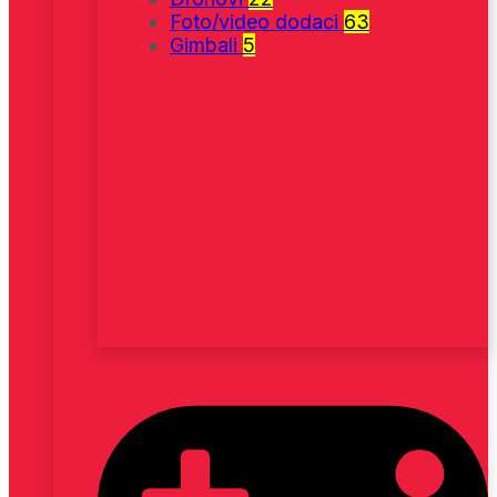
Foto/video dodaci
63
Gimbali
5