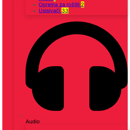
Oprema za roštilj
2
Usisivači
33
Audio