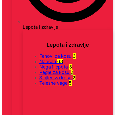
Lepota i zdravlje
Lepota i zdravlje
Fenovi za kosu
3
Naočari
63
Nega i lepota
3
Pegle za kosu
2
Stajleri za kosu
2
Telesne vage
5