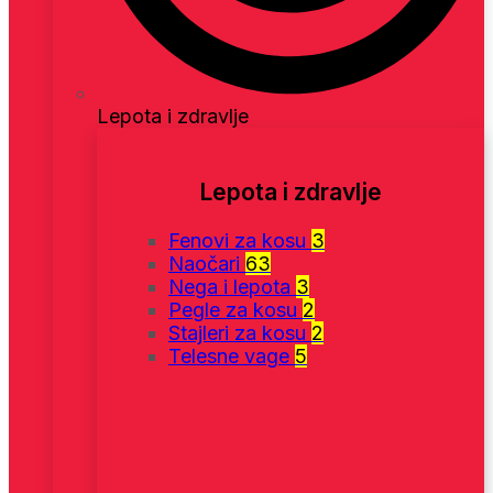
Lepota i zdravlje
Lepota i zdravlje
Fenovi za kosu
3
Naočari
63
Nega i lepota
3
Pegle za kosu
2
Stajleri za kosu
2
Telesne vage
5