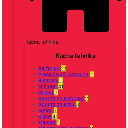
Kućna tehnika
Kućna tehnika
Air frajeri
21
Prečišćivači vazduha
11
Blenderi
11
Frižideri
41
Grilovi
3
Aparati za sladoled
2
Aparati za kafu
3
Ketleri
7
Klime
41
Mikseri
5