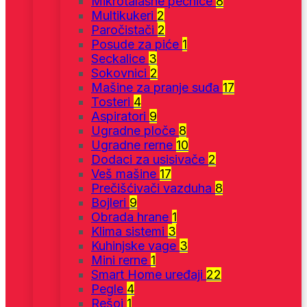
Mikrotalasne pećnice
8
Multikukeri
2
Paročistači
2
Posude za piće
1
Seckalice
3
Sokovnici
2
Mašine za pranje suđa
17
Tosteri
4
Aspiratori
9
Ugradne ploče
8
Ugradne rerne
10
Dodaci za usisivače
2
Veš mašine
17
Prečišćivači vazduha
8
Bojleri
9
Obrada hrane
1
Klima sistemi
3
Kuhinjske vage
3
Mini rerne
1
Smart Home uređaji
22
Pegle
4
Rešoi
1