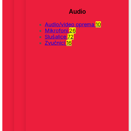
Audio
Audio/video oprema
10
Mikrofoni
26
Slušalice
72
Zvučnici
16