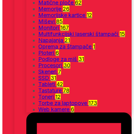
Matične ploče
62
Memorije
26
Memorijske kartice
12
Miševi
85
Monitori
167
Multifunkcijski laserski štampači
15
Napajanja
21
Oprema za štampače
1
Ploteri
6
Podloge za miš
31
Procesori
30
Skeneri
7
SSD
31
Tableti
42
Tastature
78
Toneri
12
Torbe za laptopove
173
Web kamere
6