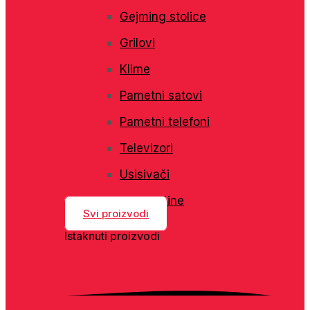
Gejming stolice
Grilovi
Klime
Pametni satovi
Pametni telefoni
Televizori
Usisivači
Veš mašine
Svi proizvodi
Istaknuti proizvodi