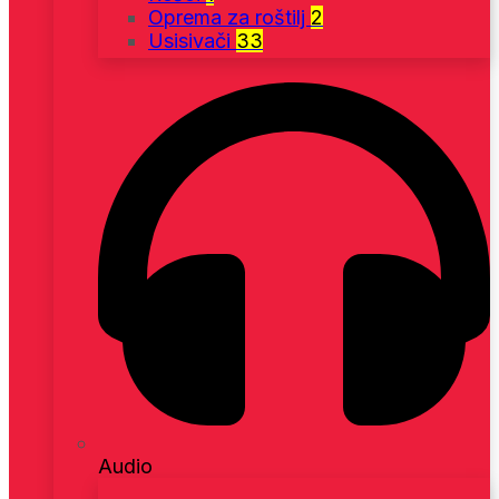
Oprema za roštilj
2
Usisivači
33
Audio