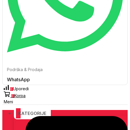
Podrška & Prodaja
WhatsApp
Uporedi
0
Korpa
0
Meni
KATEGORIJE