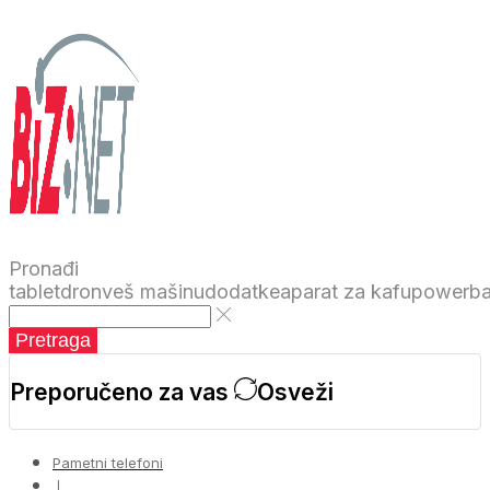
Pronađi
tablet
dron
veš mašinu
dodatke
aparat za kafu
powerb
Pretraga
Preporučeno za vas
Osveži
Pametni telefoni
❘