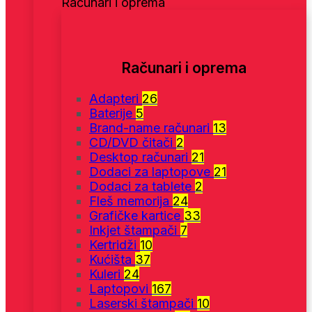
Računari i oprema
Računari i oprema
Adapteri
26
Baterije
5
Brand-name računari
13
CD/DVD čitači
2
Desktop računari
21
Dodaci za laptopove
21
Dodaci za tablete
2
Fleš memorija
24
Grafičke kartice
33
Inkjet štampači
7
Kertridži
10
Kućišta
37
Kuleri
24
Laptopovi
167
Laserski štampači
10