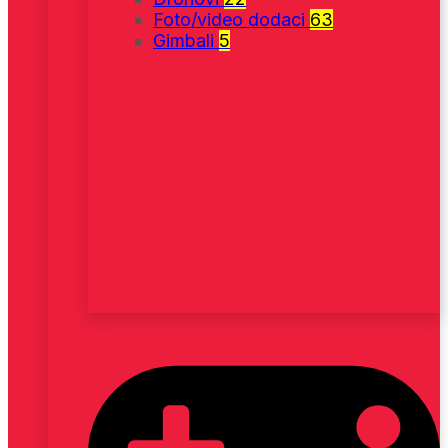
Foto/video dodaci
63
Gimbali
5