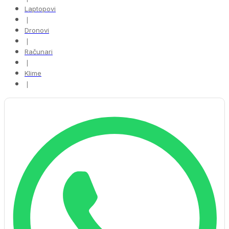
Laptopovi
❘
Dronovi
❘
Računari
❘
Klime
❘