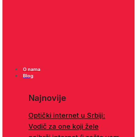
O nama
Blog
Najnovije
Optički internet u Srbiji:
Vodič za one koji žele