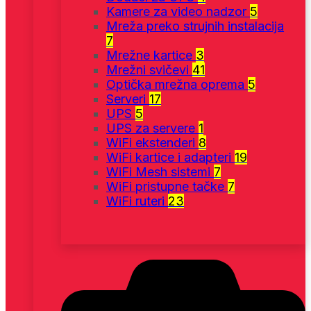
Kamere za video nadzor
5
Mreža preko strujnih instalacija
7
Mrežne kartice
3
Mrežni svičevi
41
Optička mrežna oprema
5
Serveri
17
UPS
5
UPS za servere
1
WiFi ekstenderi
8
WiFi kartice i adapteri
19
WiFi Mesh sistemi
7
WiFi pristupne tačke
7
WiFi ruteri
23