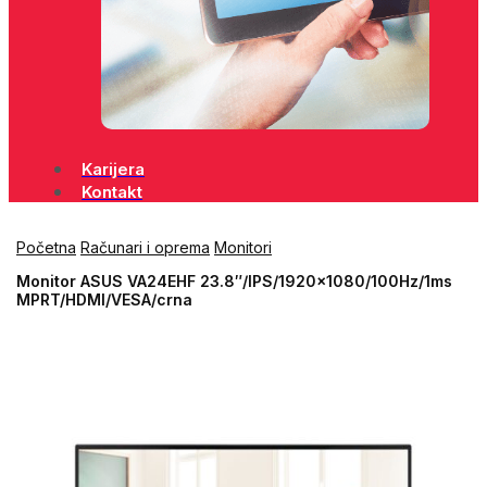
Karijera
Kontakt
Početna
Računari i oprema
Monitori
Monitor ASUS VA24EHF 23.8″/IPS/1920×1080/100Hz/1ms
MPRT/HDMI/VESA/crna