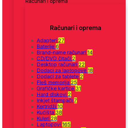
Računari i oprema
Računari i oprema
Adapteri
27
Baterije
6
Brand-name računari
14
CD/DVD čitači
2
Desktop računari
22
Dodaci za laptopove
18
Dodaci za tablete
2
Fleš memorija
25
Grafičke kartice
31
Hard diskovi
2
Inkjet štampači
7
Kertridži
10
Kućišta
38
Kuleri
28
Laptopovi
165