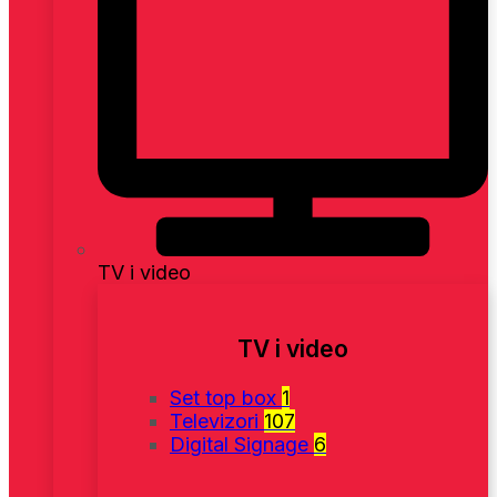
TV i video
TV i video
Set top box
1
Televizori
107
Digital Signage
6