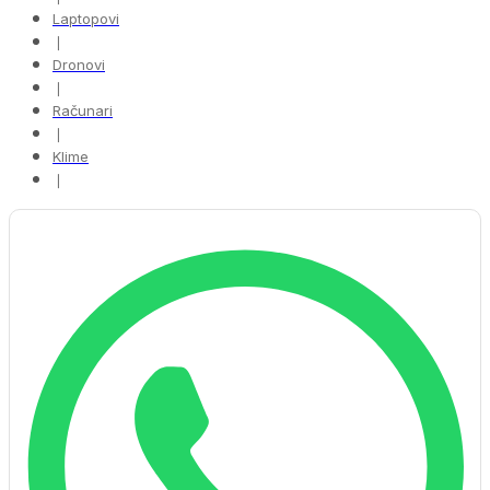
Laptopovi
❘
Dronovi
❘
Računari
❘
Klime
❘