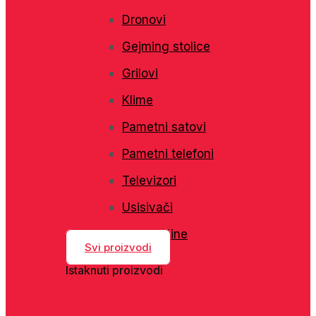
Dronovi
Gejming stolice
Grilovi
Klime
Pametni satovi
Pametni telefoni
Televizori
Usisivači
Veš mašine
Svi proizvodi
Istaknuti proizvodi