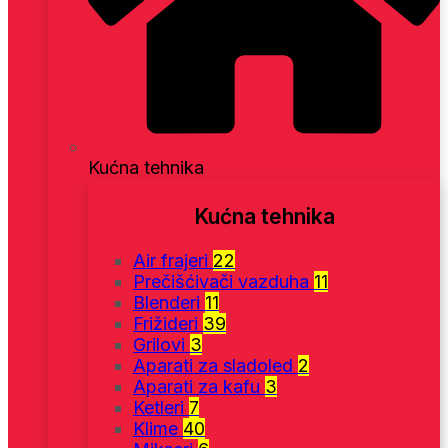
Kućna tehnika
Kućna tehnika
Air frajeri
22
Prečišćivači vazduha
11
Blenderi
11
Frižideri
39
Grilovi
3
Aparati za sladoled
2
Aparati za kafu
3
Ketleri
7
Klime
40