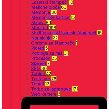
Laserski štampači
10
Matične ploče
63
Memorije
30
Memorijske kartice
15
Miševi
86
Monitori
198
Multifunkcijski laserski štampači
15
Napajanja
22
Oprema za štampače
1
Ploteri
5
Podloge za miš
31
Procesori
25
Skeneri
7
SSD
30
Tableti
42
Tastature
78
Toneri
13
Torbe za laptopove
171
Web kamere
6