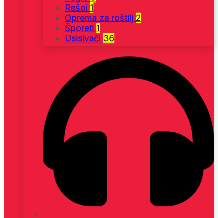
Rešoi
1
Oprema za roštilj
2
Šporeti
1
Usisivači
36