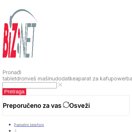
Pronađi
tablet
dron
veš mašinu
dodatke
aparat za kafu
powerb
Pretraga
Preporučeno za vas
Osveži
Pametni telefoni
❘