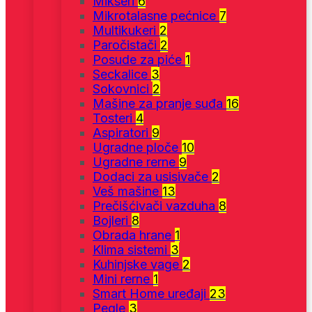
Mikseri
6
Mikrotalasne pećnice
7
Multikukeri
2
Paročistači
2
Posude za piće
1
Seckalice
3
Sokovnici
2
Mašine za pranje suđa
16
Tosteri
4
Aspiratori
9
Ugradne ploče
10
Ugradne rerne
9
Dodaci za usisivače
2
Veš mašine
13
Prečišćivači vazduha
8
Bojleri
8
Obrada hrane
1
Klima sistemi
3
Kuhinjske vage
2
Mini rerne
1
Smart Home uređaji
23
Pegle
3