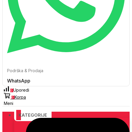
Podrška & Prodaja
WhatsApp
Uporedi
0
Korpa
0
Meni
KATEGORIJE