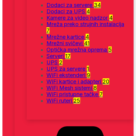
Dodaci za servere
34
Dodaci za UPS
4
Kamere za video nadzor
4
Mreža preko strujnih instalacija
7
Mrežne kartice
4
Mrežni svičevi
41
Optička mrežna oprema
5
Serveri
17
UPS
2
UPS za servere
1
WiFi ekstenderi
9
WiFi kartice i adapteri
20
WiFi Mesh sistemi
8
WiFi pristupne tačke
7
WiFi ruteri
25