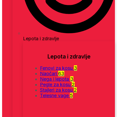
Lepota i zdravlje
Lepota i zdravlje
Fenovi za kosu
3
Naočari
63
Nega i lepota
3
Pegle za kosu
2
Stajleri za kosu
2
Telesne vage
5