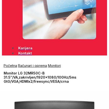
Karijera
Kontakt
Početna
Računari i oprema
Monitori
Monitor LG 32MR50C-B
31.5″/VA,zakrivljen/1920×1080/100Hz/5ms
GtG/VGA,HDMIx2/freesync/VESA/crna