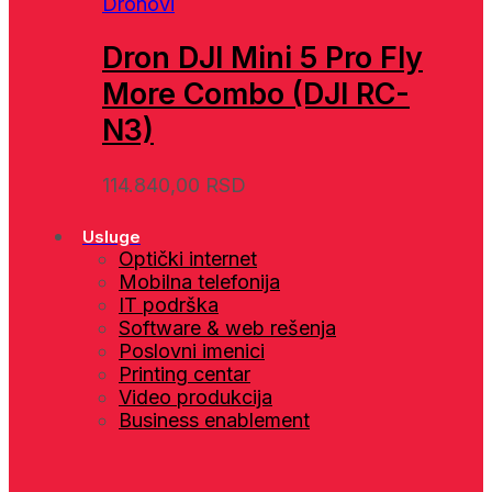
Dronovi
Dron DJI Mini 5 Pro Fly
More Combo (DJI RC-
N3)
114.840,00
RSD
Usluge
Optički internet
Mobilna telefonija
IT podrška
Software & web rešenja
Poslovni imenici
Printing centar
Video produkcija
Business enablement