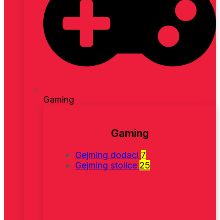
Gaming
Gaming
Gejming dodaci
7
Gejming stolice
25