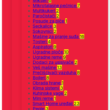
Mikseri
6
Mikrotalasne pećnice
7
Multikukeri
2
Paročistači
2
Posude za piće
1
Seckalice
3
Sokovnici
2
Mašine za pranje suđa
16
Tosteri
4
Aspiratori
9
Ugradne ploče
10
Ugradne rerne
9
Dodaci za usisivače
2
Veš mašine
13
Prečišćivači vazduha
8
Bojleri
8
Obrada hrane
1
Klima sistemi
3
Kuhinjske vage
2
Mini rerne
1
Smart Home uređaji
23
Pegle
3