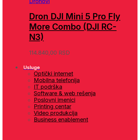
Dronovi
Dron DJI Mini 5 Pro Fly
More Combo (DJI RC-
N3)
114.840,00
RSD
Usluge
Optički internet
Mobilna telefonija
IT podrška
Software & web rešenja
Poslovni imenici
Printing centar
Video produkcija
Business enablement