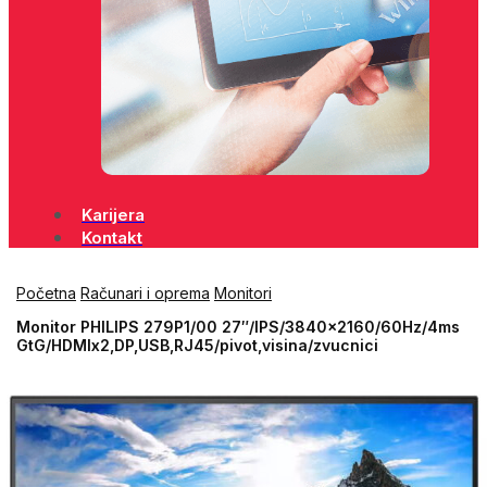
Karijera
Kontakt
Početna
Računari i oprema
Monitori
Monitor PHILIPS 279P1/00 27″/IPS/3840×2160/60Hz/4ms
GtG/HDMIx2,DP,USB,RJ45/pivot,visina/zvucnici