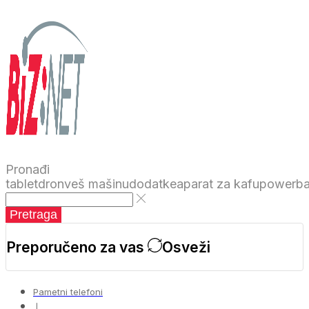
Pronađi
tablet
dron
veš mašinu
dodatke
aparat za kafu
powerb
Pretraga
Preporučeno za vas
Osveži
Pametni telefoni
❘