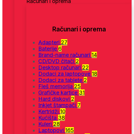
Računari i oprema
Računari i oprema
Adapteri
27
Baterije
6
Brand-name računari
14
CD/DVD čitači
2
Desktop računari
22
Dodaci za laptopove
18
Dodaci za tablete
2
Fleš memorija
25
Grafičke kartice
31
Hard diskovi
2
Inkjet štampači
7
Kertridži
10
Kućišta
38
Kuleri
28
Laptopovi
165