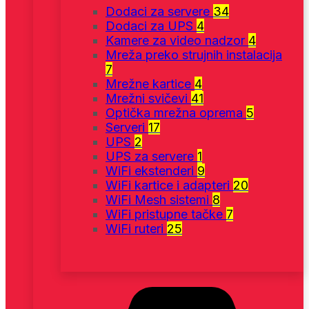
Dodaci za servere
34
Dodaci za UPS
4
Kamere za video nadzor
4
Mreža preko strujnih instalacija
7
Mrežne kartice
4
Mrežni svičevi
41
Optička mrežna oprema
5
Serveri
17
UPS
2
UPS za servere
1
WiFi ekstenderi
9
WiFi kartice i adapteri
20
WiFi Mesh sistemi
8
WiFi pristupne tačke
7
WiFi ruteri
25