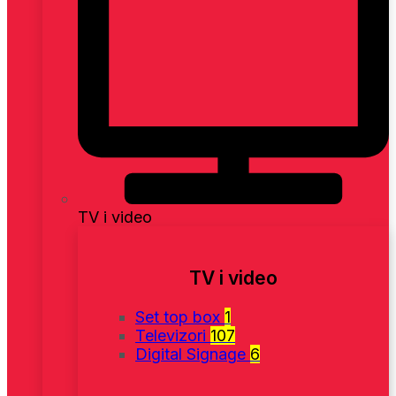
TV i video
TV i video
Set top box
1
Televizori
107
Digital Signage
6