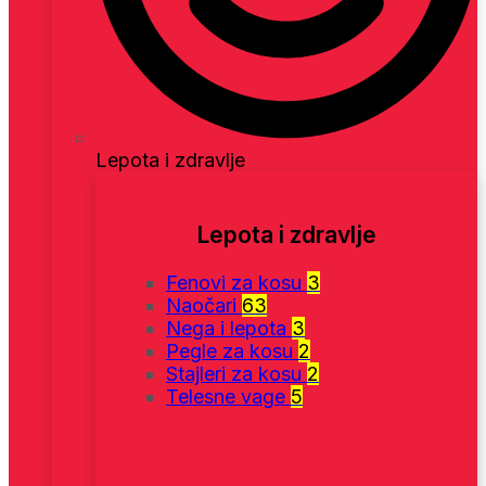
Lepota i zdravlje
Lepota i zdravlje
Fenovi za kosu
3
Naočari
63
Nega i lepota
3
Pegle za kosu
2
Stajleri za kosu
2
Telesne vage
5