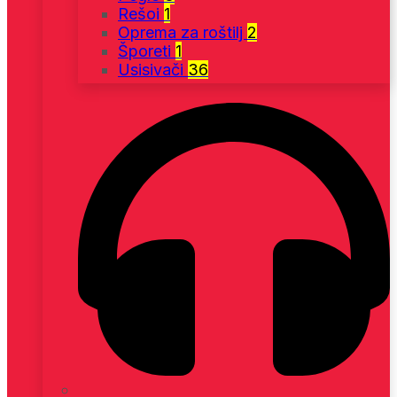
Rešoi
1
Oprema za roštilj
2
Šporeti
1
Usisivači
36