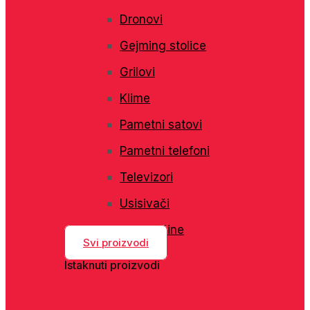
Dronovi
Gejming stolice
Grilovi
Klime
Pametni satovi
Pametni telefoni
Televizori
Usisivači
Veš mašine
Svi proizvodi
Istaknuti proizvodi