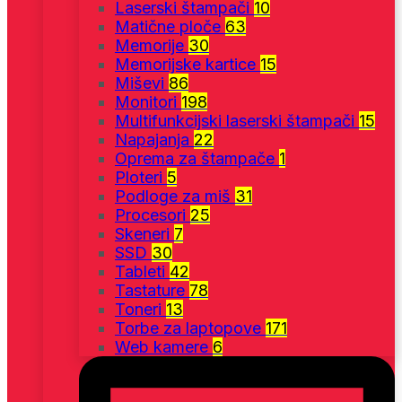
Laserski štampači
10
Matične ploče
63
Memorije
30
Memorijske kartice
15
Miševi
86
Monitori
198
Multifunkcijski laserski štampači
15
Napajanja
22
Oprema za štampače
1
Ploteri
5
Podloge za miš
31
Procesori
25
Skeneri
7
SSD
30
Tableti
42
Tastature
78
Toneri
13
Torbe za laptopove
171
Web kamere
6