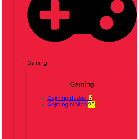
Gaming
Gaming
Gejming dodaci
7
Gejming stolice
25