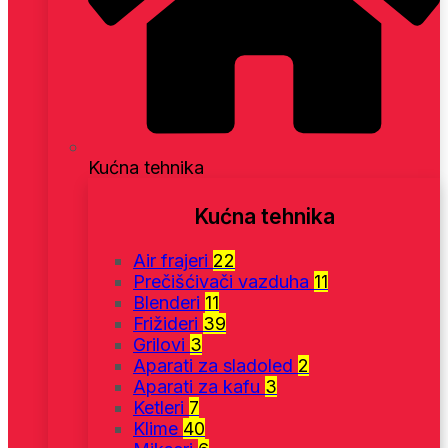
Kućna tehnika
Kućna tehnika
Air frajeri
22
Prečišćivači vazduha
11
Blenderi
11
Frižideri
39
Grilovi
3
Aparati za sladoled
2
Aparati za kafu
3
Ketleri
7
Klime
40