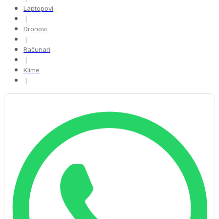
Laptopovi
❘
Dronovi
❘
Računari
❘
Klime
❘