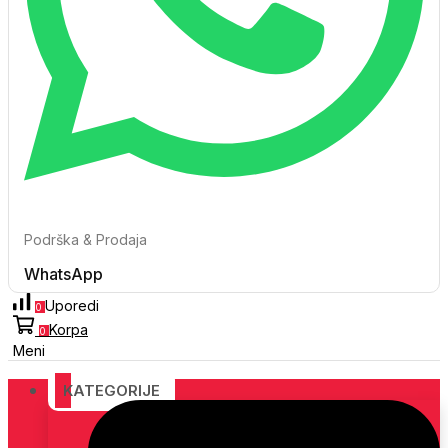
Podrška & Prodaja
WhatsApp
Uporedi
0
Korpa
0
Meni
KATEGORIJE