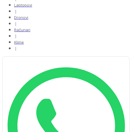
Laptopovi
❘
Dronovi
❘
Računari
❘
Klime
❘