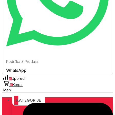
Podrška & Prodaja
WhatsApp
Uporedi
0
Korpa
0
Meni
KATEGORIJE