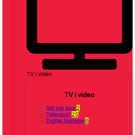
TV i video
TV i video
Set top box
2
Televizori
25
Digital Signage
6