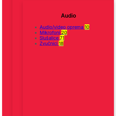
Audio
Audio/video oprema
10
Mikrofoni
20
Slušalice
71
Zvučnici
18