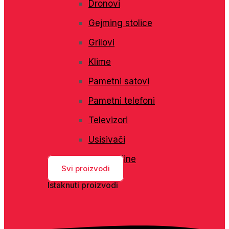
Dronovi
Gejming stolice
Grilovi
Klime
Pametni satovi
Pametni telefoni
Televizori
Usisivači
Veš mašine
Svi proizvodi
Istaknuti proizvodi