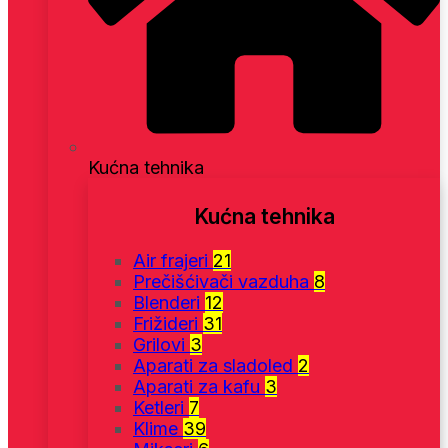
Kućna tehnika
Kućna tehnika
Air frajeri
21
Prečišćivači vazduha
8
Blenderi
12
Frižideri
31
Grilovi
3
Aparati za sladoled
2
Aparati za kafu
3
Ketleri
7
Klime
39