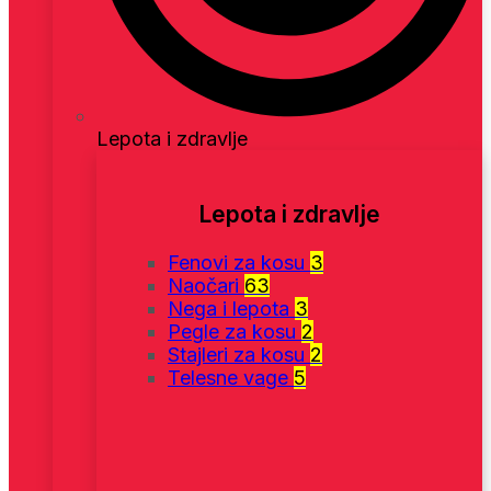
Lepota i zdravlje
Lepota i zdravlje
Fenovi za kosu
3
Naočari
63
Nega i lepota
3
Pegle za kosu
2
Stajleri za kosu
2
Telesne vage
5