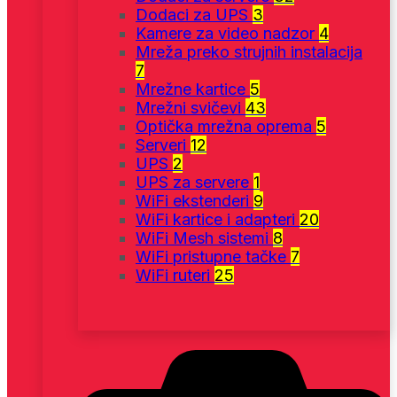
Dodaci za UPS
3
Kamere za video nadzor
4
Mreža preko strujnih instalacija
7
Mrežne kartice
5
Mrežni svičevi
43
Optička mrežna oprema
5
Serveri
12
UPS
2
UPS za servere
1
WiFi ekstenderi
9
WiFi kartice i adapteri
20
WiFi Mesh sistemi
8
WiFi pristupne tačke
7
WiFi ruteri
25