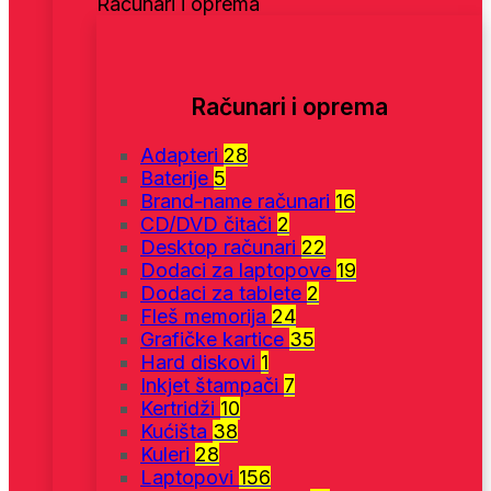
Računari i oprema
Računari i oprema
Adapteri
28
Baterije
5
Brand-name računari
16
CD/DVD čitači
2
Desktop računari
22
Dodaci za laptopove
19
Dodaci za tablete
2
Fleš memorija
24
Grafičke kartice
35
Hard diskovi
1
Inkjet štampači
7
Kertridži
10
Kućišta
38
Kuleri
28
Laptopovi
156