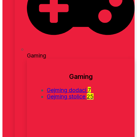
Gaming
Gaming
Gejming dodaci
7
Gejming stolice
25