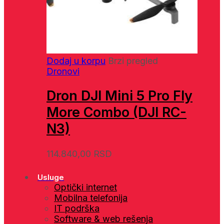
Dodaj u korpu
Brzi pregled
Dronovi
Dron DJI Mini 5 Pro Fly
More Combo (DJI RC-
N3)
114.840,00
RSD
Usluge
Optički internet
Mobilna telefonija
IT podrška
Software & web rešenja