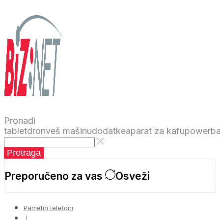
Pronađi
tablet
dron
veš mašinu
dodatke
aparat za kafu
powerb
Pretraga
Preporučeno za vas
Osveži
Pametni telefoni
❘