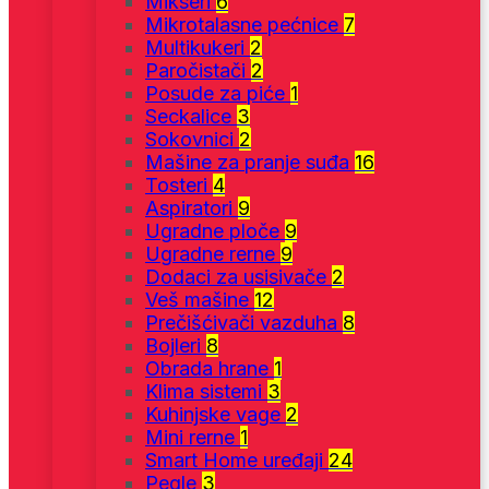
Mikseri
6
Mikrotalasne pećnice
7
Multikukeri
2
Paročistači
2
Posude za piće
1
Seckalice
3
Sokovnici
2
Mašine za pranje suđa
16
Tosteri
4
Aspiratori
9
Ugradne ploče
9
Ugradne rerne
9
Dodaci za usisivače
2
Veš mašine
12
Prečišćivači vazduha
8
Bojleri
8
Obrada hrane
1
Klima sistemi
3
Kuhinjske vage
2
Mini rerne
1
Smart Home uređaji
24
Pegle
3