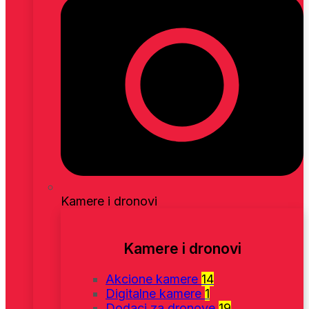
Kamere i dronovi
Kamere i dronovi
Akcione kamere
14
Digitalne kamere
1
Dodaci za dronove
19