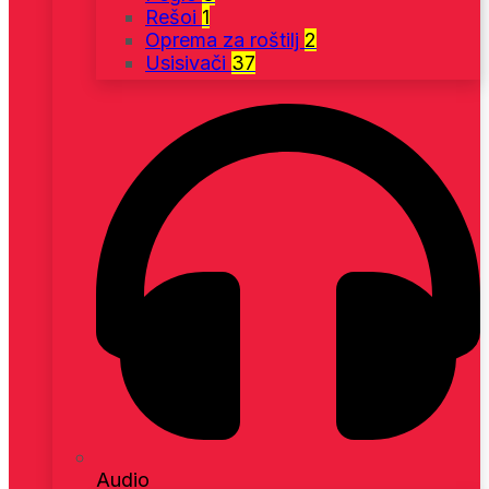
Rešoi
1
Oprema za roštilj
2
Usisivači
37
Audio