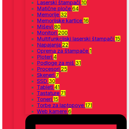
Laserski štampači
10
Matične ploče
64
Memorije
32
Memorijske kartice
16
Miševi
80
Monitori
200
Multifunkcijski laserski štampači
15
Napajanja
22
Oprema za štampače
1
Ploteri
4
Podloge za miš
31
Procesori
25
Skeneri
7
SSD
30
Tableti
41
Tastature
71
Toneri
15
Torbe za laptopove
171
Web kamere
6