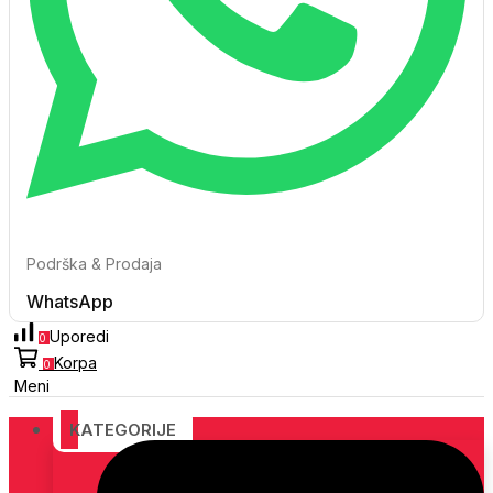
Podrška & Prodaja
WhatsApp
Uporedi
0
Korpa
0
Meni
KATEGORIJE