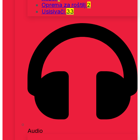
Oprema za roštilj
2
Usisivači
33
Audio