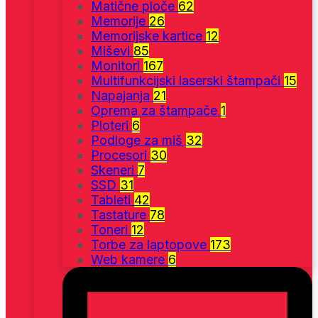
Matične ploče
62
Memorije
26
Memorijske kartice
12
Miševi
85
Monitori
167
Multifunkcijski laserski štampači
15
Napajanja
21
Oprema za štampače
1
Ploteri
6
Podloge za miš
32
Procesori
30
Skeneri
7
SSD
31
Tableti
42
Tastature
78
Toneri
12
Torbe za laptopove
173
Web kamere
6