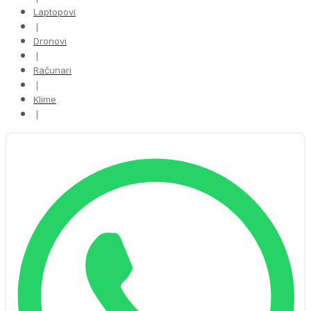
Laptopovi
❘
Dronovi
❘
Računari
❘
Klime
❘