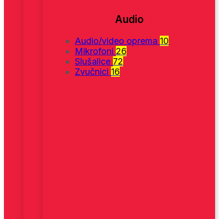
Audio
Audio/video oprema
10
Mikrofoni
26
Slušalice
72
Zvučnici
16