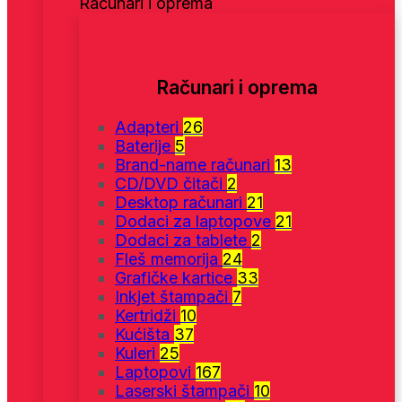
Računari i oprema
Računari i oprema
Adapteri
26
Baterije
5
Brand-name računari
13
CD/DVD čitači
2
Desktop računari
21
Dodaci za laptopove
21
Dodaci za tablete
2
Fleš memorija
24
Grafičke kartice
33
Inkjet štampači
7
Kertridži
10
Kućišta
37
Kuleri
25
Laptopovi
167
Laserski štampači
10