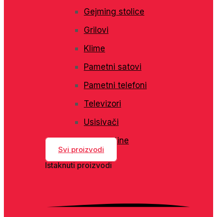
Gejming stolice
Grilovi
Klime
Pametni satovi
Pametni telefoni
Televizori
Usisivači
Veš mašine
Svi proizvodi
Istaknuti proizvodi