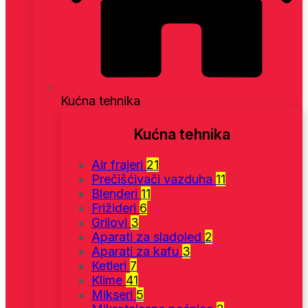
Kućna tehnika
Kućna tehnika
Air frajeri
21
Prečišćivači vazduha
11
Blenderi
11
Frižideri
6
Grilovi
3
Aparati za sladoled
2
Aparati za kafu
3
Ketleri
7
Klime
41
Mikseri
5