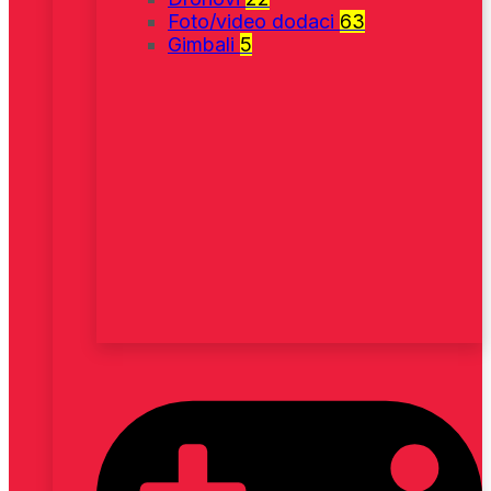
Foto/video dodaci
63
Gimbali
5