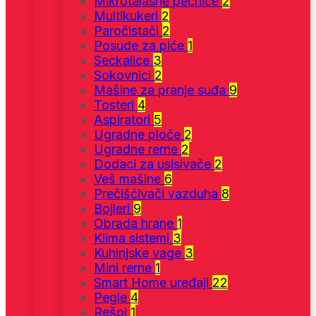
Mikrotalasne pećnice
2
Multikukeri
2
Paročistači
2
Posude za piće
1
Seckalice
3
Sokovnici
2
Mašine za pranje suđa
9
Tosteri
4
Aspiratori
5
Ugradne ploče
2
Ugradne rerne
2
Dodaci za usisivače
2
Veš mašine
6
Prečišćivači vazduha
8
Bojleri
9
Obrada hrane
1
Klima sistemi
3
Kuhinjske vage
3
Mini rerne
1
Smart Home uređaji
22
Pegle
4
Rešoi
1