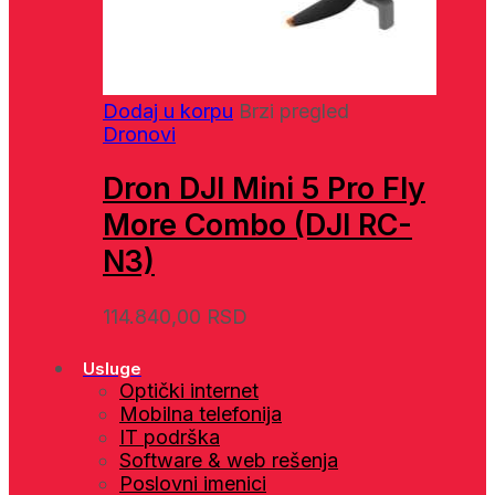
Dodaj u korpu
Brzi pregled
Dronovi
Dron DJI Mini 5 Pro Fly
More Combo (DJI RC-
N3)
114.840,00
RSD
Usluge
Optički internet
Mobilna telefonija
IT podrška
Software & web rešenja
Poslovni imenici