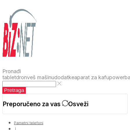
Pronađi
tablet
dron
veš mašinu
dodatke
aparat za kafu
powerb
Pretraga
Preporučeno za vas
Osveži
Pametni telefoni
❘