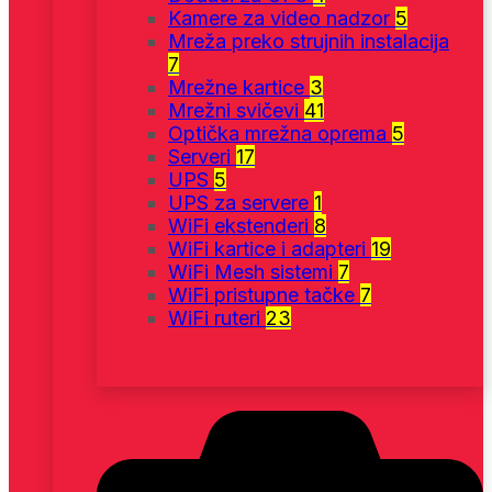
Kamere za video nadzor
5
Mreža preko strujnih instalacija
7
Mrežne kartice
3
Mrežni svičevi
41
Optička mrežna oprema
5
Serveri
17
UPS
5
UPS za servere
1
WiFi ekstenderi
8
WiFi kartice i adapteri
19
WiFi Mesh sistemi
7
WiFi pristupne tačke
7
WiFi ruteri
23