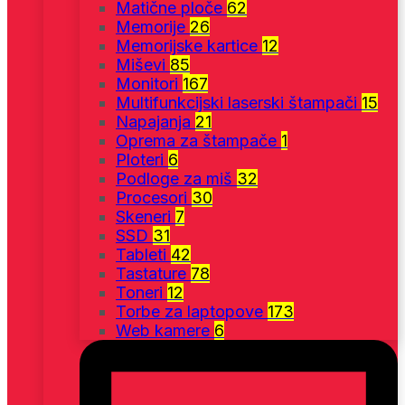
Matične ploče
62
Memorije
26
Memorijske kartice
12
Miševi
85
Monitori
167
Multifunkcijski laserski štampači
15
Napajanja
21
Oprema za štampače
1
Ploteri
6
Podloge za miš
32
Procesori
30
Skeneri
7
SSD
31
Tableti
42
Tastature
78
Toneri
12
Torbe za laptopove
173
Web kamere
6