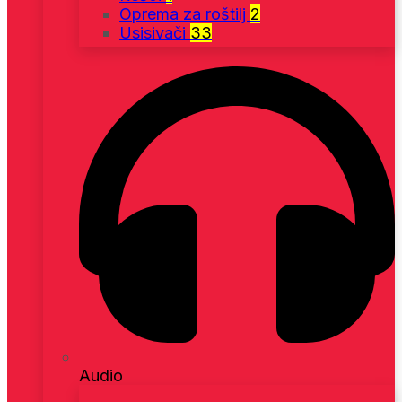
Oprema za roštilj
2
Usisivači
33
Audio