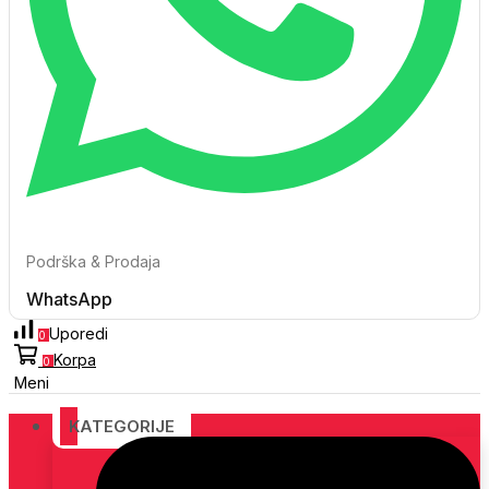
Podrška & Prodaja
WhatsApp
Uporedi
0
Korpa
0
Meni
KATEGORIJE