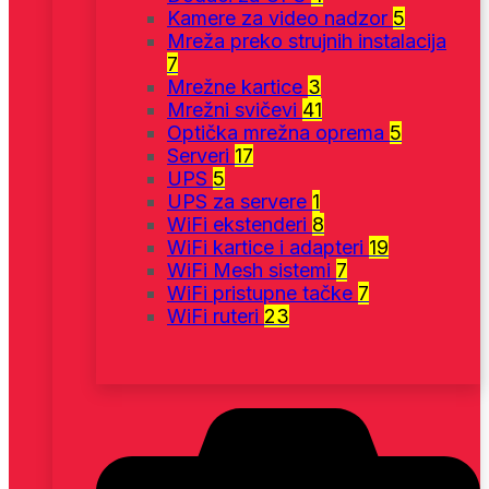
Kamere za video nadzor
5
Mreža preko strujnih instalacija
7
Mrežne kartice
3
Mrežni svičevi
41
Optička mrežna oprema
5
Serveri
17
UPS
5
UPS za servere
1
WiFi ekstenderi
8
WiFi kartice i adapteri
19
WiFi Mesh sistemi
7
WiFi pristupne tačke
7
WiFi ruteri
23