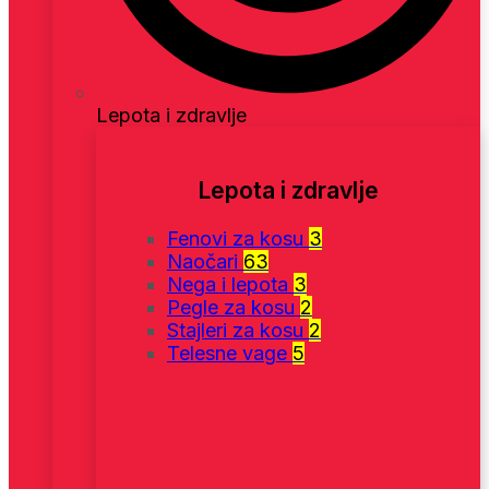
Lepota i zdravlje
Lepota i zdravlje
Fenovi za kosu
3
Naočari
63
Nega i lepota
3
Pegle za kosu
2
Stajleri za kosu
2
Telesne vage
5