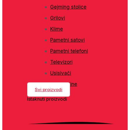
Gejming stolice
Grilovi
Klime
Pametni satovi
Pametni telefoni
Televizori
Usisivači
Veš mašine
Svi proizvodi
Istaknuti proizvodi