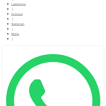
Laptopovi
❘
Dronovi
❘
Računari
❘
Klime
❘