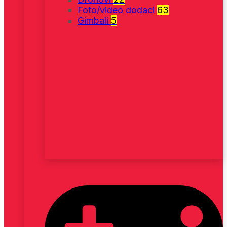
Foto/video dodaci
63
Gimbali
5