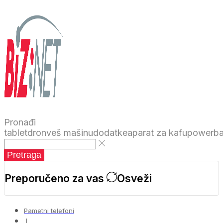
Pronađi
tablet
dron
veš mašinu
dodatke
aparat za kafu
powerb
Pretraga
Preporučeno za vas
Osveži
Pametni telefoni
❘