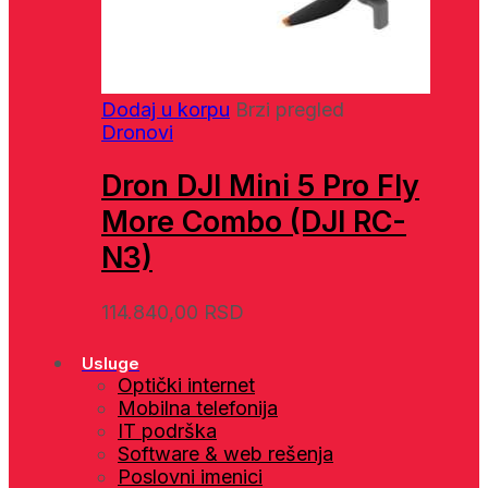
Dodaj u korpu
Brzi pregled
Dronovi
Dron DJI Mini 5 Pro Fly
More Combo (DJI RC-
N3)
114.840,00
RSD
Usluge
Optički internet
Mobilna telefonija
IT podrška
Software & web rešenja
Poslovni imenici