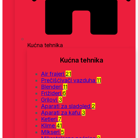
Kućna tehnika
Kućna tehnika
Air frajeri
21
Prečišćivači vazduha
11
Blenderi
11
Frižideri
6
Grilovi
3
Aparati za sladoled
2
Aparati za kafu
3
Ketleri
7
Klime
41
Mikseri
5