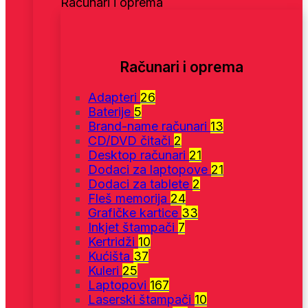
Računari i oprema
Računari i oprema
Adapteri
26
Baterije
5
Brand-name računari
13
CD/DVD čitači
2
Desktop računari
21
Dodaci za laptopove
21
Dodaci za tablete
2
Fleš memorija
24
Grafičke kartice
33
Inkjet štampači
7
Kertridži
10
Kućišta
37
Kuleri
25
Laptopovi
167
Laserski štampači
10