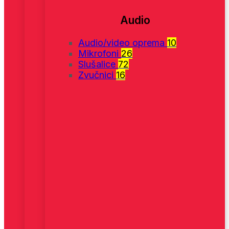
Audio
Audio/video oprema
10
Mikrofoni
26
Slušalice
72
Zvučnici
16