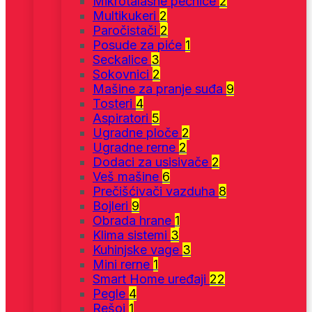
Mikrotalasne pećnice
2
Multikukeri
2
Paročistači
2
Posude za piće
1
Seckalice
3
Sokovnici
2
Mašine za pranje suđa
9
Tosteri
4
Aspiratori
5
Ugradne ploče
2
Ugradne rerne
2
Dodaci za usisivače
2
Veš mašine
6
Prečišćivači vazduha
8
Bojleri
9
Obrada hrane
1
Klima sistemi
3
Kuhinjske vage
3
Mini rerne
1
Smart Home uređaji
22
Pegle
4
Rešoi
1