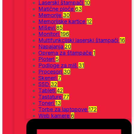
Laserski štampači
10
Matične ploče
63
Memorije
30
Memorijske kartice
12
Miševi
85
Monitori
196
Multifunkcijski laserski štampači
16
Napajanja
20
Oprema za štampače
1
Ploteri
5
Podloge za miš
31
Procesori
30
Skeneri
7
SSD
32
Tableti
42
Tastature
77
Toneri
13
Torbe za laptopove
172
Web kamere
6