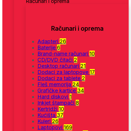
Računari i oprema
Računari i oprema
Adapteri
26
Baterije
6
Brand-name računari
10
CD/DVD čitači
2
Desktop računari
21
Dodaci za laptopove
17
Dodaci za tablete
2
Fleš memorija
24
Grafičke kartice
34
Hard diskovi
1
Inkjet štampači
8
Kertridži
10
Kućišta
37
Kuleri
26
Laptopovi
169