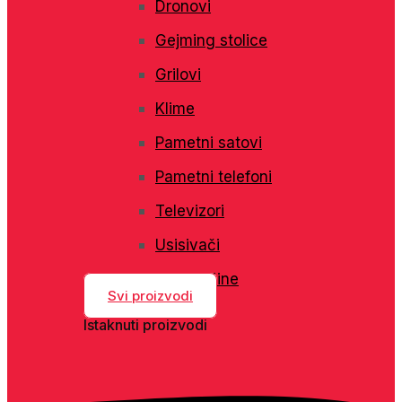
Dronovi
Gejming stolice
Grilovi
Klime
Pametni satovi
Pametni telefoni
Televizori
Usisivači
Veš mašine
Svi proizvodi
Istaknuti proizvodi