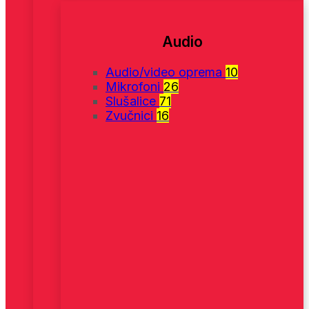
Audio
Audio/video oprema
10
Mikrofoni
26
Slušalice
71
Zvučnici
16