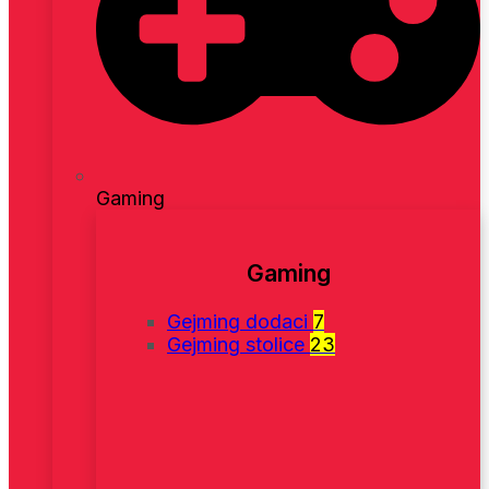
Gaming
Gaming
Gejming dodaci
7
Gejming stolice
23