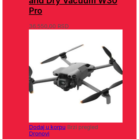
and Dry Vacuum W30
Pro
36.550,00
RSD
Dodaj u korpu
Brzi pregled
Dronovi