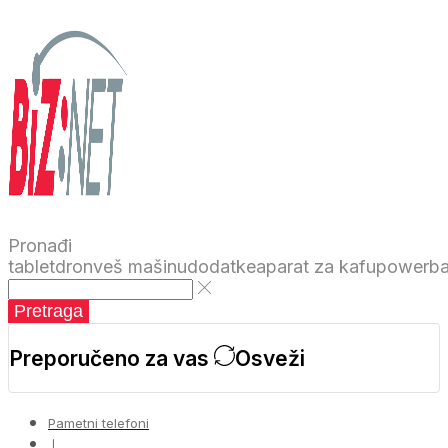
Pronađi
tablet
dron
veš mašinu
dodatke
aparat za kafu
powerb
Pretraga
Preporučeno za vas
Osveži
Pametni telefoni
❘