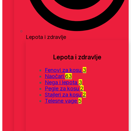
Lepota i zdravlje
Lepota i zdravlje
Fenovi za kosu
3
Naočari
63
Nega i lepota
3
Pegle za kosu
2
Stajleri za kosu
2
Telesne vage
5