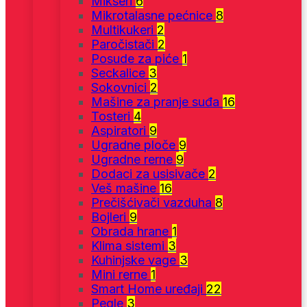
Mikseri
6
Mikrotalasne pećnice
8
Multikukeri
2
Paročistači
2
Posude za piće
1
Seckalice
3
Sokovnici
2
Mašine za pranje suđa
16
Tosteri
4
Aspiratori
9
Ugradne ploče
9
Ugradne rerne
9
Dodaci za usisivače
2
Veš mašine
16
Prečišćivači vazduha
8
Bojleri
9
Obrada hrane
1
Klima sistemi
3
Kuhinjske vage
3
Mini rerne
1
Smart Home uređaji
22
Pegle
3