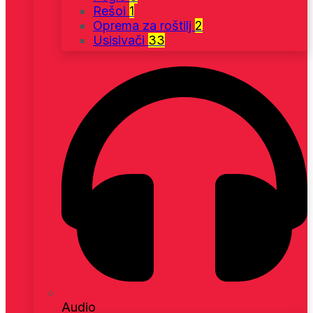
Rešoi
1
Oprema za roštilj
2
Usisivači
33
Audio