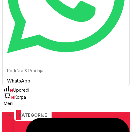
Podrška & Prodaja
WhatsApp
Uporedi
0
Korpa
0
Meni
KATEGORIJE