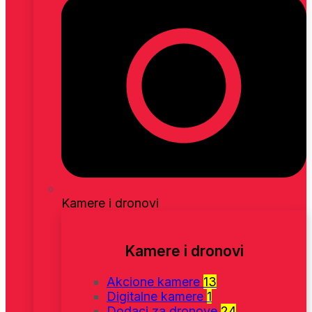
Kamere i dronovi
Kamere i dronovi
Akcione kamere
13
Digitalne kamere
1
Dodaci za dronove
24