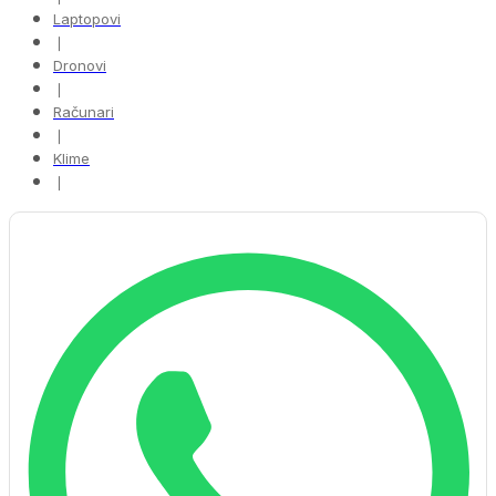
Laptopovi
❘
Dronovi
❘
Računari
❘
Klime
❘