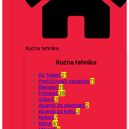
Kućna tehnika
Kućna tehnika
Air frajeri
21
Prečišćivači vazduha
11
Blenderi
11
Frižideri
38
Grilovi
3
Aparati za sladoled
2
Aparati za kafu
3
Ketleri
7
Klime
41