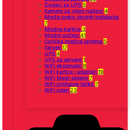
Dodaci za UPS
5
Kamere za video nadzor
4
Mreža preko strujnih instalacija
7
Mrežne kartice
3
Mrežni svičevi
41
Optička mrežna oprema
5
Serveri
17
UPS
4
UPS za servere
1
WiFi ekstenderi
8
WiFi kartice i adapteri
19
WiFi Mesh sistemi
7
WiFi pristupne tačke
7
WiFi ruteri
23