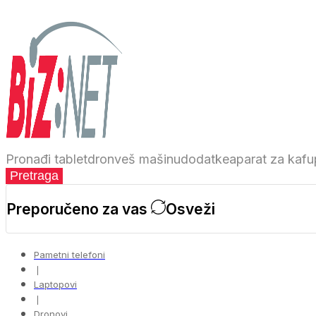
Pronađi
tablet
dron
veš mašinu
dodatke
aparat za kafu
Pretraga
Preporučeno za vas
Osveži
Pametni telefoni
❘
Laptopovi
❘
Dronovi