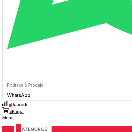
Podrška & Prodaja
WhatsApp
Uporedi
0
Korpa
0
Meni
KATEGORIJE