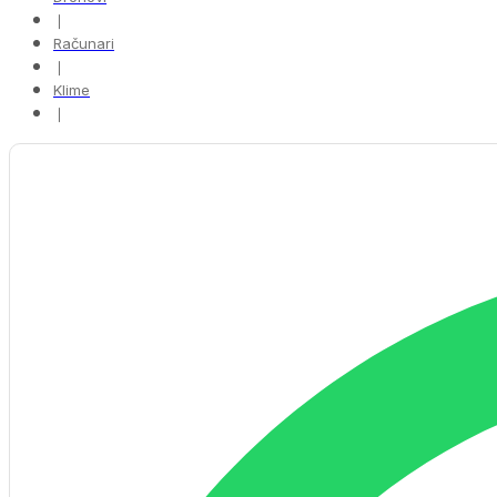
❘
Računari
❘
Klime
❘