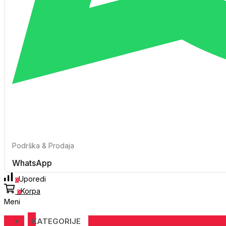
Podrška & Prodaja
WhatsApp
Uporedi
0
Korpa
0
Meni
KATEGORIJE