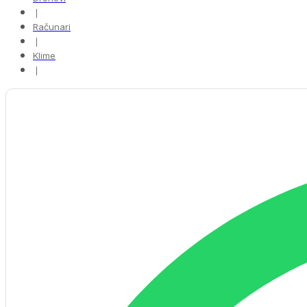
❘
Računari
❘
Klime
❘