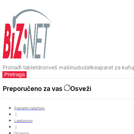
Pronađi
tablet
dron
veš mašinu
dodatke
aparat za kafu
Pretraga
Preporučeno za vas
Osveži
Pametni telefoni
❘
Laptopovi
❘
Dronovi