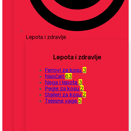
Lepota i zdravlje
Lepota i zdravlje
Fenovi za kosu
3
Naočari
63
Nega i lepota
3
Pegle za kosu
2
Stajleri za kosu
2
Telesne vage
5