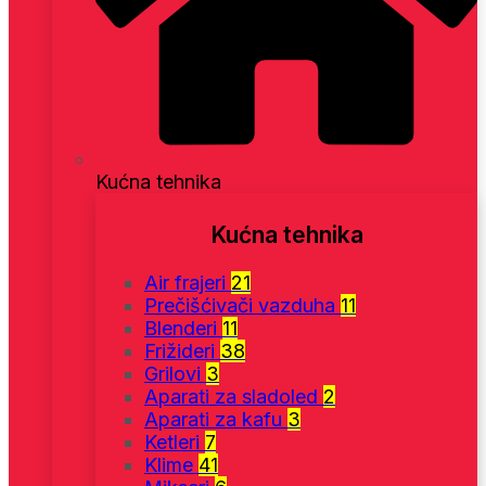
Kućna tehnika
Kućna tehnika
Air frajeri
21
Prečišćivači vazduha
11
Blenderi
11
Frižideri
38
Grilovi
3
Aparati za sladoled
2
Aparati za kafu
3
Ketleri
7
Klime
41