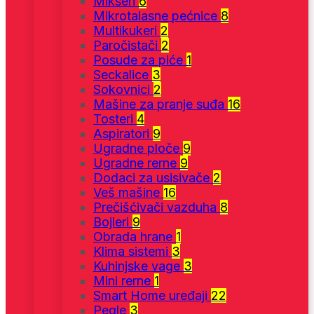
Mikseri
6
Mikrotalasne pećnice
8
Multikukeri
2
Paročistači
2
Posude za piće
1
Seckalice
3
Sokovnici
2
Mašine za pranje suđa
16
Tosteri
4
Aspiratori
9
Ugradne ploče
9
Ugradne rerne
9
Dodaci za usisivače
2
Veš mašine
16
Prečišćivači vazduha
8
Bojleri
9
Obrada hrane
1
Klima sistemi
3
Kuhinjske vage
3
Mini rerne
1
Smart Home uređaji
22
Pegle
3