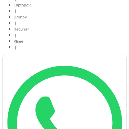
Laptopovi
❘
Dronovi
❘
Računari
❘
Klime
❘