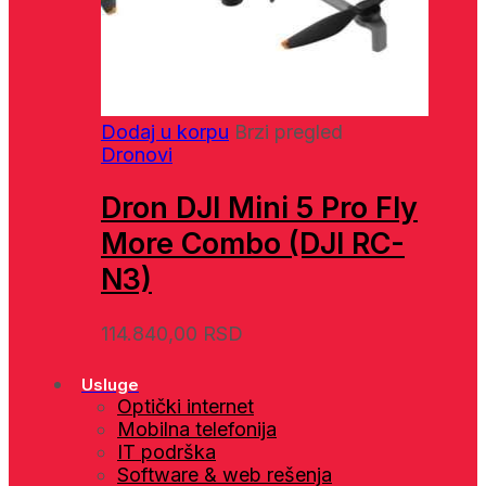
Dodaj u korpu
Brzi pregled
Dronovi
Dron DJI Mini 5 Pro Fly
More Combo (DJI RC-
N3)
114.840,00
RSD
Usluge
Optički internet
Mobilna telefonija
IT podrška
Software & web rešenja