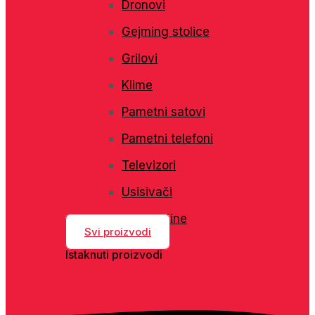
Dronovi
Gejming stolice
Grilovi
Klime
Pametni satovi
Pametni telefoni
Televizori
Usisivači
Veš mašine
Svi proizvodi
Istaknuti proizvodi