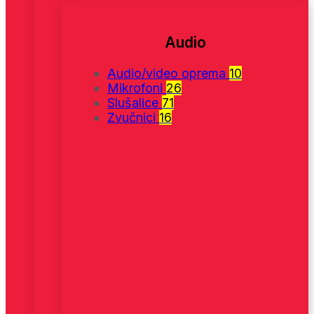
Audio
Audio/video oprema
10
Mikrofoni
26
Slušalice
71
Zvučnici
16