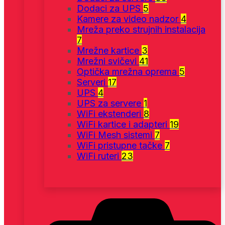
Dodaci za UPS
5
Kamere za video nadzor
4
Mreža preko strujnih instalacija
7
Mrežne kartice
3
Mrežni svičevi
41
Optička mrežna oprema
5
Serveri
17
UPS
4
UPS za servere
1
WiFi ekstenderi
8
WiFi kartice i adapteri
19
WiFi Mesh sistemi
7
WiFi pristupne tačke
7
WiFi ruteri
23