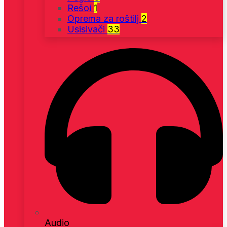
Rešoi
1
Oprema za roštilj
2
Usisivači
33
Audio