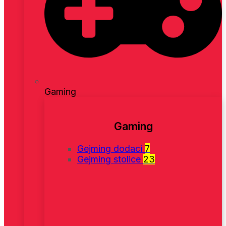
Gaming
Gaming
Gejming dodaci
7
Gejming stolice
23