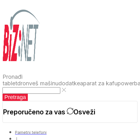
Pronađi
tablet
dron
veš mašinu
dodatke
aparat za kafu
powerb
Pretraga
Preporučeno za vas
Osveži
Pametni telefoni
❘