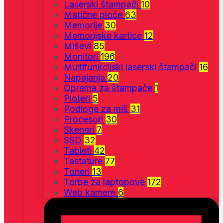
Laserski štampači
10
Matične ploče
63
Memorije
30
Memorijske kartice
12
Miševi
85
Monitori
196
Multifunkcijski laserski štampači
16
Napajanja
20
Oprema za štampače
1
Ploteri
5
Podloge za miš
31
Procesori
30
Skeneri
7
SSD
32
Tableti
42
Tastature
77
Toneri
13
Torbe za laptopove
172
Web kamere
6