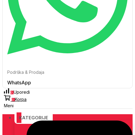
Podrška & Prodaja
WhatsApp
Uporedi
0
Korpa
0
Meni
KATEGORIJE