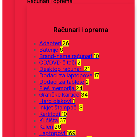
Računari i oprema
Računari i oprema
Adapteri
26
Baterije
6
Brand-name računari
10
CD/DVD čitači
2
Desktop računari
21
Dodaci za laptopove
17
Dodaci za tablete
2
Fleš memorija
24
Grafičke kartice
34
Hard diskovi
1
Inkjet štampači
8
Kertridži
10
Kućišta
37
Kuleri
26
Laptopovi
169