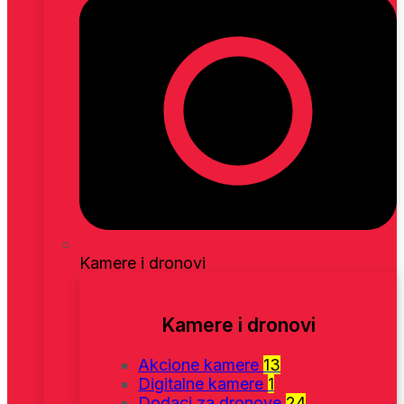
Kamere i dronovi
Kamere i dronovi
Akcione kamere
13
Digitalne kamere
1
Dodaci za dronove
24