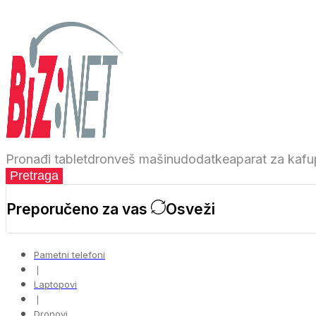
Pronađi
tablet
dron
veš mašinu
dodatke
aparat za kafu
Pretraga
Preporučeno za vas
Osveži
Pametni telefoni
❘
Laptopovi
❘
Dronovi