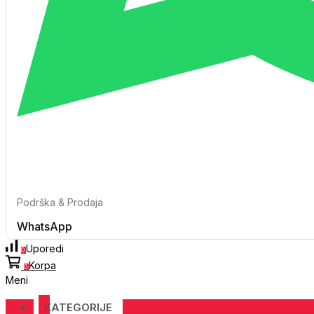
Podrška & Prodaja
WhatsApp
Uporedi
0
Korpa
0
Meni
KATEGORIJE