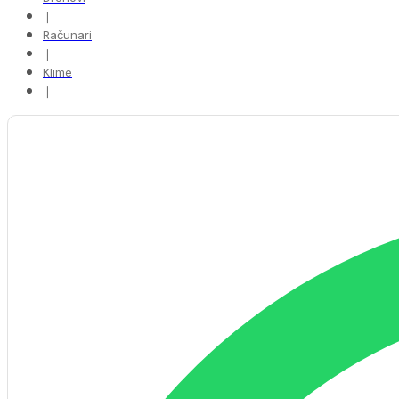
❘
Računari
❘
Klime
❘