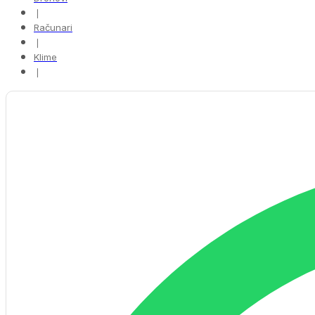
❘
Računari
❘
Klime
❘