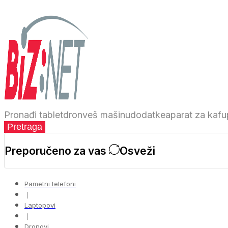
Pronađi
tablet
dron
veš mašinu
dodatke
aparat za kafu
Pretraga
Preporučeno za vas
Osveži
Pametni telefoni
❘
Laptopovi
❘
Dronovi