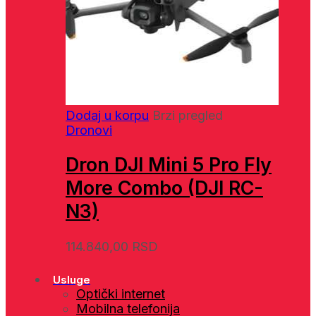
Dodaj u korpu
Brzi pregled
Dronovi
Dron DJI Mini 5 Pro Fly
More Combo (DJI RC-
N3)
114.840,00
RSD
Usluge
Optički internet
Mobilna telefonija