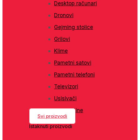
Desktop računari
Dronovi
Gejming stolice
Grilovi
Klime
Pametni satovi
Pametni telefoni
Televizori
Usisivači
Veš mašine
Svi proizvodi
Istaknuti proizvodi