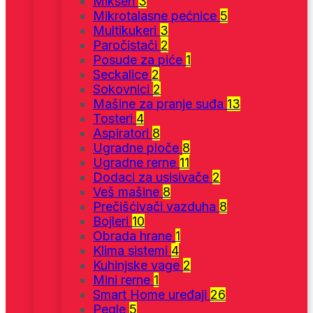
Mikseri
3
Mikrotalasne pećnice
5
Multikukeri
3
Paročistači
2
Posude za piće
1
Seckalice
2
Sokovnici
2
Mašine za pranje suđa
13
Tosteri
4
Aspiratori
8
Ugradne ploče
8
Ugradne rerne
11
Dodaci za usisivače
2
Veš mašine
8
Prečišćivači vazduha
8
Bojleri
10
Obrada hrane
1
Klima sistemi
4
Kuhinjske vage
2
Mini rerne
1
Smart Home uređaji
26
Pegle
5