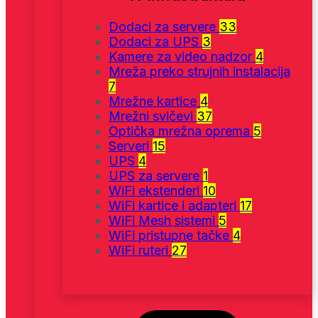
Dodaci za servere
33
Dodaci za UPS
3
Kamere za video nadzor
4
Mreža preko strujnih instalacija
7
Mrežne kartice
4
Mrežni svičevi
37
Optička mrežna oprema
5
Serveri
15
UPS
4
UPS za servere
1
WiFi ekstenderi
10
WiFi kartice i adapteri
17
WiFi Mesh sistemi
5
WiFi pristupne tačke
4
WiFi ruteri
27