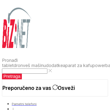
Pronađi
tablet
dron
veš mašinu
dodatke
aparat za kafu
powerb
Pretraga
Preporučeno za vas
Osveži
Pametni telefoni
❘