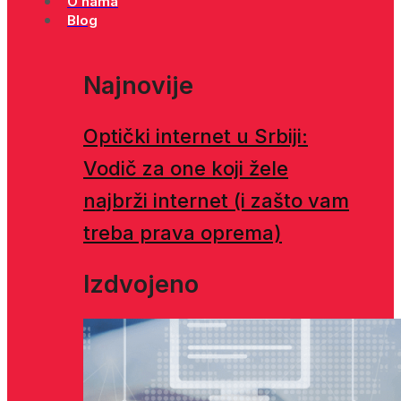
O nama
Blog
Najnovije
Optički internet u Srbiji:
Vodič za one koji žele
najbrži internet (i zašto vam
treba prava oprema)
Izdvojeno