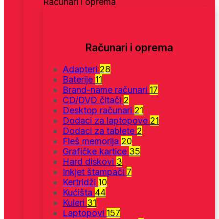
Računari i oprema
Računari i oprema
Adapteri
28
Baterije
11
Brand-name računari
17
CD/DVD čitači
2
Desktop računari
21
Dodaci za laptopove
21
Dodaci za tablete
2
Fleš memorija
20
Grafičke kartice
35
Hard diskovi
3
Inkjet štampači
7
Kertridži
10
Kućišta
44
Kuleri
31
Laptopovi
157