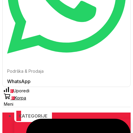
Podrška & Prodaja
WhatsApp
Uporedi
0
Korpa
0
Meni
KATEGORIJE