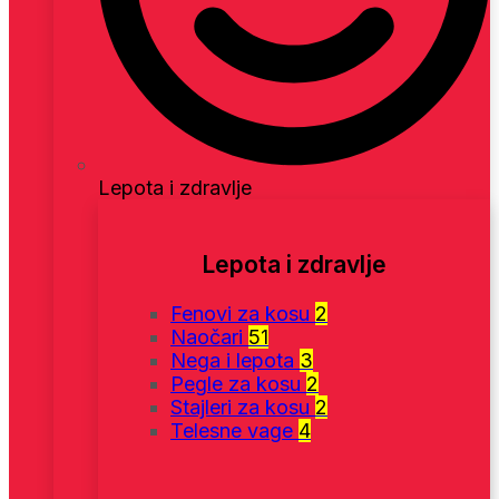
Lepota i zdravlje
Lepota i zdravlje
Fenovi za kosu
2
Naočari
51
Nega i lepota
3
Pegle za kosu
2
Stajleri za kosu
2
Telesne vage
4