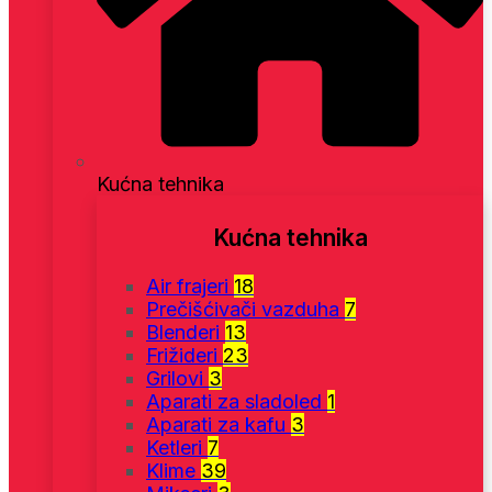
Kućna tehnika
Kućna tehnika
Air frajeri
18
Prečišćivači vazduha
7
Blenderi
13
Frižideri
23
Grilovi
3
Aparati za sladoled
1
Aparati za kafu
3
Ketleri
7
Klime
39