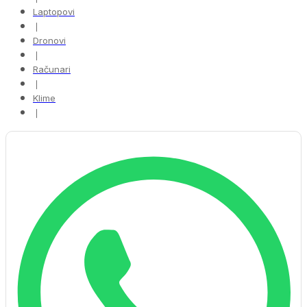
Laptopovi
❘
Dronovi
❘
Računari
❘
Klime
❘