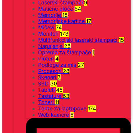
Laserski štampači
9
Matične ploče
54
Memorije
18
Memorijske kartice
17
Miševi
74
Monitori
173
Multifunkcijski laserski štampači
15
Napajanja
26
Oprema za štampače
1
Ploteri
4
Podloge za miš
27
Procesori
28
Skeneri
7
SSD
30
Tableti
46
Tastature
63
Toneri
11
Torbe za laptopove
174
Web kamere
6