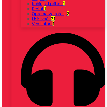
Kuhinjski pribor
1
Rešoi
1
Oprema za roštilj
2
Usisivači
31
Ventilatori
1