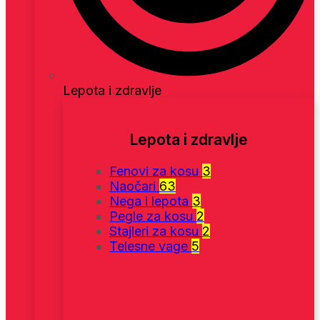
Lepota i zdravlje
Lepota i zdravlje
Fenovi za kosu
3
Naočari
63
Nega i lepota
3
Pegle za kosu
2
Stajleri za kosu
2
Telesne vage
5