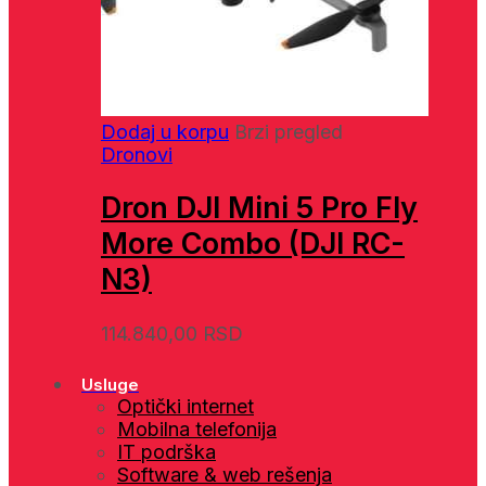
Dodaj u korpu
Brzi pregled
Dronovi
Dron DJI Mini 5 Pro Fly
More Combo (DJI RC-
N3)
114.840,00
RSD
Usluge
Optički internet
Mobilna telefonija
IT podrška
Software & web rešenja