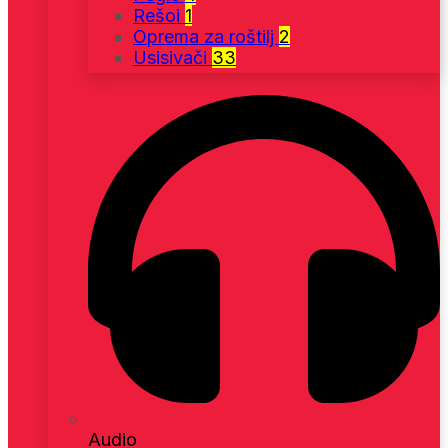
Rešoi
1
Oprema za roštilj
2
Usisivači
33
Audio