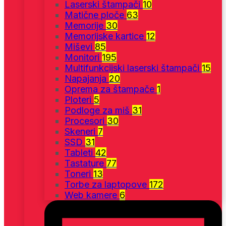
Laserski štampači
10
Matične ploče
63
Memorije
30
Memorijske kartice
12
Miševi
85
Monitori
195
Multifunkcijski laserski štampači
15
Napajanja
20
Oprema za štampače
1
Ploteri
5
Podloge za miš
31
Procesori
30
Skeneri
7
SSD
31
Tableti
42
Tastature
77
Toneri
13
Torbe za laptopove
172
Web kamere
6