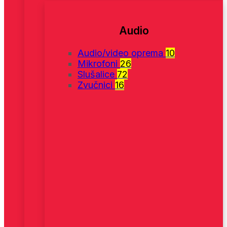
Audio
Audio/video oprema
10
Mikrofoni
26
Slušalice
72
Zvučnici
16