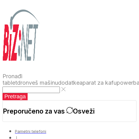
Pronađi
tablet
dron
veš mašinu
dodatke
aparat za kafu
powerb
Pretraga
Preporučeno za vas
Osveži
Pametni telefoni
❘