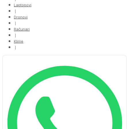
Laptopovi
❘
Dronovi
❘
Računari
❘
Klime
❘