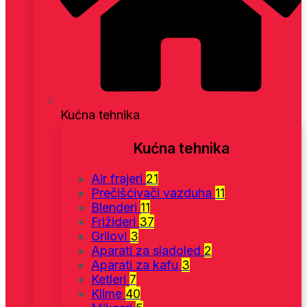
Kućna tehnika
Kućna tehnika
Air frajeri
21
Prečišćivači vazduha
11
Blenderi
11
Frižideri
37
Grilovi
3
Aparati za sladoled
2
Aparati za kafu
3
Ketleri
7
Klime
40