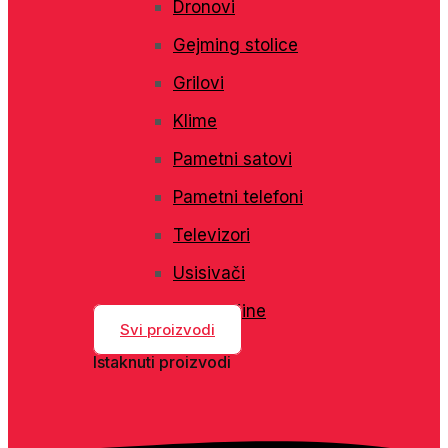
Dronovi
Gejming stolice
Grilovi
Klime
Pametni satovi
Pametni telefoni
Televizori
Usisivači
Veš mašine
Svi proizvodi
Istaknuti proizvodi