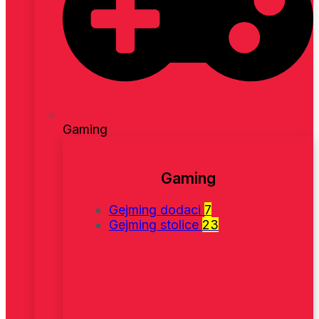
Gaming
Gaming
Gejming dodaci
7
Gejming stolice
23