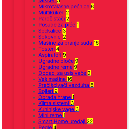
Mikseri
5
Mikrotalasne pećnice
8
Multikukeri
2
Paročistači
2
Posude za piće
1
Seckalice
3
Sokovnici
2
Mašine za pranje suđa
16
Tosteri
4
Aspiratori
9
Ugradne ploče
9
Ugradne rerne
9
Dodaci za usisivače
2
Veš mašine
16
Prečišćivači vazduha
8
Bojleri
9
Obrada hrane
1
Klima sistemi
3
Kuhinjske vage
3
Mini rerne
1
Smart Home uređaji
22
Pegle
4