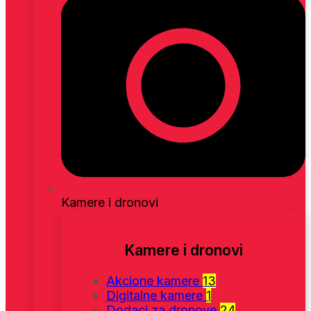
Kamere i dronovi
Kamere i dronovi
Akcione kamere
13
Digitalne kamere
1
Dodaci za dronove
24