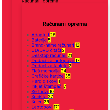
Računari i oprema
Računari i oprema
Adapteri
26
Baterije
5
Brand-name računari
12
CD/DVD čitači
2
Desktop računari
21
Dodaci za laptopove
17
Dodaci za tablete
2
Fleš memorija
24
Grafičke kartice
35
Hard diskovi
1
Inkjet štampači
7
Kertridži
10
Kućišta
37
Kuleri
26
Laptopovi
171