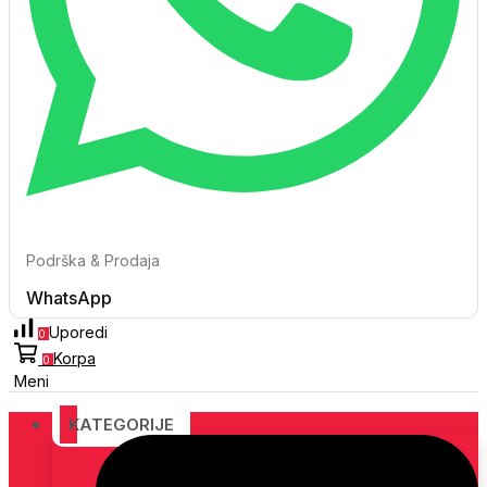
Podrška & Prodaja
WhatsApp
Uporedi
0
Korpa
0
Meni
KATEGORIJE