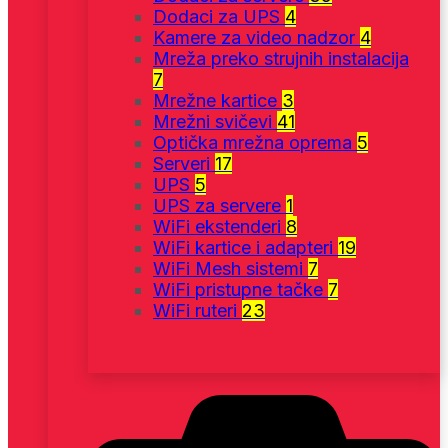
Dodaci za UPS
4
Kamere za video nadzor
4
Mreža preko strujnih instalacija
7
Mrežne kartice
3
Mrežni svičevi
41
Optička mrežna oprema
5
Serveri
17
UPS
5
UPS za servere
1
WiFi ekstenderi
8
WiFi kartice i adapteri
19
WiFi Mesh sistemi
7
WiFi pristupne tačke
7
WiFi ruteri
23