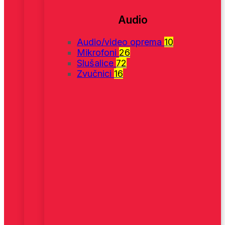
Audio
Audio/video oprema
10
Mikrofoni
26
Slušalice
72
Zvučnici
16