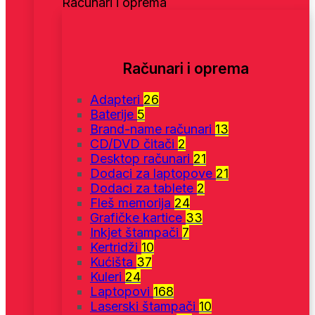
Računari i oprema
Računari i oprema
Adapteri
26
Baterije
5
Brand-name računari
13
CD/DVD čitači
2
Desktop računari
21
Dodaci za laptopove
21
Dodaci za tablete
2
Fleš memorija
24
Grafičke kartice
33
Inkjet štampači
7
Kertridži
10
Kućišta
37
Kuleri
24
Laptopovi
168
Laserski štampači
10