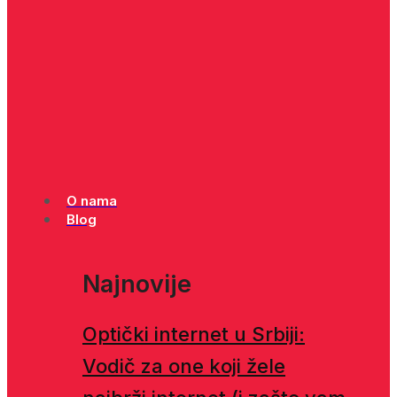
O nama
Blog
Najnovije
Optički internet u Srbiji:
Vodič za one koji žele