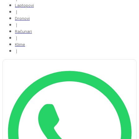
Laptopovi
❘
Dronovi
❘
Računari
❘
Klime
❘