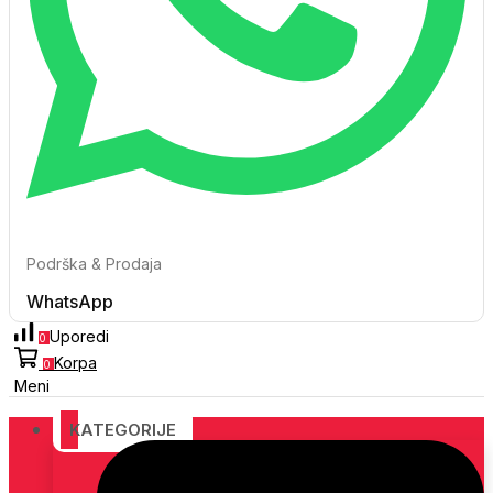
Podrška & Prodaja
WhatsApp
Uporedi
0
Korpa
0
Meni
KATEGORIJE