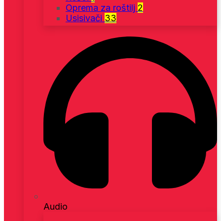
Oprema za roštilj
2
Usisivači
33
Audio