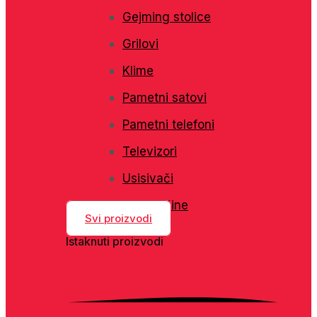
Gejming stolice
Grilovi
Klime
Pametni satovi
Pametni telefoni
Televizori
Usisivači
Veš mašine
Svi proizvodi
Istaknuti proizvodi