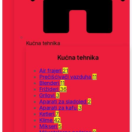
Kućna tehnika
Kućna tehnika
Air frajeri
21
Prečišćivači vazduha
11
Blenderi
11
Frižideri
36
Grilovi
3
Aparati za sladoled
2
Aparati za kafu
3
Ketleri
7
Klime
42
Mikseri
5