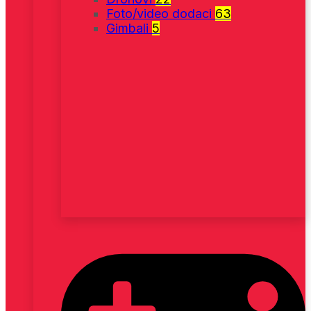
Foto/video dodaci
63
Gimbali
5