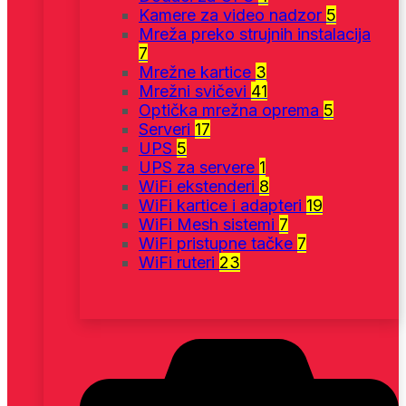
Kamere za video nadzor
5
Mreža preko strujnih instalacija
7
Mrežne kartice
3
Mrežni svičevi
41
Optička mrežna oprema
5
Serveri
17
UPS
5
UPS za servere
1
WiFi ekstenderi
8
WiFi kartice i adapteri
19
WiFi Mesh sistemi
7
WiFi pristupne tačke
7
WiFi ruteri
23