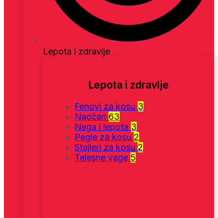
Lepota i zdravlje
Lepota i zdravlje
Fenovi za kosu
3
Naočari
63
Nega i lepota
3
Pegle za kosu
2
Stajleri za kosu
2
Telesne vage
5