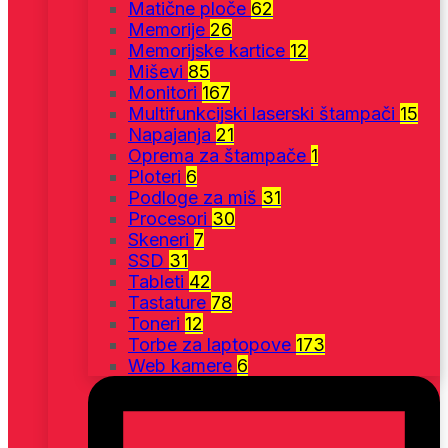
Matične ploče
62
Memorije
26
Memorijske kartice
12
Miševi
85
Monitori
167
Multifunkcijski laserski štampači
15
Napajanja
21
Oprema za štampače
1
Ploteri
6
Podloge za miš
31
Procesori
30
Skeneri
7
SSD
31
Tableti
42
Tastature
78
Toneri
12
Torbe za laptopove
173
Web kamere
6