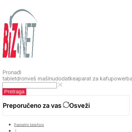
Pronađi
tablet
dron
veš mašinu
dodatke
aparat za kafu
powerb
Pretraga
Preporučeno za vas
Osveži
Pametni telefoni
❘