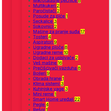
Mikrotalasne pećnice
8
Multikukeri
2
Paročistači
2
Posude za piće
1
Seckalice
3
Sokovnici
2
Mašine za pranje suđa
17
Tosteri
4
Aspiratori
9
Ugradne ploče
8
Ugradne rerne
10
Dodaci za usisivače
2
Veš mašine
16
Prečišćivači vazduha
8
Bojleri
9
Obrada hrane
1
Klima sistemi
3
Kuhinjske vage
3
Mini rerne
1
Smart Home uređaji
22
Pegle
4
Rešoi
1