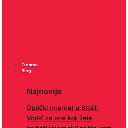
O nama
Blog
Najnovije
Optički internet u Srbiji:
Vodič za one koji žele