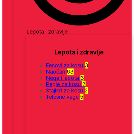
Lepota i zdravlje
Lepota i zdravlje
Fenovi za kosu
3
Naočari
63
Nega i lepota
3
Pegle za kosu
2
Stajleri za kosu
2
Telesne vage
5