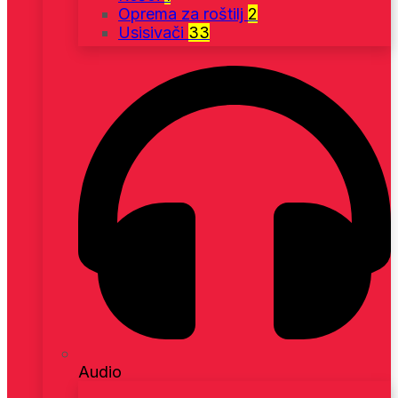
Oprema za roštilj
2
Usisivači
33
Audio