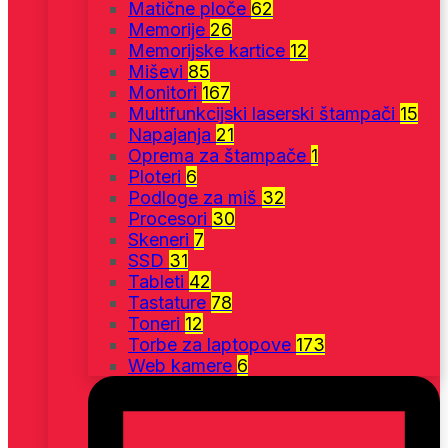
Matične ploče
62
Memorije
26
Memorijske kartice
12
Miševi
85
Monitori
167
Multifunkcijski laserski štampači
15
Napajanja
21
Oprema za štampače
1
Ploteri
6
Podloge za miš
32
Procesori
30
Skeneri
7
SSD
31
Tableti
42
Tastature
78
Toneri
12
Torbe za laptopove
173
Web kamere
6