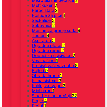
Mikrotalasne pećnice
2
Multikukeri
2
Paročistači
2
Posude za piće
1
Seckalice
3
Sokovnici
2
Mašine za pranje suđa
9
Tosteri
4
Aspiratori
5
Ugradne ploče
2
Ugradne rerne
2
Dodaci za usisivače
2
Veš mašine
6
Prečišćivači vazduha
8
Bojleri
9
Obrada hrane
1
Klima sistemi
3
Kuhinjske vage
3
Mini rerne
1
Smart Home uređaji
22
Pegle
4
Rešoi
1