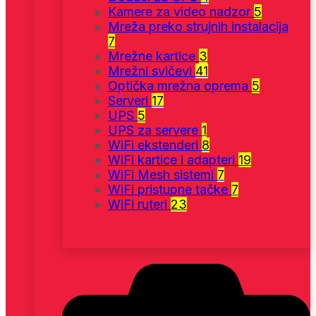
Kamere za video nadzor
5
Mreža preko strujnih instalacija
7
Mrežne kartice
3
Mrežni svičevi
41
Optička mrežna oprema
5
Serveri
17
UPS
5
UPS za servere
1
WiFi ekstenderi
8
WiFi kartice i adapteri
19
WiFi Mesh sistemi
7
WiFi pristupne tačke
7
WiFi ruteri
23