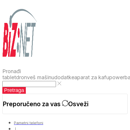
Pronađi
tablet
dron
veš mašinu
dodatke
aparat za kafu
powerb
Pretraga
Preporučeno za vas
Osveži
Pametni telefoni
❘