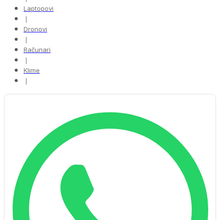
Laptopovi
❘
Dronovi
❘
Računari
❘
Klime
❘