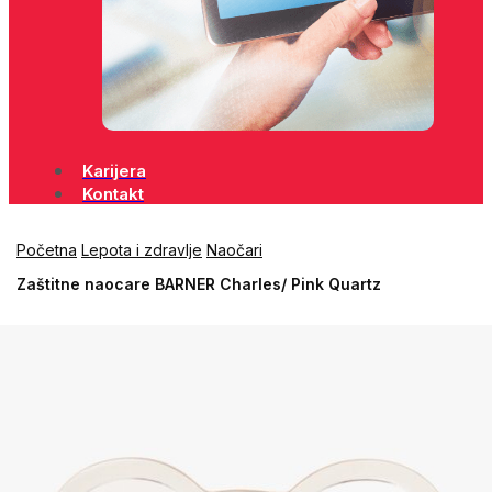
Karijera
Kontakt
Početna
Lepota i zdravlje
Naočari
Zaštitne naocare BARNER Charles/ Pink Quartz