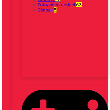
Foto/video dodaci
63
Gimbali
5