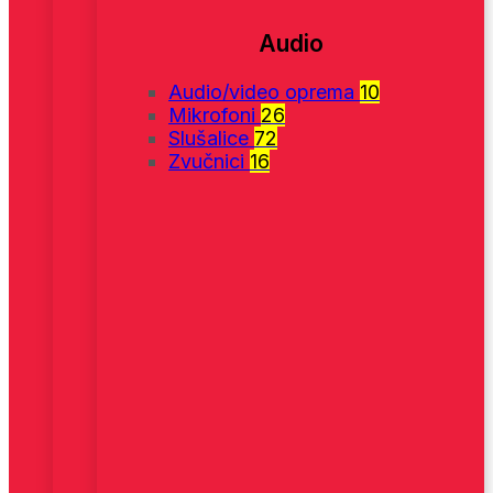
Audio
Audio/video oprema
10
Mikrofoni
26
Slušalice
72
Zvučnici
16