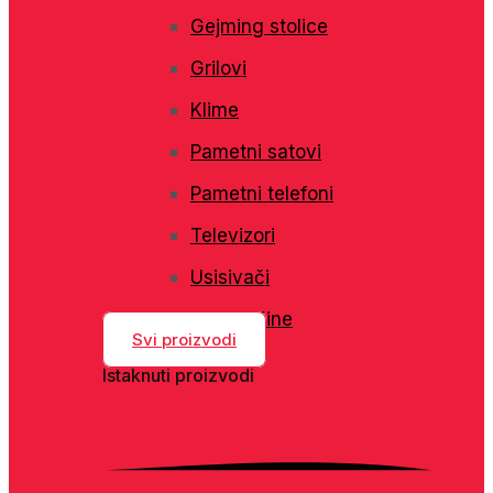
Gejming stolice
Grilovi
Klime
Pametni satovi
Pametni telefoni
Televizori
Usisivači
Veš mašine
Svi proizvodi
Istaknuti proizvodi