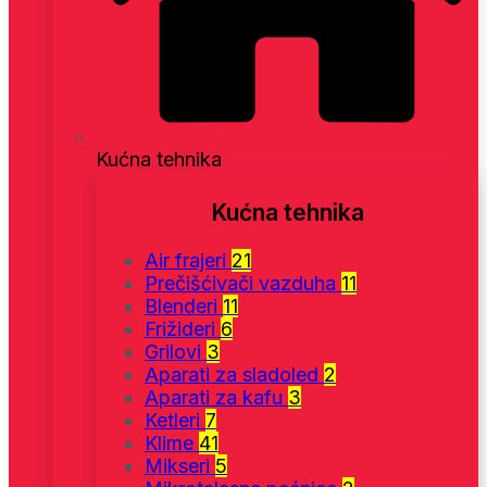
Kućna tehnika
Kućna tehnika
Air frajeri
21
Prečišćivači vazduha
11
Blenderi
11
Frižideri
6
Grilovi
3
Aparati za sladoled
2
Aparati za kafu
3
Ketleri
7
Klime
41
Mikseri
5