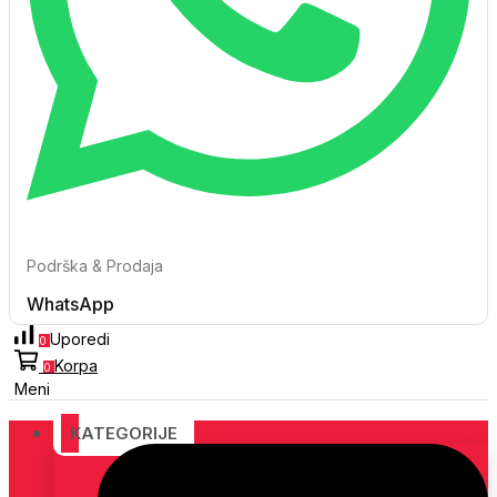
Podrška & Prodaja
WhatsApp
Uporedi
0
Korpa
0
Meni
KATEGORIJE