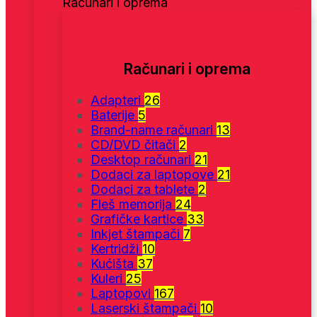
Računari i oprema
Računari i oprema
Adapteri
26
Baterije
5
Brand-name računari
13
CD/DVD čitači
2
Desktop računari
21
Dodaci za laptopove
21
Dodaci za tablete
2
Fleš memorija
24
Grafičke kartice
33
Inkjet štampači
7
Kertridži
10
Kućišta
37
Kuleri
25
Laptopovi
167
Laserski štampači
10