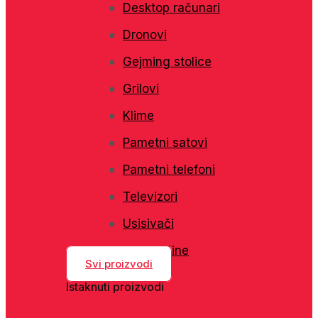
Desktop računari
Dronovi
Gejming stolice
Grilovi
Klime
Pametni satovi
Pametni telefoni
Televizori
Usisivači
Veš mašine
Svi proizvodi
Istaknuti proizvodi