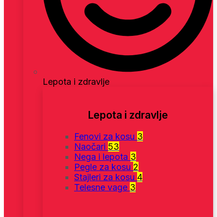
Lepota i zdravlje
Lepota i zdravlje
Fenovi za kosu
3
Naočari
53
Nega i lepota
3
Pegle za kosu
2
Stajleri za kosu
4
Telesne vage
3