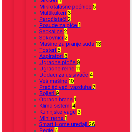
Mikseri
5
Mikrotalasne pećnice
5
Multikukeri
3
Paročistači
2
Posude za piće
1
Seckalice
2
Sokovnici
2
Mašine za pranje suđa
13
Tosteri
5
Aspiratori
8
Ugradne ploče
9
Ugradne rerne
11
Dodaci za usisivače
4
Veš mašine
10
Prečišćivači vazduha
7
Bojleri
9
Obrada hrane
1
Klima sistemi
4
Kuhinjske vage
3
Mini rerne
1
Smart Home uređaji
26
Pegle
6