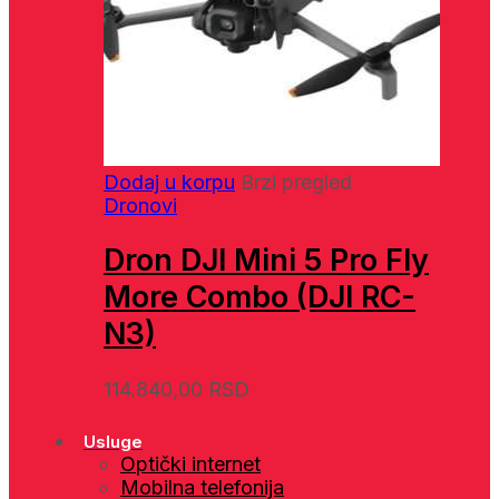
Dodaj u korpu
Brzi pregled
Dronovi
Dron DJI Mini 5 Pro Fly
More Combo (DJI RC-
N3)
114.840,00
RSD
Usluge
Optički internet
Mobilna telefonija