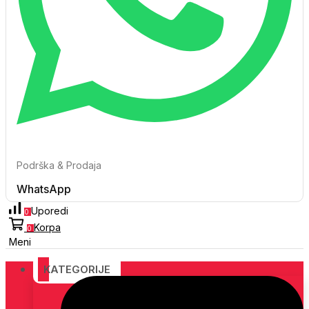
Podrška & Prodaja
WhatsApp
Uporedi
0
Korpa
0
Meni
KATEGORIJE