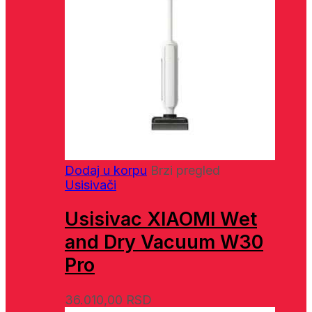
Dodaj u korpu
Brzi pregled
Usisivači
Usisivac XIAOMI Wet
and Dry Vacuum W30
Pro
36.010,00
RSD