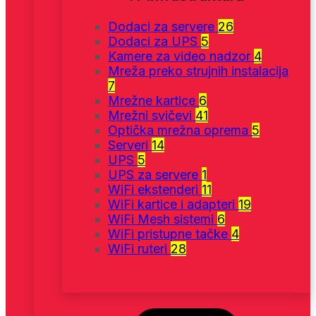
Dodaci za servere
26
Dodaci za UPS
5
Kamere za video nadzor
4
Mreža preko strujnih instalacija
7
Mrežne kartice
6
Mrežni svičevi
41
Optička mrežna oprema
5
Serveri
14
UPS
5
UPS za servere
1
WiFi ekstenderi
11
WiFi kartice i adapteri
19
WiFi Mesh sistemi
6
WiFi pristupne tačke
4
WiFi ruteri
28