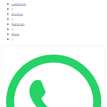
Laptopovi
❘
Dronovi
❘
Računari
❘
Klime
❘