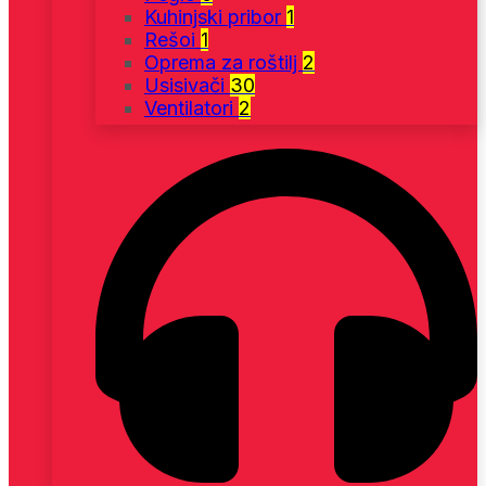
Kuhinjski pribor
1
Rešoi
1
Oprema za roštilj
2
Usisivači
30
Ventilatori
2