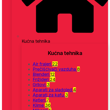
Kućna tehnika
Kućna tehnika
Air frajeri
22
Prečišćivači vazduha
8
Blenderi
12
Frižideri
24
Grilovi
3
Aparati za sladoled
4
Aparati za kafu
3
Ketleri
7
Klime
36