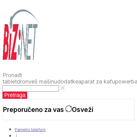
Pronađi
tablet
dron
veš mašinu
dodatke
aparat za kafu
powerb
Pretraga
Preporučeno za vas
Osveži
Pametni telefoni
❘