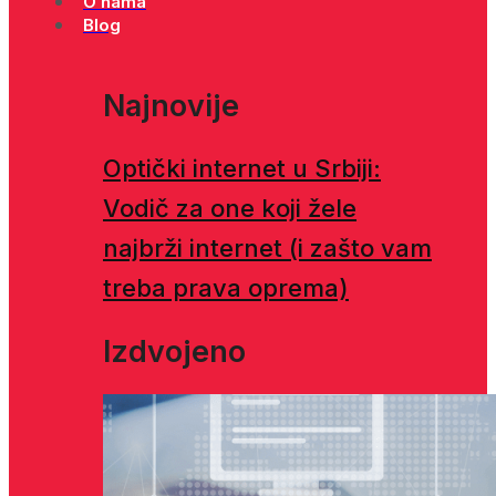
O nama
Blog
Najnovije
Optički internet u Srbiji:
Vodič za one koji žele
najbrži internet (i zašto vam
treba prava oprema)
Izdvojeno