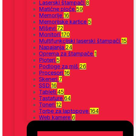
Laserski štampači
8
Matične ploče
59
Memorije
16
Memorijske kartice
5
Miševi
72
Monitori
170
Multifunkcijski laserski štampači
15
Napajanja
24
Oprema za štampače
1
Ploteri
5
Podloge za miš
26
Procesori
16
Skeneri
7
SSD
16
Tableti
45
Tastature
64
Toneri
12
Torbe za laptopove
164
Web kamere
6