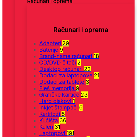
Računari i oprema
Računari i oprema
Adapteri
29
Baterije
9
Brand-name računari
18
CD/DVD čitači
2
Desktop računari
22
Dodaci za laptopove
21
Dodaci za tablete
3
Fleš memorija
9
Grafičke kartice
23
Hard diskovi
1
Inkjet štampači
6
Kertridži
8
Kućišta
36
Kuleri
31
Laptopovi
191