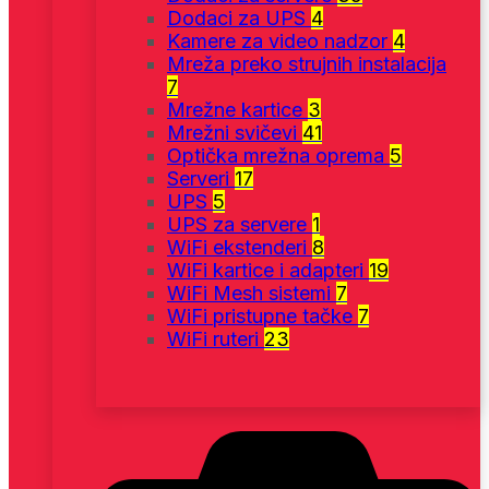
Dodaci za UPS
4
Kamere za video nadzor
4
Mreža preko strujnih instalacija
7
Mrežne kartice
3
Mrežni svičevi
41
Optička mrežna oprema
5
Serveri
17
UPS
5
UPS za servere
1
WiFi ekstenderi
8
WiFi kartice i adapteri
19
WiFi Mesh sistemi
7
WiFi pristupne tačke
7
WiFi ruteri
23