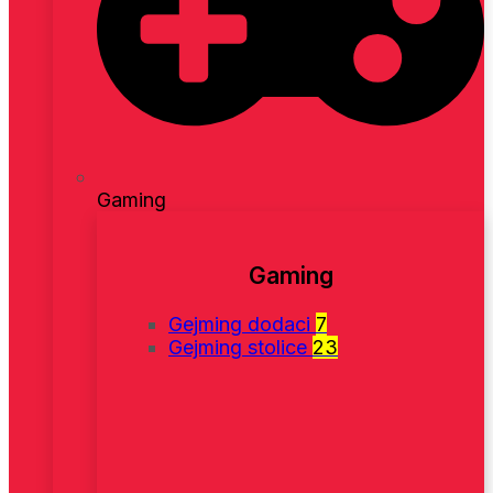
Gaming
Gaming
Gejming dodaci
7
Gejming stolice
23