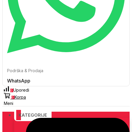
Podrška & Prodaja
WhatsApp
Uporedi
0
Korpa
0
Meni
KATEGORIJE