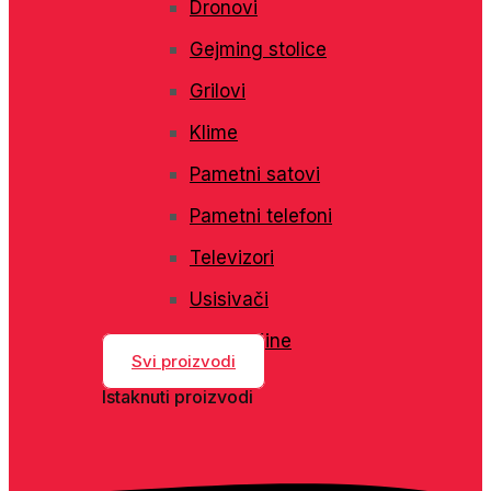
Dronovi
Gejming stolice
Grilovi
Klime
Pametni satovi
Pametni telefoni
Televizori
Usisivači
Veš mašine
Svi proizvodi
Istaknuti proizvodi