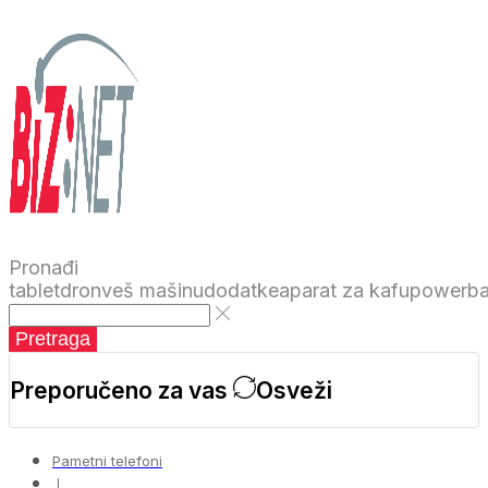
Pronađi
tablet
dron
veš mašinu
dodatke
aparat za kafu
powerb
Pretraga
Preporučeno za vas
Osveži
Pametni telefoni
❘