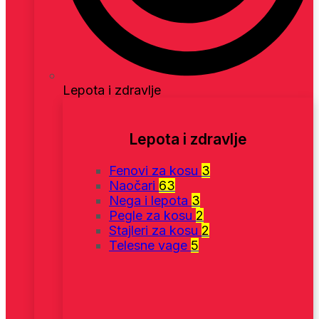
Lepota i zdravlje
Lepota i zdravlje
Fenovi za kosu
3
Naočari
63
Nega i lepota
3
Pegle za kosu
2
Stajleri za kosu
2
Telesne vage
5