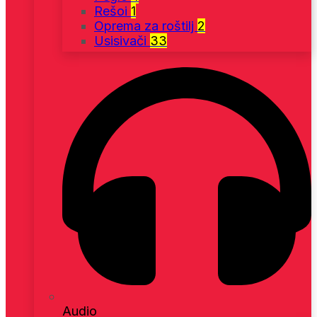
Rešoi
1
Oprema za roštilj
2
Usisivači
33
Audio