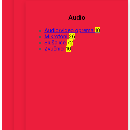
Audio
Audio/video oprema
10
Mikrofoni
26
Slušalice
72
Zvučnici
16