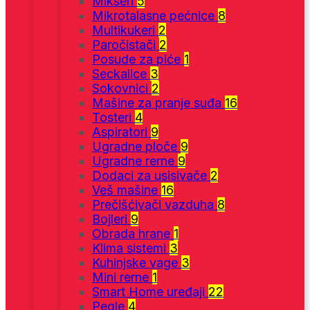
Mikseri
5
Mikrotalasne pećnice
8
Multikukeri
2
Paročistači
2
Posude za piće
1
Seckalice
3
Sokovnici
2
Mašine za pranje suđa
16
Tosteri
4
Aspiratori
9
Ugradne ploče
9
Ugradne rerne
9
Dodaci za usisivače
2
Veš mašine
16
Prečišćivači vazduha
8
Bojleri
9
Obrada hrane
1
Klima sistemi
3
Kuhinjske vage
3
Mini rerne
1
Smart Home uređaji
22
Pegle
4