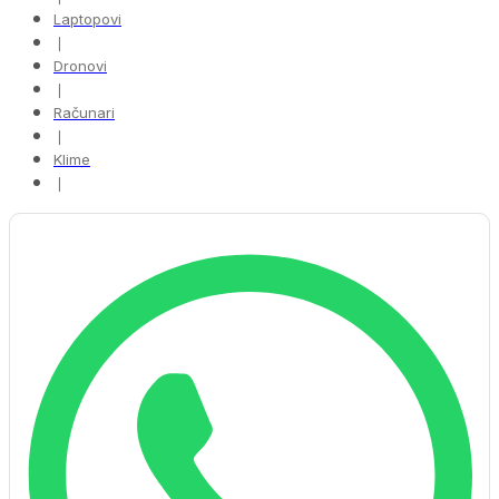
Laptopovi
❘
Dronovi
❘
Računari
❘
Klime
❘