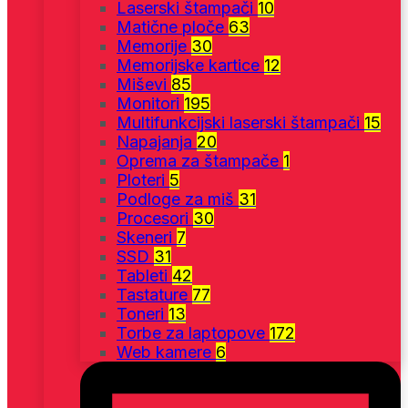
Laserski štampači
10
Matične ploče
63
Memorije
30
Memorijske kartice
12
Miševi
85
Monitori
195
Multifunkcijski laserski štampači
15
Napajanja
20
Oprema za štampače
1
Ploteri
5
Podloge za miš
31
Procesori
30
Skeneri
7
SSD
31
Tableti
42
Tastature
77
Toneri
13
Torbe za laptopove
172
Web kamere
6