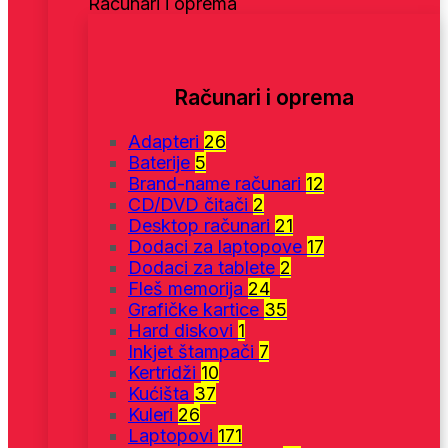
Računari i oprema
Računari i oprema
Adapteri
26
Baterije
5
Brand-name računari
12
CD/DVD čitači
2
Desktop računari
21
Dodaci za laptopove
17
Dodaci za tablete
2
Fleš memorija
24
Grafičke kartice
35
Hard diskovi
1
Inkjet štampači
7
Kertridži
10
Kućišta
37
Kuleri
26
Laptopovi
171