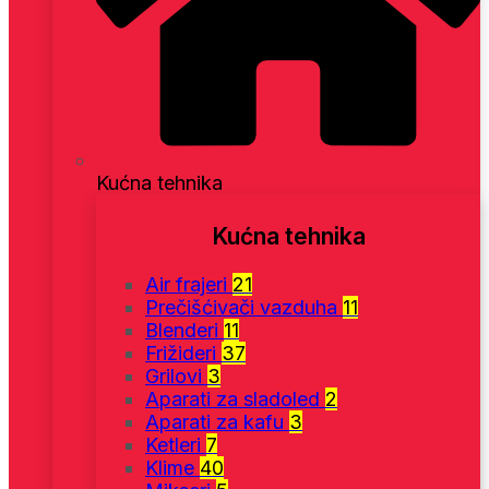
Kućna tehnika
Kućna tehnika
Air frajeri
21
Prečišćivači vazduha
11
Blenderi
11
Frižideri
37
Grilovi
3
Aparati za sladoled
2
Aparati za kafu
3
Ketleri
7
Klime
40