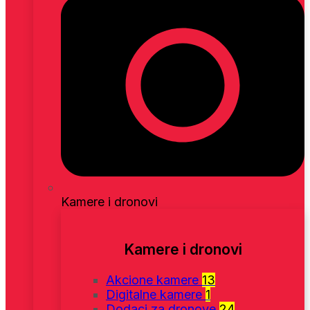
Kamere i dronovi
Kamere i dronovi
Akcione kamere
13
Digitalne kamere
1
Dodaci za dronove
24