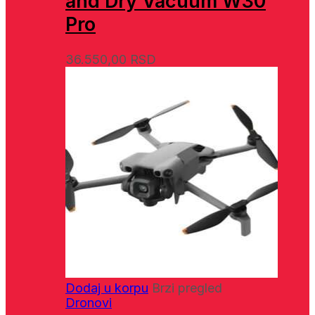
and Dry Vacuum W30
Pro
36.550,00
RSD
Dodaj u korpu
Brzi pregled
Dronovi